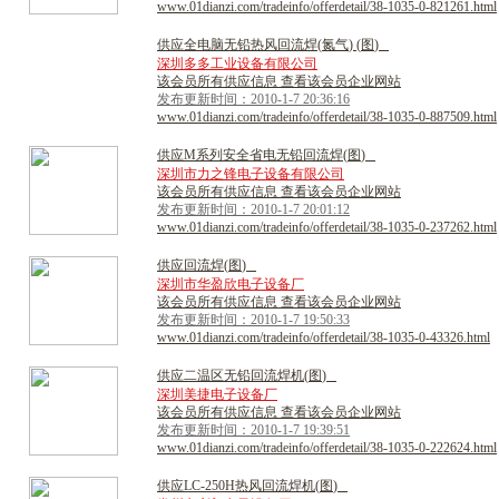
www.01dianzi.com/tradeinfo/offerdetail/38-1035-0-821261.html
供
应
全
电
脑
无
铅
热
风
回
流
焊
(
氮
气
)
(
图
)
深圳多多工业设备有限公司
该会员所有供应信息 查看该会员企业网站
发布更新时间：2010-1-7 20:36:16
www.01dianzi.com/tradeinfo/offerdetail/38-1035-0-887509.html
供
应
M
系
列
安
全
省
电
无
铅
回
流
焊
(
图
)
深圳市力之锋电子设备有限公司
该会员所有供应信息 查看该会员企业网站
发布更新时间：2010-1-7 20:01:12
www.01dianzi.com/tradeinfo/offerdetail/38-1035-0-237262.html
供
应
回
流
焊
(
图
)
深圳市华盈欣电子设备厂
该会员所有供应信息 查看该会员企业网站
发布更新时间：2010-1-7 19:50:33
www.01dianzi.com/tradeinfo/offerdetail/38-1035-0-43326.html
供
应
二
温
区
无
铅
回
流
焊
机
(
图
)
深圳美捷电子设备厂
该会员所有供应信息 查看该会员企业网站
发布更新时间：2010-1-7 19:39:51
www.01dianzi.com/tradeinfo/offerdetail/38-1035-0-222624.html
供
应
L
C
-
2
5
0
H
热
风
回
流
焊
机
(
图
)