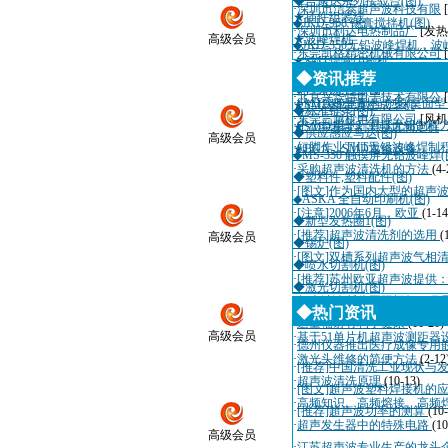
◆吉康达系列接驳台(图)
·
深圳市洁泰超声波科技有限
★插件组装线
◆JKD-968 锡膏搅拌机(图)
·
深圳市利达电热制品厂
[发热
高级会员
★波峰焊机
◆JKD-350无铅波峰焊机，波
·
东莞凯格精密机械有限公司
★SMT焊膏印刷机
◆通信电缆(图)
·
深圳市迈瑞自动化设备有限
◆资讯推荐
★SMD零件编带机
◆计算机电缆(图)
·
北京兴华特电子技术有限公
·
SMT实验室制程方案(桌面
★SMD料带真空成型机
◆标准链条(图)
·
东莞三越机电有限公司
[风机
·
中小型电子厂THT无铅制程
★SMD卷带剥离强度测定机
◆供应感应马达(图)
高级会员
·
短脚作业THT无铅波峰焊制
★BGA、SMD返修设备
◆MS-350 触摸屏无铅波峰焊(
·
采购超声波清洗机的方法
(4-
◆塑料件,塑料配件(图)
·
[图文]作为国内大型的超声
◆ASKA 全自动印刷机(图)
·
[注意]2006年6月，欧亚
(1-14
◆新型发热圈1(图)
·
[推荐]超声波清洗剂的选用
(
高级会员
◆锡炉(图)
·
[图文]双槽系列超声波气相
◆喷水切割机(图)
·
[推荐]苏州欧亚超声波提供
◆激光切割机(图)
·
超声波诊断仪国际招标10月
◆热门资讯
·
适量辐射有利于健康
(11-20)
高级会员
·
基于51单片机超声波测距器
·
德州仪器推出医疗成像专用
·
激光头维修的简便方法
(2-12
·
[推荐]中国清洗工业现状与
·
超声波清洗原理
(10-13)
·
[图文]超声波塑料焊接机的
·
高频知识、高频熔接、高频
·
[推荐]超声波功率的测算
(10
·
超声发生器中的特殊电路
(10
高级会员
·
江苏超声波专业生产的龙头