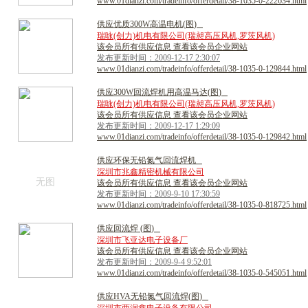
www.01dianzi.com/tradeinfo/offerdetail/38-1035-0-222634.html
供
应
优
质
3
0
0
W
高
温
电
机
(
图
)
瑞咏(创力)机电有限公司(瑞昶高压风机,罗茨风机)
该会员所有供应信息 查看该会员企业网站
发布更新时间：2009-12-17 2:30:07
www.01dianzi.com/tradeinfo/offerdetail/38-1035-0-129844.html
供
应
3
0
0
W
回
流
焊
机
用
高
温
马
达
(
图
)
瑞咏(创力)机电有限公司(瑞昶高压风机,罗茨风机)
该会员所有供应信息 查看该会员企业网站
发布更新时间：2009-12-17 1:29:09
www.01dianzi.com/tradeinfo/offerdetail/38-1035-0-129842.html
供
应
环
保
无
铅
氮
气
回
流
焊
机
深圳市兆鑫精密机械有限公司
无图
该会员所有供应信息 查看该会员企业网站
发布更新时间：2009-9-10 17:30:59
www.01dianzi.com/tradeinfo/offerdetail/38-1035-0-818725.html
供
应
回
流
焊
(
图
)
深圳市飞亚达电子设备厂
该会员所有供应信息 查看该会员企业网站
发布更新时间：2009-9-4 9:52:01
www.01dianzi.com/tradeinfo/offerdetail/38-1035-0-545051.html
供
应
H
V
A
无
铅
氮
气
回
流
焊
(
图
)