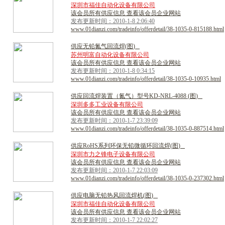
深圳市福佳自动化设备有限公司
该会员所有供应信息 查看该会员企业网站
发布更新时间：2010-1-8 2:06:40
www.01dianzi.com/tradeinfo/offerdetail/38-1035-0-815188.html
供
应
无
铅
氮
气
回
流
焊
(
图
)
苏州明富自动化设备有限公司
该会员所有供应信息 查看该会员企业网站
发布更新时间：2010-1-8 0:34:15
www.01dianzi.com/tradeinfo/offerdetail/38-1035-0-10935.html
供
应
回
流
焊
装
置
（
氮
气
）
型
号
K
D
-
N
R
L
-
4
0
8
8
(
图
)
深圳多多工业设备有限公司
该会员所有供应信息 查看该会员企业网站
发布更新时间：2010-1-7 23:39:09
www.01dianzi.com/tradeinfo/offerdetail/38-1035-0-887514.html
供
应
R
o
H
S
系
列
环
保
无
铅
微
循
环
回
流
焊
(
图
)
深圳市力之锋电子设备有限公司
该会员所有供应信息 查看该会员企业网站
发布更新时间：2010-1-7 22:03:09
www.01dianzi.com/tradeinfo/offerdetail/38-1035-0-237302.html
供
应
电
脑
无
铅
热
风
回
流
焊
机
(
图
)
深圳市福佳自动化设备有限公司
该会员所有供应信息 查看该会员企业网站
发布更新时间：2010-1-7 22:02:27