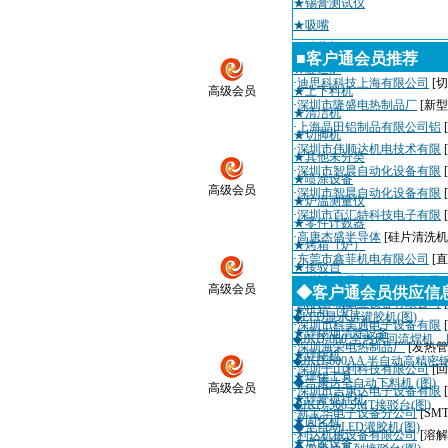
★锡膏测试仪
★吸嘴
★贴片机
■客户通会员推荐
★隧道炉
·
迪思科科技上海有限公司
[切
高级会员
★上下料机
·
深圳市隆盛电热制品厂
[新
★清洁机
·
上海晶田铝制品有限公司铝
★切脚机
·
深圳市伟顺达机电技术有限
★其他未分类
·
深圳市智晨自动化设备有限
★喷涂设备
高级会员
·
深圳市智晨自动化设备有限
★炉温测量仪
·
深圳市百汇特科技电子有限
★零件计数器
·
高唐杰盛半导体
[硅片清洗机
★烤箱（炉）
·
东莞市鑫菲机电有限公司
[
★接驳台
·
深圳市瑞天宇科技有限公司
高级会员
★回流焊机
◆客户通会员供应信
·
深圳粤城工业设备有限公司
★烘箱（炉）
◆LED显示屏灌胶机(图)
·
深圳市科美通电子设备有限
★焊锡烟清除设备
◆JKD-860 全热风回流焊机
·
深圳海荣电热制品厂
[发热管
★焊锡机
◆JKD-600AA 半自动高精
·
深圳千山利科技有限公司
[
★焊锡工具
◆吉康达全自动下料机 (图)
高级会员
·
深圳市吉康达电子设备有限
★焊膏搅拌机
◆JKD-360 SMT接驳台(图)
·
新宝华电子设备分公司
[SM
★固化机
◆全自动LED灌胶机(图)
·
利达机械设备有限公司
[溶解
★点胶设备