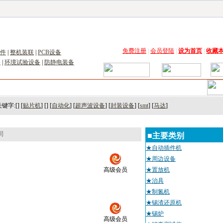
子工具网
|
电子仪器仪表网
|
工控自动化网
|
电子元器件网
|
电工电气网
|
电子材料网
|
太阳
免费注册
|
会员登陆
|
设为首页
|
收藏
件
|
整机装联
|
PCB设备
备
|
环境试验设备
|
防静电装备
术
｜
市场
｜
展会
｜人才
键字:[] [
贴片机
] [] [
自动化
] [
超声波设备
] [
封装设备
] [
smt
] [
马达
]
司
■主要类别
★自动插件机
★周边设备
高级会员
★置放机
★治具
★制氮机
★锡渣还原机
★锡炉
高级会员