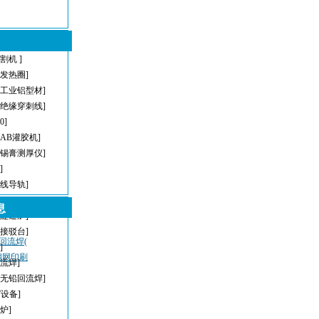
割机 ]
型发热圈]
[工业铝型材]
[绝缘穿刺线]
[0]
[AB灌胶机]
[锡膏测厚仪]
]
直线导轨]
[AOI]
息
[隧道炉]
[接驳台]
，回流焊(
]
密钢网印刷
回流焊]
[无铅回流焊]
T设备]
炉]