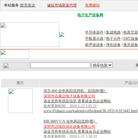
本站服务 |
首页直达
诚征市场渠道代理
免费建站
电子生产设备网
|
汽车电子电器网
|
电
半导体器件
|
集成电路
|
电真空器
平板显示器
|
电子元件
|
SMT设
超声波设备
|
净化设备
|
激光设备
首页
｜
供应
｜
求购
｜
公司库
｜
产品库
｜
新闻
｜
访谈
｜
技
关
图片
产品/公
J
K
D
-
8
6
0
全
热
风
回
流
焊
机
，
回
流
焊
(
图
)
深圳市吉康达电子设备有限公司
该会员所有供应信息 查看该会员企业网站
发布更新时间：2010-1-22 5:01:21
www.01dianzi.com/tradeinfo/offerdetail/38-1035-0-913445.html
M
R
-
8
0
0
V
V
-
N
全
热
风
回
流
焊
(
图
)
深圳市迈瑞自动化设备有限公司
该会员所有供应信息 查看该会员企业网站
发布更新时间：2010-1-21 5:58:33