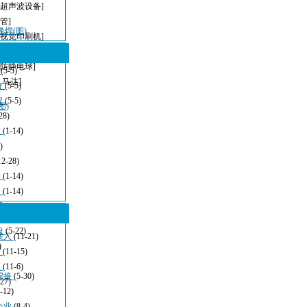
[超声波设备]
管]
峰焊(图)
[视觉印刷机]
[无铅波峰焊]
[防静电球]
型
(5-5)
,马达]
方
(5-5)
程
(5-5)
图)
28)
波
(1-14)
)
12-28)
清
(1-14)
：
(1-14)
看
(11-21)
设
(5-22)
嵌入
(11-21)
)
发
(11-15)
应
(11-6)
焊接
(5-30)
-27)
-12)
企业
(8-4)