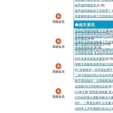
·
超声波焊接技术
(5-18)
·
超声波焊接机的工作原理？
·
高柔韧性电泳漆工艺流程及
高级会员
·
技术规格书
(4-3)
◆相关资讯
·
[注意]超声波行业基本知识
(
·
多晶硅薄膜的制备方法
(8-10
·
超声波风速仪激光红外测距
·
实现多晶硅绿色制造可以利
·
超声探头
(6-8)
·
晶体硅太阳电池制备工艺进
·
超声波塑料焊接原理
(3-10)
高级会员
·
光伏发电技术
(8-10)
·
必能信推出数字超声波塑料
·
太阳能电池板,多晶硅和单晶
·
ENF未来光伏技术展望
(8-10
·
薄膜太阳能电池需求超过传
·
PC 控制技术：非常适合用
高级会员
·
二所与美国乐思公司合作开
·
电子基础知识：太阳能电池
·
太阳能与LED照明结合体
(8-
·
LG电子新“宽带高清电视”采
高级会员
·
LED全彩显示屏配光解决方
·
IDC：二季度全球PC出货量
·
2009年上半年我国汽车出口