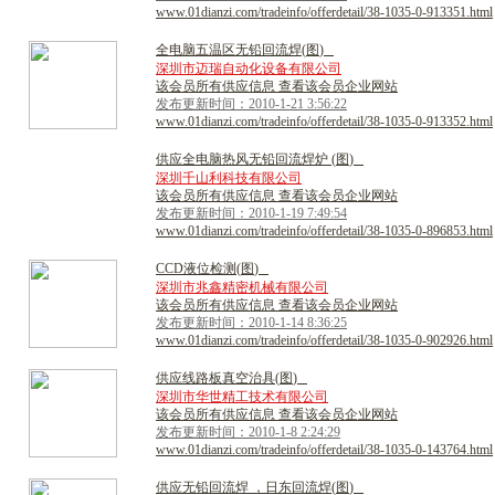
www.01dianzi.com/tradeinfo/offerdetail/38-1035-0-913351.html
全
电
脑
五
温
区
无
铅
回
流
焊
(
图
)
深圳市迈瑞自动化设备有限公司
该会员所有供应信息 查看该会员企业网站
发布更新时间：2010-1-21 3:56:22
www.01dianzi.com/tradeinfo/offerdetail/38-1035-0-913352.html
供
应
全
电
脑
热
风
无
铅
回
流
焊
炉
(
图
)
深圳千山利科技有限公司
该会员所有供应信息 查看该会员企业网站
发布更新时间：2010-1-19 7:49:54
www.01dianzi.com/tradeinfo/offerdetail/38-1035-0-896853.html
C
C
D
液
位
检
测
(
图
)
深圳市兆鑫精密机械有限公司
该会员所有供应信息 查看该会员企业网站
发布更新时间：2010-1-14 8:36:25
www.01dianzi.com/tradeinfo/offerdetail/38-1035-0-902926.html
供
应
线
路
板
真
空
治
具
(
图
)
深圳市华世精工技术有限公司
该会员所有供应信息 查看该会员企业网站
发布更新时间：2010-1-8 2:24:29
www.01dianzi.com/tradeinfo/offerdetail/38-1035-0-143764.html
供
应
无
铅
回
流
焊
，
日
东
回
流
焊
(
图
)