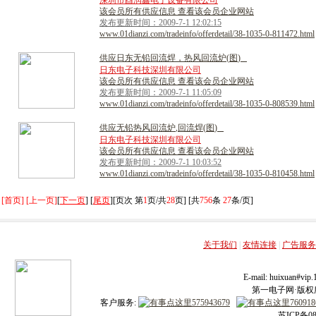
深圳市酉润鑫电子设备有限公司
该会员所有供应信息 查看该会员企业网站
发布更新时间：2009-7-1 12:02:15
www.01dianzi.com/tradeinfo/offerdetail/38-1035-0-811472.html
供
应
日
东
无
铅
回
流
焊
，
热
风
回
流
炉
(
图
)
日东电子科技深圳有限公司
该会员所有供应信息 查看该会员企业网站
发布更新时间：2009-7-1 11:05:09
www.01dianzi.com/tradeinfo/offerdetail/38-1035-0-808539.html
供
应
无
铅
热
风
回
流
炉
,
回
流
焊
(
图
)
日东电子科技深圳有限公司
该会员所有供应信息 查看该会员企业网站
发布更新时间：2009-7-1 10:03:52
www.01dianzi.com/tradeinfo/offerdetail/38-1035-0-810458.html
[首页] [上一页]
[
下一页
] [
尾页
][页次 第
1
页/共
28
页] [共
756
条
27
条/页]
关于我们
|
友情连接
|
广告服务
E-mail: huixuan#v
第一电子网·版权所有
客户服务:
苏ICP备08