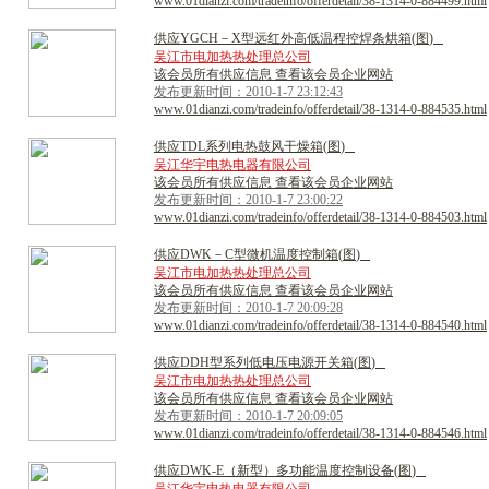
www.01dianzi.com/tradeinfo/offerdetail/38-1314-0-884499.html
供
应
Y
G
C
H
－
X
型
远
红
外
高
低
温
程
控
焊
条
烘
箱
(
图
)
吴江市电加热热处理总公司
该会员所有供应信息 查看该会员企业网站
发布更新时间：2010-1-7 23:12:43
www.01dianzi.com/tradeinfo/offerdetail/38-1314-0-884535.html
供
应
T
D
L
系
列
电
热
鼓
风
干
燥
箱
(
图
)
吴江华宇电热电器有限公司
该会员所有供应信息 查看该会员企业网站
发布更新时间：2010-1-7 23:00:22
www.01dianzi.com/tradeinfo/offerdetail/38-1314-0-884503.html
供
应
D
W
K
－
C
型
微
机
温
度
控
制
箱
(
图
)
吴江市电加热热处理总公司
该会员所有供应信息 查看该会员企业网站
发布更新时间：2010-1-7 20:09:28
www.01dianzi.com/tradeinfo/offerdetail/38-1314-0-884540.html
供
应
D
D
H
型
系
列
低
电
压
电
源
开
关
箱
(
图
)
吴江市电加热热处理总公司
该会员所有供应信息 查看该会员企业网站
发布更新时间：2010-1-7 20:09:05
www.01dianzi.com/tradeinfo/offerdetail/38-1314-0-884546.html
供
应
D
W
K
-
E
（
新
型
）
多
功
能
温
度
控
制
设
备
(
图
)