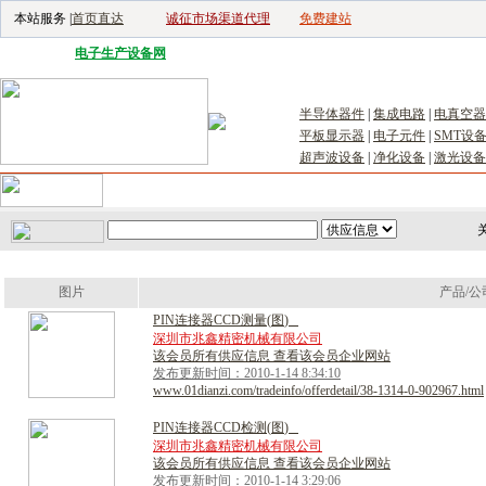
本站服务 |
首页直达
诚征市场渠道代理
免费建站
电子生产设备网
|
汽车电子电器网
|
电子工具网
|
电子仪器仪表网
|
工控自
半导体器件
|
集成电路
|
电真空器
平板显示器
|
电子元件
|
SMT设
超声波设备
|
净化设备
|
激光设备
首页
｜
供应
｜
求购
｜
公司库
｜
产品库
｜
新闻
｜
访谈
｜
技
关
图片
产品/公
P
I
N
连
接
器
C
C
D
测
量
(
图
)
深圳市兆鑫精密机械有限公司
该会员所有供应信息 查看该会员企业网站
发布更新时间：2010-1-14 8:34:10
www.01dianzi.com/tradeinfo/offerdetail/38-1314-0-902967.html
P
I
N
连
接
器
C
C
D
检
测
(
图
)
深圳市兆鑫精密机械有限公司
该会员所有供应信息 查看该会员企业网站
发布更新时间：2010-1-14 3:29:06