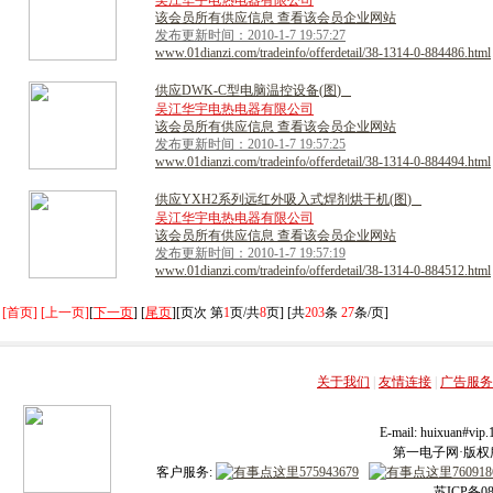
吴江华宇电热电器有限公司
该会员所有供应信息 查看该会员企业网站
发布更新时间：2010-1-7 19:57:27
www.01dianzi.com/tradeinfo/offerdetail/38-1314-0-884486.html
供
应
D
W
K
-
C
型
电
脑
温
控
设
备
(
图
)
吴江华宇电热电器有限公司
该会员所有供应信息 查看该会员企业网站
发布更新时间：2010-1-7 19:57:25
www.01dianzi.com/tradeinfo/offerdetail/38-1314-0-884494.html
供
应
Y
X
H
2
系
列
远
红
外
吸
入
式
焊
剂
烘
干
机
(
图
)
吴江华宇电热电器有限公司
该会员所有供应信息 查看该会员企业网站
发布更新时间：2010-1-7 19:57:19
www.01dianzi.com/tradeinfo/offerdetail/38-1314-0-884512.html
[首页] [上一页]
[
下一页
] [
尾页
][页次 第
1
页/共
8
页] [共
203
条
27
条/页]
关于我们
|
友情连接
|
广告服务
E-mail: huixuan#v
第一电子网·版权所有
客户服务:
苏ICP备08