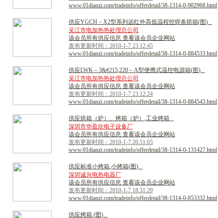
www.01dianzi.com/tradeinfo/offerdetail/38-1314-0-902968.html
供
应
Y
G
C
H
－
X
2
型
系
列
远
红
外
高
低
温
程
控
焊
条
烘
箱
(
图
)
吴江市电加热热处理总公司
该会员所有供应信息 查看该会员企业网站
发布更新时间：2010-1-7 23:12:45
www.01dianzi.com/tradeinfo/offerdetail/38-1314-0-884533.html
供
应
L
W
K
－
3
&
#
2
1
5
;
2
2
0
－
A
型
便
携
式
温
控
电
源
箱
(
图
)
吴江市电加热热处理总公司
该会员所有供应信息 查看该会员企业网站
发布更新时间：2010-1-7 23:12:24
www.01dianzi.com/tradeinfo/offerdetail/38-1314-0-884543.html
供
应
烘
箱
（
炉
）
、
烤
箱
（
炉
）
,
工
业
烤
箱
深圳市华盈欣电子设备厂
该会员所有供应信息 查看该会员企业网站
发布更新时间：2010-1-7 20:51:05
www.01dianzi.com/tradeinfo/offerdetail/38-1314-0-131427.html
供
应
标
准
小
烤
箱
,
小
烤
箱
(
图
)
深圳诚兴电热电器厂
该会员所有供应信息 查看该会员企业网站
发布更新时间：2010-1-7 18:31:29
www.01dianzi.com/tradeinfo/offerdetail/38-1314-0-853332.html
供
应
烤
箱
(
图
)