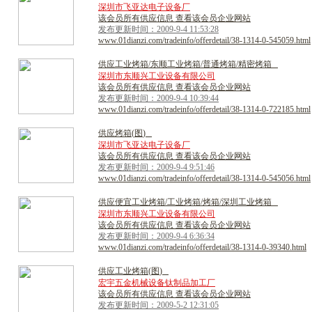
深圳市飞亚达电子设备厂
该会员所有供应信息 查看该会员企业网站
发布更新时间：2009-9-4 11:53:28
www.01dianzi.com/tradeinfo/offerdetail/38-1314-0-545059.html
供
应
工
业
烤
箱
/
东
顺
工
业
烤
箱
/
普
通
烤
箱
/
精
密
烤
箱
深圳市东顺兴工业设备有限公司
该会员所有供应信息 查看该会员企业网站
发布更新时间：2009-9-4 10:39:44
www.01dianzi.com/tradeinfo/offerdetail/38-1314-0-722185.html
供
应
烤
箱
(
图
)
深圳市飞亚达电子设备厂
该会员所有供应信息 查看该会员企业网站
发布更新时间：2009-9-4 9:51:46
www.01dianzi.com/tradeinfo/offerdetail/38-1314-0-545056.html
供
应
便
宜
工
业
烤
箱
/
工
业
烤
箱
/
烤
箱
/
深
圳
工
业
烤
箱
深圳市东顺兴工业设备有限公司
该会员所有供应信息 查看该会员企业网站
发布更新时间：2009-9-4 6:36:34
www.01dianzi.com/tradeinfo/offerdetail/38-1314-0-39340.html
供
应
工
业
烤
箱
(
图
)
宏宇五金机械设备钛制品加工厂
该会员所有供应信息 查看该会员企业网站
发布更新时间：2009-5-2 12:31:05