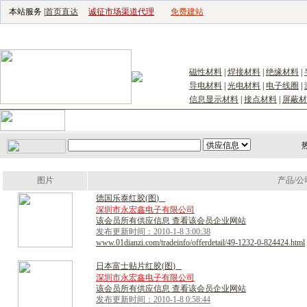
本站服务 |
首页直达
诚征市场渠道代理
免费建站
电子生产设备网
|
汽车电子电器网
|
电子工具网
|
电子仪器仪表网
|
工控自
磁性材料
|
焊接材料
|
绝缘材料
|
导电材料
|
光电材料
|
电子线圈
|
信息显示材料
|
接点材料
|
屏蔽材
首页
｜
供应
｜
求购
｜
公司库
｜
产品库
｜
新闻
｜
访谈
｜
技
图片
产品/公
德
国
乐
泰
红
胶
(
图
)
深圳市永宏鑫电子有限公司
该会员所有供应信息 查看该会员企业网站
发布更新时间：2010-1-8 3:00:38
www.01dianzi.com/tradeinfo/offerdetail/49-1232-0-824424.html
日
本
富
士
贴
片
红
胶
(
图
)
深圳市永宏鑫电子有限公司
该会员所有供应信息 查看该会员企业网站
发布更新时间：2010-1-8 0:58:44