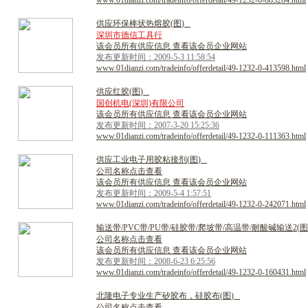
www.01dianzi.com/tradeinfo/offerdetail/49-1232-0-883264.html
供
应
环
保
棒
状
热
熔
胶
(
图
)
深圳市德信工具行
该会员所有供应信息 查看该会员企业网站
发布更新时间：2009-5-3 11:58:54
www.01dianzi.com/tradeinfo/offerdetail/49-1232-0-413598.html
供
应
红
胶
(
图
)
国创机电(深圳)有限公司
该会员所有供应信息 查看该会员企业网站
发布更新时间：2007-3-20 15:25:36
www.01dianzi.com/tradeinfo/offerdetail/49-1232-0-111363.html
供
应
工
业
电
子
用
胶
粘
接
剂
(
图
)
公司名称点击查看
该会员所有供应信息 查看该会员企业网站
发布更新时间：2009-5-4 1:57:51
www.01dianzi.com/tradeinfo/offerdetail/49-1232-0-242071.html
输
送
带
/
P
V
C
带
/
P
U
带
/
硅
胶
带
/
爬
坡
带
/
高
温
带
/
耐
酸
碱
输
送
2
(
图
公司名称点击查看
该会员所有供应信息 查看该会员企业网站
发布更新时间：2008-6-23 6:25:56
www.01dianzi.com/tradeinfo/offerdetail/49-1232-0-160431.html
北
隆
电
子
专
业
生
产
矽
胶
布
，
硅
胶
布
(
图
)
公司名称点击查看