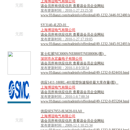
上海博谊电气有限公司
无图
该会员所有供应信息 查看该会员企业网站
发布更新时间：2010-1-27 23:25:58
www.01dianzi.com/tradeinfo/offerdetail/49-1232-3446-912480.h
S
Y
3
1
4
0
-
4
L
Z
D
-
0
1
上海博谊电气有限公司
无图
该会员所有供应信息 查看该会员企业网站
发布更新时间：2010-1-27 17:19:05
www.01dianzi.com/tradeinfo/offerdetail/49-1232-3445-912493.h
富
士
红
胶
N
E
3
0
0
0
S
/
N
E
8
8
0
0
T
/
N
E
8
8
0
0
K
(
图
)
深圳市永宏鑫电子有限公司
该会员所有供应信息 查看该会员企业网站
发布更新时间：2010-1-8 0:58:54
www.01dianzi.com/tradeinfo/offerdetail/49-1232-0-824416.html
供
应
1
4
1
1
-
1
8
0
R
L
-
4
0
1
现
货
快
速
报
价
最
大
库
存
量
(
图
)
上海博谊电气有限公司
该会员所有供应信息 查看该会员企业网站
发布更新时间：2010-1-6 7:00:34
www.01dianzi.com/tradeinfo/offerdetail/49-1232-0-855204.html
供
应
6
E
S
7
9
5
3
-
8
L
M
2
0
-
0
A
A
0
上海博谊电气有限公司
无图
该会员所有供应信息 查看该会员企业网站
发布更新时间：2009-12-1 10:25:34