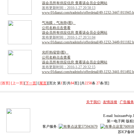
该会员所有供应信息 查看该会员企业网站
发布更新时间：2010-1-27 20:58:13
www.01dianzi.com/tradeinfo/offerdetail/49-1232-3447-911945.h
气
泡
膜
，
气
泡
垫
(
图
)
公司名称点击查看
该会员所有供应信息 查看该会员企业网站
发布更新时间：2010-1-27 20:51:04
www.01dianzi.com/tradeinfo/offerdetail/49-1232-3449-911182.h
光
纤
热
缩
管
(
图
)
公司名称点击查看
该会员所有供应信息 查看该会员企业网站
发布更新时间：2010-1-27 20:32:15
www.01dianzi.com/tradeinfo/offerdetail/49-1232-3441-911492.h
[首页] [上一页]
[
下一页
] [
尾页
][页次 第
1
页/共
84
页] [共
2258
条
27
条/页]
关于我们
|
友情连接
|
广告服务
E-mail: huixuan#v
第一电子网·版权所有
客户服务:
苏ICP备08