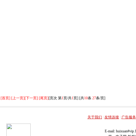
[首页] [上一页]
[下一页] [尾页]
[页次 第
1
页/共
1
页] [共
10
条
27
条/页]
关于我们
|
友情连接
|
广告服务
E-mail: huixuan#v