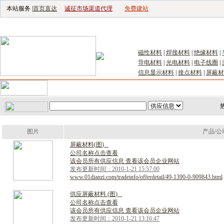
本站服务 |
首页直达
诚征市场渠道代理
免费建站
电子生产设备网
|
汽车电子电器网
|
电子工具网
|
电子仪器仪表网
|
工控自
磁性材料
|
焊接材料
|
绝缘材料
|
导电材料
|
光电材料
|
电子线圈
|
信息显示材料
|
接点材料
|
屏蔽材
首页
｜
供应
｜
求购
｜
公司库
｜
产品库
｜
新闻
｜
访谈
｜
技
图片
产品/公
屏
蔽
材
料
(
图
)
公司名称点击查看
该会员所有供应信息 查看该会员企业网站
发布更新时间：2010-1-21 15:57:00
www.01dianzi.com/tradeinfo/offerdetail/49-1390-0-909843.html
供
应
屏
蔽
材
料
(
图
)
公司名称点击查看
该会员所有供应信息 查看该会员企业网站
发布更新时间：2010-1-21 13:16:47