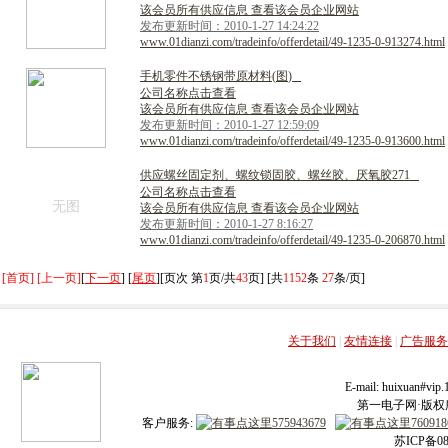
该会员所有供应信息 查看该会员企业网站
发布更新时间：2010-1-27 14:24:22
www.01dianzi.com/tradeinfo/offerdetail/49-1235-0-913274.html
手
机
零
件
不
锈
钢
带
原
材
料
(
图
)
公司名称点击查看
该会员所有供应信息 查看该会员企业网站
发布更新时间：2010-1-27 12:59:09
www.01dianzi.com/tradeinfo/offerdetail/49-1235-0-913600.html
供
应
螺
丝
固
定
剂
、
螺
纹
锁
固
胶
、
螺
丝
胶
、
厌
氧
胶
2
7
1
公司名称点击查看
无图
该会员所有供应信息 查看该会员企业网站
发布更新时间：2010-1-27 8:16:27
www.01dianzi.com/tradeinfo/offerdetail/49-1235-0-206870.html
[首页] [上一页]
[
下一页
] [
尾页
][页次 第
1
页/共
43
页] [共
1152
条
27
条/页]
关于我们
|
友情连接
|
广告服务
E-mail: huixuan#v
第一电子网·版权所有
客户服务:
苏ICP备08