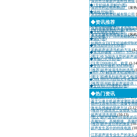
·
深圳市洁泰超声波科技有限
◆1无铅锡条溶解炉(图)
·
深圳市利达电热制品厂
[发热
◆铸铁坩锅(图)
·
东莞凯格精密机械有限公司
◆抹机水(图)
·
深圳市迈瑞自动化设备有限
◆资讯推荐
◆喷水切割机(图)
·
北京兴华特电子技术有限公
·
SMT实验室制程方案(桌面
◆无铅锡条溶解炉(图)
·
东莞三越机电有限公司
[风机
·
中小型电子厂THT无铅制程
◆锡炉(图)
·
短脚作业THT无铅波峰焊制
◆免洗助焊剂F830(图)
·
采购超声波清洗机的方法
(4-
◆免洗焊锡膏（SMT）S350(
·
[图文]作为国内大型的超声
◆单轴心式导轨(图)
·
[注意]2006年6月，欧亚
(1-14
◆全自动分板机-RM380(图)
·
[推荐]超声波清洗剂的选用
(
◆MS-350 触摸屏无铅波峰焊(
·
[图文]双槽系列超声波气相
◆Otek 600AOI自动光学检测
·
[推荐]苏州欧亚超声波提供
◆全自动LED灌胶机(图)
·
超声波诊断仪国际招标10月
◆热门资讯
·
适量辐射有利于健康
(11-20)
·
基于51单片机超声波测距器
·
德州仪器推出医疗成像专用
·
激光头维修的简便方法
(2-12
·
[推荐]中国清洗工业现状与
·
超声波清洗原理
(10-13)
·
[图文]超声波塑料焊接机的
·
高频知识、高频熔接、高频
·
[推荐]超声波功率的测算
(10
·
超声发生器中的特殊电路
(10
·
江苏超声波专业生产的龙头