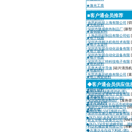
★激光工质
★合金模
■客户通会员推荐
★焊接材料
·
迪思科科技上海有限公司
[切
★光电材料
·
深圳市隆盛电热制品厂
[新
★覆铜板材料
·
上海晶田铝制品有限公司铝
★电子线圈
·
深圳市伟顺达机电技术有限
★电子五金件
·
深圳市智晨自动化设备有限
★电子玻璃
·
深圳市智晨自动化设备有限
★电子包装
·
深圳市百汇特科技电子有限
★电热材料
·
高唐杰盛半导体
[硅片清洗机
★电极材料
·
东莞市鑫菲机电有限公司
[
★电工陶瓷材料
·
深圳市瑞天宇科技有限公司
★导电材料
◆客户通会员供应信
·
深圳粤城工业设备有限公司
★磁性材料
◆JKD-968 锡膏搅拌机(图)
·
深圳市科美通电子设备有限
★测温材料
◆吉康达系列接驳台(图)
·
深圳海荣电热制品厂
[发热管
★半导体材料
◆JKD-600AA 半自动高精
·
深圳千山利科技有限公司
[
★斑马纸
◆JKD-360 SMT接驳台(图)
·
深圳市吉康达电子设备有限
◆JKD-860 全热风回流焊机
·
新宝华电子设备分公司
[SM
◆JKD-350无铅波峰焊机，波
·
利达机械设备有限公司
[溶解
◆吉康达全自动下料机 (图)