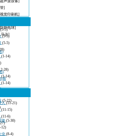
[超声波设备]
管]
[视觉印刷机]
[无铅波峰焊]
[防静电球]
型
(5-5)
,马达]
方
(5-5)
程
(5-5)
28)
图)
波
(1-14)
)
12-28)
图)
清
(1-14)
仪(图
：
(1-14)
看
(11-21)
设
(5-22)
嵌入
(11-21)
)
发
(11-15)
应
(11-6)
焊接
(5-30)
-27)
-12)
企业
(8-4)