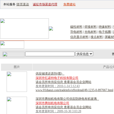
本站服务 |
首页直达
诚征市场渠道代理
免费建站
电子生产设备网
|
汽车电子电器网
|
电
磁性材料
|
焊接材料
|
绝缘材料
|
导电材料
|
光电材料
|
电子线圈
|
信息显示材料
|
接点材料
|
屏蔽材
首页
｜
供应
｜
求购
｜
公司库
｜
产品库
｜
新闻
｜
访谈
｜
技
图片
产品/公
供
应
锡
渣
还
原
剂
(
图
)
深圳市忆诺特电子科技有限公司
该会员所有供应信息 查看该会员企业网站
发布更新时间：2010-1-14 5:12:43
www.01dianzi.com/tradeinfo/offerdetail/49-1235-0-897667.html
深
圳
市
腾
创
机
电
有
限
公
司
供
应
防
静
电
有
机
玻
璃
深圳市腾创机电有限公司
该会员所有供应信息 查看该会员企业网站
发布更新时间：2009-10-30 3:03:28