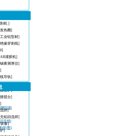
割机 ]
型发热圈]
[工业铝型材]
[绝缘穿刺线]
[0]
[AB灌胶机]
[锡膏测厚仪]
]
直线导轨]
[AOI]
息
[隧道炉]
[接驳台]
]
密钢网印刷
回流焊]
[无铅回流焊]
，回流焊(
T设备]
峰焊(图)
炉]