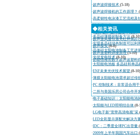
·
超声波焊接技术
(5-18)
·
超声波焊接机的工作原理？
·
高柔韧性电泳漆工艺流程及
·
技术规格书
(4-3)
◆相关资讯
·
[注意]超声波行业基本知识
(
·
多晶硅薄膜的制备方法
(8-10
·
超声波风速仪激光红外测距
·
实现多晶硅绿色制造可以利
·
超声探头
(6-8)
·
晶体硅太阳电池制备工艺进
·
超声波塑料焊接原理
(3-10)
·
光伏发电技术
(8-10)
·
必能信推出数字超声波塑料
·
太阳能电池板,多晶硅和单晶
·
ENF未来光伏技术展望
(8-10
·
薄膜太阳能电池需求超过传
·
PC 控制技术：非常适合用
·
二所与美国乐思公司合作开
·
电子基础知识：太阳能电池
·
太阳能与LED照明结合体
(8-
·
LG电子新“宽带高清电视”采
·
LED全彩显示屏配光解决方
·
IDC：二季度全球PC出货量
·
2009年上半年我国汽车出口