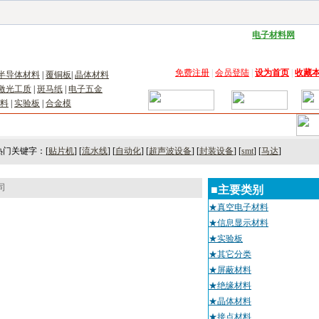
子工具网
|
电子仪器仪表网
|
工控自动化网
|
电子元器件网
|
电工电气网
|
电子材料网
|
太阳
免费注册
|
会员登陆
|
设为首页
|
收藏
半导体材料
|
覆铜板
|
晶体材料
激光工质
|
斑马纸
|
电子五金
料
|
实验板
|
合金模
术
｜
市场
｜
展会
｜人才
热门关键字：[
贴片机
] [
流水线
] [
自动化
] [
超声波设备
] [
封装设备
] [
smt
] [
马达
]
司
■主要类别
★真空电子材料
★信息显示材料
★实验板
★其它分类
★屏蔽材料
★绝缘材料
★晶体材料
★接点材料