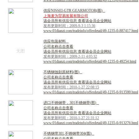
www.01dianzi.com/tradeinfo/offerdetail/49-1235-0-810026.html
供
应
N
I
S
S
E
I
-
G
T
R
G
E
A
R
M
O
T
O
R
(
图
)
上海麦为贸易发展有限公司
该会员所有供应信息 查看该会员企业网站
发布更新时间：2009-9-3 1:15:36
www.01dianzi.com/tradeinfo/offerdetail/49-1235-0-887417.html
供
应
包
装
材
料
公司名称点击查看
无图
该会员所有供应信息 查看该会员企业网站
发布更新时间：2009-2-11 4:05:32
www.01dianzi.com/tradeinfo/offerdetail/49-1235-0-49254.html
不
锈
钢
蚀
刻
原
材
料
(
图
)
公司名称点击查看
该会员所有供应信息 查看该会员企业网站
发布更新时间：2010-1-27 22:08:15
www.01dianzi.com/tradeinfo/offerdetail/49-1235-0-913599.html
进
口
不
锈
钢
带
，
3
0
1
不
锈
钢
带
(
图
)
公司名称点击查看
该会员所有供应信息 查看该会员企业网站
发布更新时间：2010-1-27 21:31:12
www.01dianzi.com/tradeinfo/offerdetail/49-1235-0-913276.html
不
锈
钢
带
3
0
1
,
不
锈
钢
带
3
0
4
(
图
)
公司名称点击查看