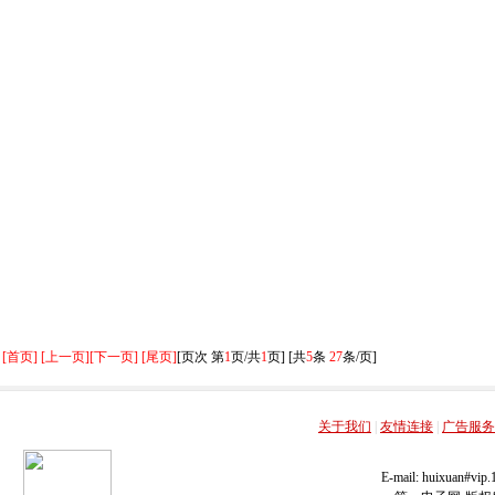
[首页] [上一页]
[下一页] [尾页]
[页次 第
1
页/共
1
页] [共
5
条
27
条/页]
关于我们
|
友情连接
|
广告服务
E-mail: huixuan#v