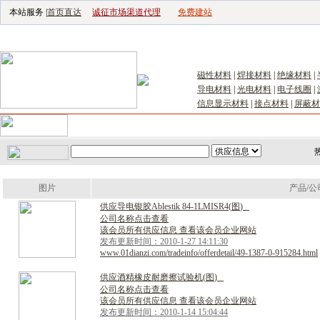
本站服务 |
首页直达
诚征市场渠道代理
免费建站
电子生产设备网
|
汽车电子电器网
|
电子工具网
|
电子仪器仪表网
|
工控自
磁性材料
|
焊接材料
|
绝缘材料
|
导电材料
|
光电材料
|
电子线圈
|
信息显示材料
|
接点材料
|
屏蔽材
首页
｜
供应
｜
求购
｜
公司库
｜
产品库
｜
新闻
｜
访谈
｜
技
图片
产品/公
供
应
导
电
银
胶
A
b
l
e
s
t
i
k
8
4
-
1
L
M
I
S
R
4
(
图
)
公司名称点击查看
该会员所有供应信息 查看该会员企业网站
发布更新时间：2010-1-27 14:11:30
www.01dianzi.com/tradeinfo/offerdetail/49-1387-0-915284.html
供
应
酒
精
橡
皮
耐
磨
擦
试
验
机
(
图
)
公司名称点击查看
该会员所有供应信息 查看该会员企业网站
发布更新时间：2010-1-14 15:04:44