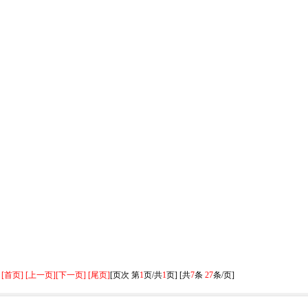
[首页] [上一页]
[下一页] [尾页]
[页次 第
1
页/共
1
页] [共
7
条
27
条/页]