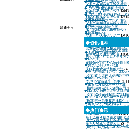
★电动起子
◆JKD-360 SMT接驳台(图)
·
深圳市吉康达电子设备有限
★电动坡口机
◆JKD-860 全热风回流焊机
·
新宝华电子设备分公司
[SM
★电动工具
◆JKD-350无铅波峰焊机，波
·
利达机械设备有限公司
[溶解
★电动雕刻机
◆吉康达全自动下料机 (图)
·
深圳市洁泰超声波科技有限
★冲模
◆1无铅锡条溶解炉(图)
普通会员
·
东莞凯格精密机械有限公司
★冲击钻
◆铸铁坩锅(图)
·
深圳市利达电热制品厂
[发热
◆抹机水(图)
·
深圳市迈瑞自动化设备有限
◆资讯推荐
◆喷水切割机(图)
·
北京兴华特电子技术有限公
·
SMT实验室制程方案(桌面
◆无铅锡条溶解炉(图)
·
东莞三越机电有限公司
[风机
·
中小型电子厂THT无铅制程
◆锡炉(图)
·
短脚作业THT无铅波峰焊制
◆免洗助焊剂F830(图)
·
采购超声波清洗机的方法
(4-
◆免洗焊锡膏（SMT）S350(
·
[图文]作为国内大型的超声
◆单轴心式导轨(图)
·
[注意]2006年6月，欧亚
(1-14
◆全自动分板机-RM380(图)
·
[推荐]超声波清洗剂的选用
(
◆MS-350 触摸屏无铅波峰焊(
·
[图文]双槽系列超声波气相
◆Otek 600AOI自动光学检测
·
[推荐]苏州欧亚超声波提供
◆全自动LED灌胶机(图)
·
超声波诊断仪国际招标10月
◆热门资讯
·
适量辐射有利于健康
(11-20)
·
基于51单片机超声波测距器
·
德州仪器推出医疗成像专用
·
激光头维修的简便方法
(2-12
·
[推荐]中国清洗工业现状与