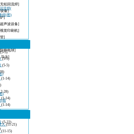
[无铅回流焊]
，回流焊(
T设备]
峰焊(图)
炉]
[超声波设备]
[视觉印刷机]
管]
[无铅波峰焊]
[防静电球]
型
(5-5)
,马达]
方
(5-5)
程
(5-5)
28)
图)
波
(1-14)
)
12-28)
图)
清
(1-14)
仪(图
：
(1-14)
看
(11-21)
设
(5-22)
嵌入
(11-21)
)
发
(11-15)