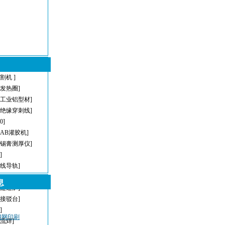
割机 ]
型发热圈]
[工业铝型材]
[绝缘穿刺线]
[0]
[AB灌胶机]
[锡膏测厚仪]
]
直线导轨]
[AOI]
息
[隧道炉]
[接驳台]
]
密钢网印刷
回流焊]