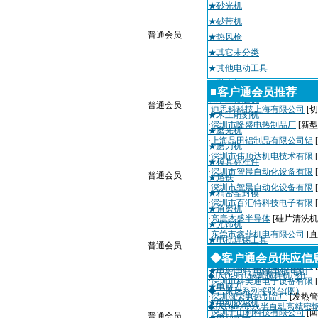
★砂光机
★砂带机
普通会员
★热风枪
★其它未分类
★其他电动工具
★抛光机
■客户通会员推荐
★木工修边机
普通会员
·
迪思科科技上海有限公司
[切
★木工雕刻机
·
深圳市隆盛电热制品厂
[新
★磨光机
·
上海晶田铝制品有限公司铝
★磨刀机
·
深圳市伟顺达机电技术有限
★模具标准件
·
深圳市智晨自动化设备有限
普通会员
★烙铁
·
深圳市智晨自动化设备有限
★精密塑封模
·
深圳市百汇特科技电子有限
★角磨机
·
高唐杰盛半导体
[硅片清洗机
★光饰机
·
东莞市鑫菲机电有限公司
[
★电批焊锡工具
普通会员
·
深圳市瑞天宇科技有限公司
★电喷枪
◆客户通会员供应信
·
深圳粤城工业设备有限公司
★电磨|电钻|电锤|电锯|电刨
◆JKD-968 锡膏搅拌机(图)
·
深圳市科美通电子设备有限
★电剪刀
◆吉康达系列接驳台(图)
·
深圳海荣电热制品厂
[发热管
★电动砂轮机
◆JKD-600AA 半自动高精
·
深圳千山利科技有限公司
[
普通会员