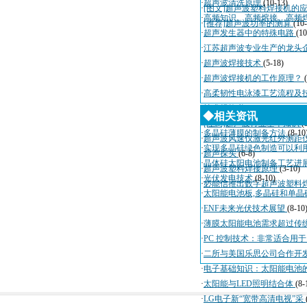
·
超声波清洗原理
(10-13)
·
[图文]超声波塑料焊接机的
·
高频知识、高频熔接、高频
·
[推荐]超声波功率的测算
(10
·
超声发生器中的特殊电路
(10
·
江苏超声波专业生产的龙头
·
超声波焊接技术
(5-18)
·
超声波焊接机的工作原理？
·
高柔韧性电泳漆工艺流程及
·
技术规格书
(4-3)
◆相关资讯
·
[注意]超声波行业基本知识
(
·
多晶硅薄膜的制备方法
(8-10
·
超声波风速仪激光红外测距
·
实现多晶硅绿色制造可以利
·
超声探头
(6-8)
·
晶体硅太阳电池制备工艺进
·
超声波塑料焊接原理
(3-10)
·
光伏发电技术
(8-10)
·
必能信推出数字超声波塑料
·
太阳能电池板,多晶硅和单晶
·
ENF未来光伏技术展望
(8-10
·
薄膜太阳能电池需求超过传
·
PC 控制技术：非常适合用
·
二所与美国乐思公司合作开
·
电子基础知识：太阳能电池
·
太阳能与LED照明结合体
(8-
·
LG电子新“宽带高清电视”采
，
，
，
，