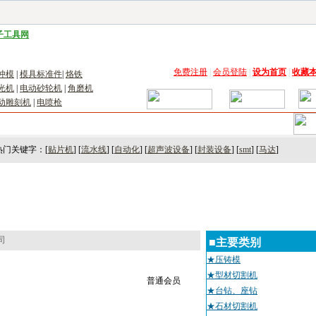
子工具网
|
电子仪器仪表网
|
工控自动化网
|
电子元器件网
|
电工电气网
|
电子材料网
|
太阳
免费注册
|
会员登陆
|
设为首页
|
收藏
冲模
|
模具标准件
|
烙铁
光机
|
电动砂轮机
|
角磨机
动雕刻机
|
电喷枪
术
｜
市场
｜
展会
｜人才
热门关键字：[
贴片机
] [
流水线
] [
自动化
] [
超声波设备
] [
封装设备
] [
smt
] [
马达
]
司
■主要类别
★压铸模
★型材切割机
普通会员
★台钻、座钻
★石材切割机