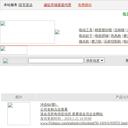
本站服务 |
首页直达
诚征市场渠道代理
免费建站
电子生产设备网
|
汽车电子电器网
|
电
电动工具
|
精密塑封模
|
压铸模
|
电动起子
|
电批焊锡
|
热风枪
|
磨
抛光机
|
磨刀机
|
石材切割机
|
电
首页
｜
供应
｜
求购
｜
公司库
｜
产品库
｜
新闻
｜
访谈
｜
技
图片
产品/公
冲
击
钻
(
图
)
公司名称点击查看
该会员所有供应信息 查看该会员企业网站
发布更新时间：2010-1-21 14:59:00
www.01dianzi.com/tradeinfo/offerdetail/50-1419-0-910551.html