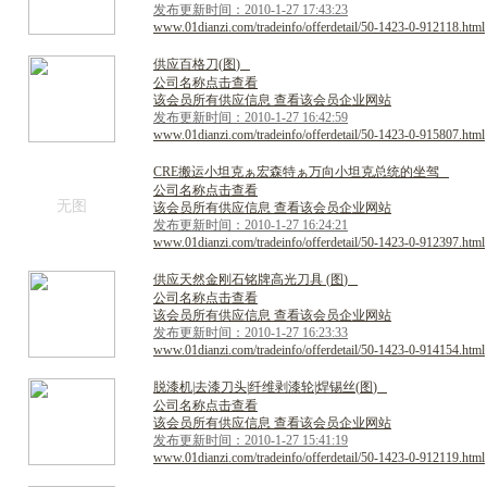
发布更新时间：2010-1-27 17:43:23
www.01dianzi.com/tradeinfo/offerdetail/50-1423-0-912118.html
供
应
百
格
刀
(
图
)
公司名称点击查看
该会员所有供应信息 查看该会员企业网站
发布更新时间：2010-1-27 16:42:59
www.01dianzi.com/tradeinfo/offerdetail/50-1423-0-915807.html
C
R
E
搬
运
小
坦
克
ぁ
宏
森
特
ぁ
万
向
小
坦
克
总
统
的
坐
驾
公司名称点击查看
无图
该会员所有供应信息 查看该会员企业网站
发布更新时间：2010-1-27 16:24:21
www.01dianzi.com/tradeinfo/offerdetail/50-1423-0-912397.html
供
应
天
然
金
刚
石
铭
牌
高
光
刀
具
(
图
)
公司名称点击查看
该会员所有供应信息 查看该会员企业网站
发布更新时间：2010-1-27 16:23:33
www.01dianzi.com/tradeinfo/offerdetail/50-1423-0-914154.html
脱
漆
机
|
去
漆
刀
头
|
纤
维
剥
漆
轮
|
焊
锡
丝
(
图
)
公司名称点击查看
该会员所有供应信息 查看该会员企业网站
发布更新时间：2010-1-27 15:41:19
www.01dianzi.com/tradeinfo/offerdetail/50-1423-0-912119.html