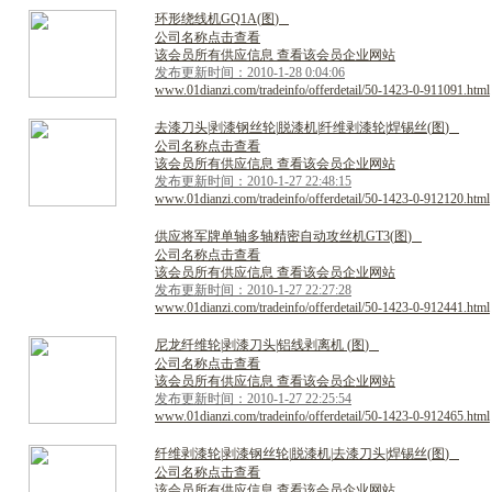
环
形
绕
线
机
G
Q
1
A
(
图
)
公司名称点击查看
该会员所有供应信息 查看该会员企业网站
发布更新时间：2010-1-28 0:04:06
www.01dianzi.com/tradeinfo/offerdetail/50-1423-0-911091.html
去
漆
刀
头
|
剥
漆
钢
丝
轮
|
脱
漆
机
|
纤
维
剥
漆
轮
|
焊
锡
丝
(
图
)
公司名称点击查看
该会员所有供应信息 查看该会员企业网站
发布更新时间：2010-1-27 22:48:15
www.01dianzi.com/tradeinfo/offerdetail/50-1423-0-912120.html
供
应
将
军
牌
单
轴
多
轴
精
密
自
动
攻
丝
机
G
T
3
(
图
)
公司名称点击查看
该会员所有供应信息 查看该会员企业网站
发布更新时间：2010-1-27 22:27:28
www.01dianzi.com/tradeinfo/offerdetail/50-1423-0-912441.html
尼
龙
纤
维
轮
|
剥
漆
刀
头
|
铝
线
剥
离
机
(
图
)
公司名称点击查看
该会员所有供应信息 查看该会员企业网站
发布更新时间：2010-1-27 22:25:54
www.01dianzi.com/tradeinfo/offerdetail/50-1423-0-912465.html
纤
维
剥
漆
轮
|
剥
漆
钢
丝
轮
|
脱
漆
机
|
去
漆
刀
头
|
焊
锡
丝
(
图
)
公司名称点击查看
该会员所有供应信息 查看该会员企业网站