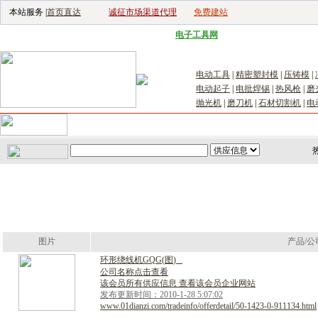
本站服务 |
首页直达
诚征市场渠道代理
免费建站
电子生产设备网
|
汽车电子电器网
|
电子工具网
|
电子仪器仪表网
|
工控自
电动工具
|
精密塑封模
|
压铸模
|
电动起子
|
电批焊锡
|
热风枪
|
磨
抛光机
|
磨刀机
|
石材切割机
|
电
首页
｜
供应
｜
求购
｜
公司库
｜
产品库
｜
新闻
｜
访谈
｜
技
图片
产品/公
环
形
绕
线
机
G
Q
G
(
图
)
公司名称点击查看
该会员所有供应信息 查看该会员企业网站
发布更新时间：2010-1-28 5:07:02
www.01dianzi.com/tradeinfo/offerdetail/50-1423-0-911134.html