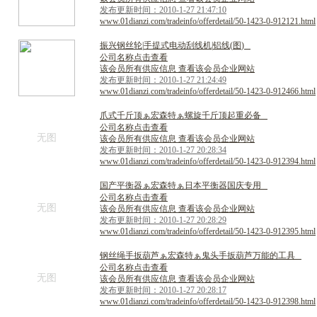
发布更新时间：2010-1-27 21:47:10
www.01dianzi.com/tradeinfo/offerdetail/50-1423-0-912121.html
振
兴
钢
丝
轮
|
手
提
式
电
动
刮
线
机
|
铝
线
(
图
)
公司名称点击查看
该会员所有供应信息 查看该会员企业网站
发布更新时间：2010-1-27 21:24:49
www.01dianzi.com/tradeinfo/offerdetail/50-1423-0-912466.html
爪
式
千
斤
顶
ぁ
宏
森
特
ぁ
螺
旋
千
斤
顶
起
重
必
备
公司名称点击查看
无图
该会员所有供应信息 查看该会员企业网站
发布更新时间：2010-1-27 20:28:34
www.01dianzi.com/tradeinfo/offerdetail/50-1423-0-912394.html
国
产
平
衡
器
ぁ
宏
森
特
ぁ
日
本
平
衡
器
国
庆
专
用
公司名称点击查看
无图
该会员所有供应信息 查看该会员企业网站
发布更新时间：2010-1-27 20:28:29
www.01dianzi.com/tradeinfo/offerdetail/50-1423-0-912395.html
钢
丝
绳
手
扳
葫
芦
ぁ
宏
森
特
ぁ
鬼
头
手
扳
葫
芦
万
能
的
工
具
公司名称点击查看
无图
该会员所有供应信息 查看该会员企业网站
发布更新时间：2010-1-27 20:28:17
www.01dianzi.com/tradeinfo/offerdetail/50-1423-0-912398.html