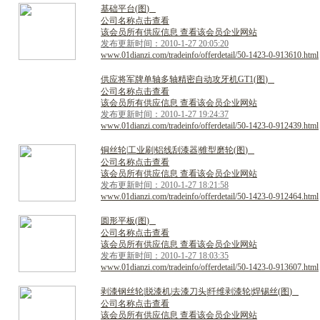
基
础
平
台
(
图
)
公司名称点击查看
该会员所有供应信息 查看该会员企业网站
发布更新时间：2010-1-27 20:05:20
www.01dianzi.com/tradeinfo/offerdetail/50-1423-0-913610.html
供
应
将
军
牌
单
轴
多
轴
精
密
自
动
攻
牙
机
G
T
1
(
图
)
公司名称点击查看
该会员所有供应信息 查看该会员企业网站
发布更新时间：2010-1-27 19:24:37
www.01dianzi.com/tradeinfo/offerdetail/50-1423-0-912439.html
铜
丝
轮
|
工
业
刷
|
铝
线
刮
漆
器
|
锥
型
磨
轮
(
图
)
公司名称点击查看
该会员所有供应信息 查看该会员企业网站
发布更新时间：2010-1-27 18:21:58
www.01dianzi.com/tradeinfo/offerdetail/50-1423-0-912464.html
圆
形
平
板
(
图
)
公司名称点击查看
该会员所有供应信息 查看该会员企业网站
发布更新时间：2010-1-27 18:03:35
www.01dianzi.com/tradeinfo/offerdetail/50-1423-0-913607.html
剥
漆
钢
丝
轮
|
脱
漆
机
|
去
漆
刀
头
|
纤
维
剥
漆
轮
|
焊
锡
丝
(
图
)
公司名称点击查看
该会员所有供应信息 查看该会员企业网站