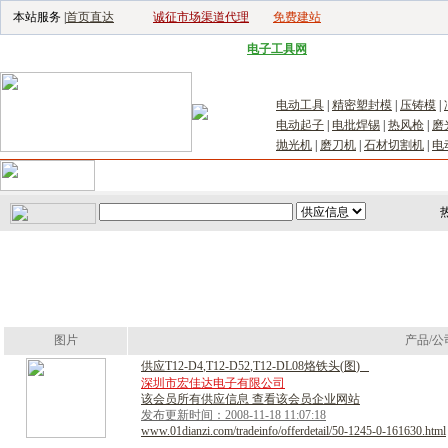
本站服务 |
首页直达
诚征市场渠道代理
免费建站
电子生产设备网
|
汽车电子电器网
|
电子工具网
|
电子仪器仪表网
|
工控自
电动工具
|
精密塑封模
|
压铸模
|
电动起子
|
电批焊锡
|
热风枪
|
磨
抛光机
|
磨刀机
|
石材切割机
|
电
首页
｜
供应
｜
求购
｜
公司库
｜
产品库
｜
新闻
｜
访谈
｜
技
图片
产品/公
供
应
T
1
2
-
D
4
,
T
1
2
-
D
5
2
,
T
1
2
-
D
L
0
8
烙
铁
头
(
图
)
深圳市宏佳达电子有限公司
该会员所有供应信息 查看该会员企业网站
发布更新时间：2008-11-18 11:07:18
www.01dianzi.com/tradeinfo/offerdetail/50-1245-0-161630.html