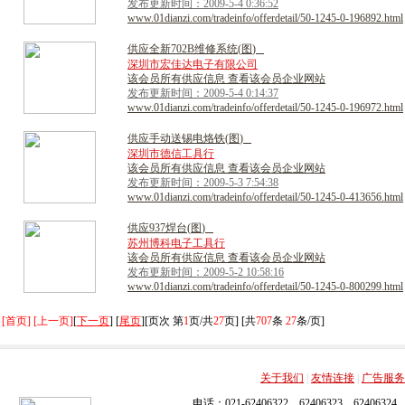
发布更新时间：2009-5-4 0:36:52
www.01dianzi.com/tradeinfo/offerdetail/50-1245-0-196892.html
供
应
全
新
7
0
2
B
维
修
系
统
(
图
)
深圳市宏佳达电子有限公司
该会员所有供应信息 查看该会员企业网站
发布更新时间：2009-5-4 0:14:37
www.01dianzi.com/tradeinfo/offerdetail/50-1245-0-196972.html
供
应
手
动
送
锡
电
烙
铁
(
图
)
深圳市德信工具行
该会员所有供应信息 查看该会员企业网站
发布更新时间：2009-5-3 7:54:38
www.01dianzi.com/tradeinfo/offerdetail/50-1245-0-413656.html
供
应
9
3
7
焊
台
(
图
)
苏州博科电子工具行
该会员所有供应信息 查看该会员企业网站
发布更新时间：2009-5-2 10:58:16
www.01dianzi.com/tradeinfo/offerdetail/50-1245-0-800299.html
[首页] [上一页]
[
下一页
] [
尾页
][页次 第
1
页/共
27
页] [共
707
条
27
条/页]
关于我们
|
友情连接
|
广告服务
电话：021-62406322，62406323，62406324