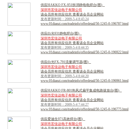
供
应
H
A
K
K
O
F
X
-
9
5
1
拆
消
静
电
电
焊
台
(
图
)
深圳市宏佳达电子有限公司
该会员所有供应信息 查看该会员企业网站
发布更新时间：2009-5-4 8:45:24
www.01dianzi.com/tradeinfo/offerdetail/50-1245-0-196787.html
供
应
白
光
9
3
1
静
电
焊
台
(
图
)
深圳市宏佳达电子有限公司
该会员所有供应信息 查看该会员企业网站
发布更新时间：2009-5-4 8:44:35
www.01dianzi.com/tradeinfo/offerdetail/50-1245-0-196922.html
供
应
白
光
F
X
-
7
9
1
流
量
调
节
器
(
图
)
深圳市宏佳达电子有限公司
该会员所有供应信息 查看该会员企业网站
发布更新时间：2009-5-4 8:44:20
www.01dianzi.com/tradeinfo/offerdetail/50-1245-0-196961.html
供
应
H
A
K
K
O
F
R
-
8
0
1
热
风
式
扁
平
集
成
电
路
拔
放
台
(
图
)
深圳市宏佳达电子有限公司
该会员所有供应信息 查看该会员企业网站
发布更新时间：2009-5-4 7:44:27
www.01dianzi.com/tradeinfo/offerdetail/50-1245-0-196775.html
供
应
爱
迪
生
9
7
1
高
效
焊
台
(
图
)
深圳市宏佳达电子有限公司
该会员所有供应信息 查看该会员企业网站