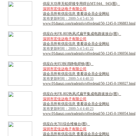
供
应
大
功
率
无
铅
焊
接
专
用
焊
台
M
T
-
9
4
4
、
9
4
5
(
图
)
深圳市宏佳达电子有限公司
该会员所有供应信息 查看该会员企业网站
发布更新时间：2009-5-4 5:41:56
www.01dianzi.com/tradeinfo/offerdetail/50-1245-0-196883.html
供
应
白
光
F
R
-
8
0
3
热
风
式
扁
平
集
成
电
路
拔
放
台
(
图
)
深圳市宏佳达电子有限公司
该会员所有供应信息 查看该会员企业网站
发布更新时间：2009-5-4 5:41:22
www.01dianzi.com/tradeinfo/offerdetail/50-1245-0-196956.html
供
应
白
光
9
5
3
拆
消
静
电
焊
铁
(
图
)
深圳市宏佳达电子有限公司
该会员所有供应信息 查看该会员企业网站
发布更新时间：2009-5-4 4:40:33
www.01dianzi.com/tradeinfo/offerdetail/50-1245-0-196927.html
供
应
白
光
F
R
-
8
0
2
热
风
式
扁
平
集
成
电
路
拔
放
台
(
图
)
深圳市宏佳达电子有限公司
该会员所有供应信息 查看该会员企业网站
发布更新时间：2009-5-4 4:40:23
www.01dianzi.com/tradeinfo/offerdetail/50-1245-0-196954.html
供
应
白
光
7
0
1
综
合
维
修
台
(
图
)
深圳市宏佳达电子有限公司
该会员所有供应信息 查看该会员企业网站