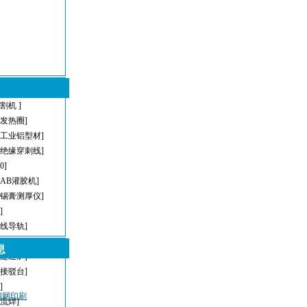
割机 ]
型发热圈]
[工业铝型材]
[绝缘穿刺线]
[0]
[AB灌胶机]
[锡膏测厚仪]
]
直线导轨]
[AOI]
息
[隧道炉]
[接驳台]
]
密钢网印刷
回流焊]