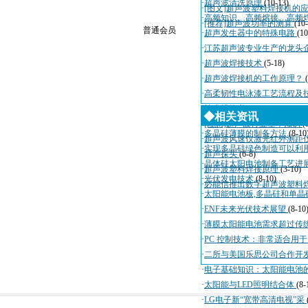
·
超声波清洗原理
(10-13)
·
[图文]超声波塑料焊接机的
·
高频知识、高频熔接、高频
·
[推荐]超声波功率的测算
(10
普通会员
·
超声发生器中的特殊电路
(10
·
江苏超声波专业生产的龙头
·
超声波焊接技术
(5-18)
·
超声波焊接机的工作原理？
·
高柔韧性电泳漆工艺流程及
·
技术规格书
(4-3)
◆相关资讯
·
[注意]超声波行业基本知识
(
·
多晶硅薄膜的制备方法
(8-10
·
超声波风速仪激光红外测距
·
实现多晶硅绿色制造可以利
·
超声探头
(6-8)
·
晶体硅太阳电池制备工艺进
·
超声波塑料焊接原理
(3-10)
·
光伏发电技术
(8-10)
·
必能信推出数字超声波塑料
·
太阳能电池板,多晶硅和单晶
·
ENF未来光伏技术展望
(8-10
·
薄膜太阳能电池需求超过传
·
PC 控制技术：非常适合用
·
二所与美国乐思公司合作开
·
电子基础知识：太阳能电池
·
太阳能与LED照明结合体
(8-
·
LG电子新“宽带高清电视”采
，
，
，
，