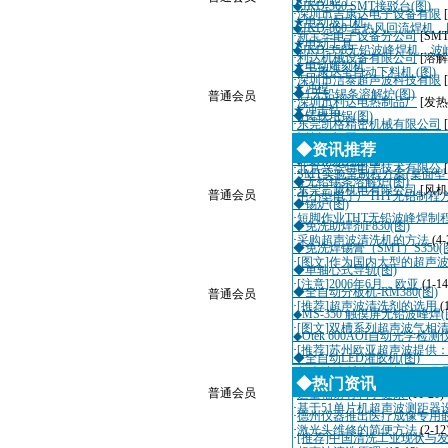
★电动起子
◆JKD-360 SMT接驳台(图)
·
深圳市吉康达电子设备有限
★电动坡口机
◆JKD-860 全热风回流焊机
·
新宝华电子设备分公司
[SM
★电动工具
◆JKD-350无铅波峰焊机，波
·
利达机械设备有限公司
[溶解
★电动雕刻机
◆吉康达全自动下料机 (图)
·
深圳市洁泰超声波科技有限
★冲模
◆1无铅锡条溶解炉(图)
普通会员
·
深圳市利达电热制品厂
[发热
★冲击钻
◆铸铁坩锅(图)
·
东莞凯格精密机械有限公司
◆抹机水(图)
·
深圳市迈瑞自动化设备有限
◆资讯推荐
◆喷水切割机(图)
·
北京兴华特电子技术有限公
·
SMT实验室制程方案(桌面
◆无铅锡条溶解炉(图)
·
东莞三越机电有限公司
[风机
普通会员
·
中小型电子厂THT无铅制程
◆锡炉(图)
·
短脚作业THT无铅波峰焊制
◆免洗助焊剂F830(图)
·
采购超声波清洗机的方法
(4-
◆免洗焊锡膏（SMT）S350(
·
[图文]作为国内大型的超声
◆单轴心式导轨(图)
·
[注意]2006年6月，欧亚
(1-14
◆全自动分板机-RM380(图)
普通会员
·
[推荐]超声波清洗剂的选用
(
◆MS-350 触摸屏无铅波峰焊(
·
[图文]双槽系列超声波气相
◆Otek 600AOI自动光学检测
·
[推荐]苏州欧亚超声波提供
◆全自动LED灌胶机(图)
·
超声波诊断仪国际招标10月
◆热门资讯
普通会员
·
适量辐射有利于健康
(11-20)
·
基于51单片机超声波测距器
·
德州仪器推出医疗成像专用
·
激光头维修的简便方法
(2-12
·
[推荐]中国清洗工业现状与