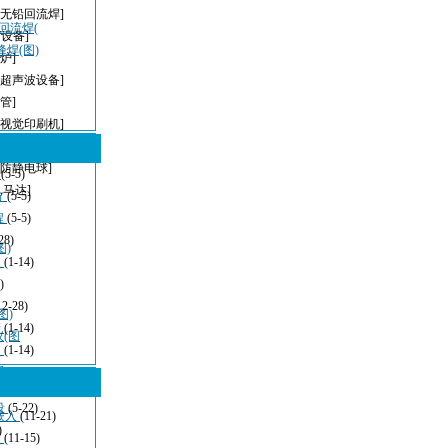
[无铅回流焊]
，回流焊(
T设备]
峰焊(图)
炉]
[超声波设备]
管]
[视觉印刷机]
[无铅波峰焊]
[防静电球]
型
(5-5)
,马达]
方
(5-5)
程
(5-5)
28)
图)
波
(1-14)
)
12-28)
图)
清
(1-14)
仪(图
：
(1-14)
看
(11-21)
设
(5-22)
嵌入
(11-21)
)
发
(11-15)