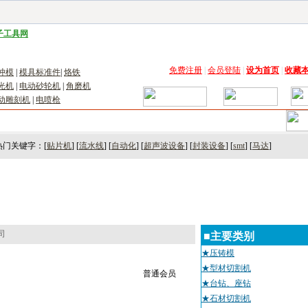
子工具网
|
电子仪器仪表网
|
工控自动化网
|
电子元器件网
|
电工电气网
|
电子材料网
|
太阳
免费注册
|
会员登陆
|
设为首页
|
收藏
冲模
|
模具标准件
|
烙铁
光机
|
电动砂轮机
|
角磨机
动雕刻机
|
电喷枪
术
｜
市场
｜
展会
｜人才
热门关键字：[
贴片机
] [
流水线
] [
自动化
] [
超声波设备
] [
封装设备
] [
smt
] [
马达
]
司
■主要类别
★压铸模
★型材切割机
普通会员
★台钻、座钻
★石材切割机