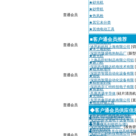
★砂光机
★砂带机
普通会员
★热风枪
★其它未分类
★其他电动工具
★抛光机
■客户通会员推荐
★木工修边机
普通会员
·
迪思科科技上海有限公司
[切
★木工雕刻机
·
深圳市隆盛电热制品厂
[新
★磨光机
·
上海晶田铝制品有限公司铝
★磨刀机
·
深圳市伟顺达机电技术有限
★模具标准件
·
深圳市智晨自动化设备有限
普通会员
★烙铁
·
深圳市智晨自动化设备有限
★精密塑封模
·
深圳市百汇特科技电子有限
★角磨机
·
高唐杰盛半导体
[硅片清洗机
★光饰机
·
东莞市鑫菲机电有限公司
[
★电批焊锡工具
普通会员
·
深圳市瑞天宇科技有限公司
★电喷枪
◆客户通会员供应信
·
深圳粤城工业设备有限公司
★电磨|电钻|电锤|电锯|电刨
◆JKD-968 锡膏搅拌机(图)
·
深圳市科美通电子设备有限
★电剪刀
◆吉康达系列接驳台(图)
·
深圳海荣电热制品厂
[发热管
★电动砂轮机
◆JKD-600AA 半自动高精
·
深圳千山利科技有限公司
[
普通会员