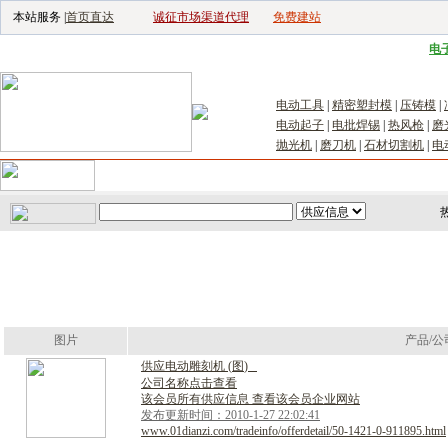
本站服务 |
首页直达
诚征市场渠道代理
免费建站
电子生产设备网
|
汽车电子电器网
|
电
电动工具
|
精密塑封模
|
压铸模
|
电动起子
|
电批焊锡
|
热风枪
|
磨
抛光机
|
磨刀机
|
石材切割机
|
电
首页
｜
供应
｜
求购
｜
公司库
｜
产品库
｜
新闻
｜
访谈
｜
技
图片
产品/公
供
应
电
动
雕
刻
机
(
图
)
公司名称点击查看
该会员所有供应信息 查看该会员企业网站
发布更新时间：2010-1-27 22:02:41
www.01dianzi.com/tradeinfo/offerdetail/50-1421-0-911895.html