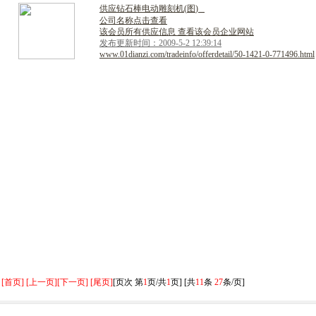
供
应
钻
石
棒
电
动
雕
刻
机
(
图
)
公司名称点击查看
该会员所有供应信息 查看该会员企业网站
发布更新时间：2009-5-2 12:39:14
www.01dianzi.com/tradeinfo/offerdetail/50-1421-0-771496.html
[首页] [上一页]
[下一页] [尾页]
[页次 第
1
页/共
1
页] [共
11
条
27
条/页]