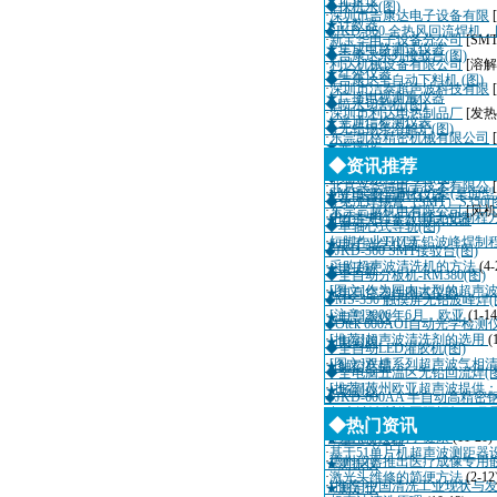
★记录仪
◆抹机水(图)
·
深圳市吉康达电子设备有限
★计数器
◆JKD-860 全热风回流焊机
·
新宝华电子设备分公司
[SM
★集成电路测试仪器
◆吉康达系列接驳台(图)
·
利达机械设备有限公司
[溶解
★红外仪器
◆吉康达全自动下料机 (图)
·
深圳市洁泰超声波科技有限
★广播电视测量仪器
◆喷水切割机(图)
·
深圳市利达电热制品厂
[发热
★光通信检测仪表
◆无铅锡条溶解炉(图)
·
东莞凯格精密机械有限公司
★光谱仪
◆锡炉(图)
·
深圳市迈瑞自动化设备有限
◆资讯推荐
★光度计
◆免洗助焊剂F830(图)
·
北京兴华特电子技术有限公
·
SMT实验室制程方案(桌面
★光电器件测试仪器
◆免洗焊锡膏（SMT）S350(
·
东莞三越机电有限公司
[风机
·
中小型电子厂THT无铅制程
★电子元件参数测试仪器
◆单轴心式导轨(图)
·
短脚作业THT无铅波峰焊制
★电子光学仪器
◆JKD-360 SMT接驳台(图)
·
采购超声波清洗机的方法
(4-
★电子称
◆全自动分板机-RM380(图)
·
[图文]作为国内大型的超声
★电真空器件测试仪器
◆MS-350 触摸屏无铅波峰焊(
·
[注意]2006年6月，欧亚
(1-14
★电导率仪
◆Otek 600AOI自动光学检测
·
[推荐]超声波清洗剂的选用
(
★电磁阀
◆全自动LED灌胶机(图)
·
[图文]双槽系列超声波气相
★触控产品
◆全电脑五温区无铅回流焊(图
·
[推荐]苏州欧亚超声波提供
★场强仪
◆JKD-600AA 半自动高精
·
超声波诊断仪国际招标10月
★场强干扰测试仪器
◆热门资讯
·
适量辐射有利于健康
(11-20)
★差压变送器
·
基于51单片机超声波测距器
·
德州仪器推出医疗成像专用
★测振仪
·
激光头维修的简便方法
(2-12
·
[推荐]中国清洗工业现状与
★测定仪