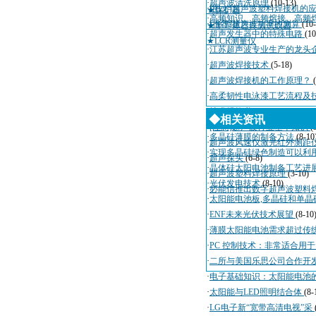
·
超声波清洗原理
(10-13)
·
[图文]超声波塑料焊接机的
★保护器
·
高频知识、高频熔接、高频
·
[推荐]超声波功率的测算
(10
★半导体器件测试仪器
·
超声发生器中的特殊电路
(10
★LCR测量仪
·
江苏超声波专业生产的龙头
·
超声波焊接技术
(5-18)
·
超声波焊接机的工作原理？
·
高柔韧性电泳漆工艺流程及
·
技术规格书
(4-3)
◆相关资讯
·
[注意]超声波行业基本知识
(
·
多晶硅薄膜的制备方法
(8-10
·
超声波风速仪激光红外测距
·
实现多晶硅绿色制造可以利
·
超声探头
(6-8)
·
晶体硅太阳电池制备工艺进
·
超声波塑料焊接原理
(3-10)
·
光伏发电技术
(8-10)
·
必能信推出数字超声波塑料
·
太阳能电池板,多晶硅和单晶
·
ENF未来光伏技术展望
(8-10
·
薄膜太阳能电池需求超过传
·
PC 控制技术：非常适合用
·
二所与美国乐思公司合作开
·
电子基础知识：太阳能电池
·
太阳能与LED照明结合体
(8-
·
LG电子新“宽带高清电视”采