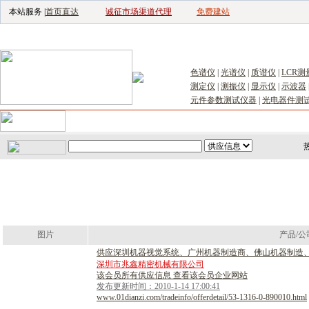
本站服务 |
首页直达
诚征市场渠道代理
免费建站
电子生产设备网
|
汽车电子电器网
|
电
色谱仪
|
光谱仪
|
质谱仪
|
LCR测
测定仪
|
测振仪
|
显示仪
|
示波器
元件参数测试仪器
|
光电器件测
首页
｜
供应
｜
求购
｜
公司库
｜
产品库
｜
新闻
｜
访谈
｜
技
图片
产品/公
供
应
深
圳
机
器
视
觉
系
统
、
广
州
机
器
制
造
商
、
佛
山
机
器
制
造
深圳市兆鑫精密机械有限公司
该会员所有供应信息 查看该会员企业网站
发布更新时间：2010-1-14 17:00:41
www.01dianzi.com/tradeinfo/offerdetail/53-1316-0-890010.html