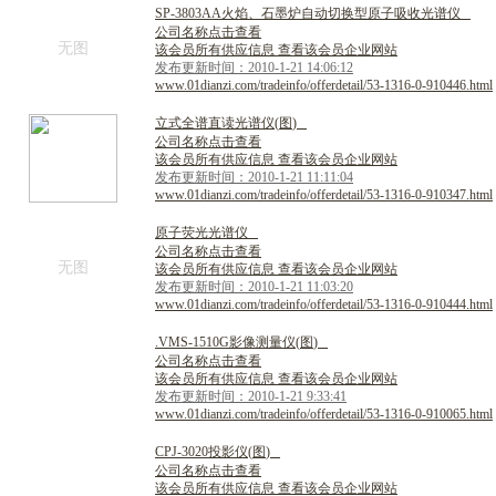
S
P
-
3
8
0
3
A
A
火
焰
、
石
墨
炉
自
动
切
换
型
原
子
吸
收
光
谱
仪
公司名称点击查看
无图
该会员所有供应信息 查看该会员企业网站
发布更新时间：2010-1-21 14:06:12
www.01dianzi.com/tradeinfo/offerdetail/53-1316-0-910446.html
立
式
全
谱
直
读
光
谱
仪
(
图
)
公司名称点击查看
该会员所有供应信息 查看该会员企业网站
发布更新时间：2010-1-21 11:11:04
www.01dianzi.com/tradeinfo/offerdetail/53-1316-0-910347.html
原
子
荧
光
光
谱
仪
公司名称点击查看
无图
该会员所有供应信息 查看该会员企业网站
发布更新时间：2010-1-21 11:03:20
www.01dianzi.com/tradeinfo/offerdetail/53-1316-0-910444.html
.
V
M
S
-
1
5
1
0
G
影
像
测
量
仪
(
图
)
公司名称点击查看
该会员所有供应信息 查看该会员企业网站
发布更新时间：2010-1-21 9:33:41
www.01dianzi.com/tradeinfo/offerdetail/53-1316-0-910065.html
C
P
J
-
3
0
2
0
投
影
仪
(
图
)
公司名称点击查看
该会员所有供应信息 查看该会员企业网站