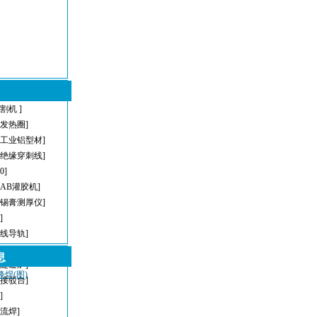
割机 ]
型发热圈]
[工业铝型材]
[绝缘穿刺线]
[0]
[AB灌胶机]
[锡膏测厚仪]
]
直线导轨]
[AOI]
息
[隧道炉]
峰焊(图)
[接驳台]
]
回流焊]