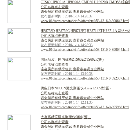
C
T
S
6
0
,
H
P
8
9
2
1
A
,
H
P
8
9
2
0
A
,
C
M
D
6
0
,
H
P
8
9
2
0
B
,
C
M
D
5
5
综
合
公司名称点击查看
该会员所有供应信息 查看该会员企业网站
发布更新时间：2010-1-14 14:28:37
www.01dianzi.com/tradeinfo/offerdetail/53-1316-0-890642.html
H
P
8
7
5
3
D
,
H
P
8
7
5
2
C
,
H
P
8
7
1
2
E
T
,
H
P
8
7
1
4
E
T
,
H
P
8
7
1
1
A
网
络
分
公司名称点击查看
该会员所有供应信息 查看该会员企业网站
发布更新时间：2010-1-14 14:28:33
www.01dianzi.com/tradeinfo/offerdetail/53-1316-0-890644.html
国
际
品
质
、
国
内
价
格
Z
T
S
6
0
2
/
Z
T
S
6
0
2
R
(
图
)
公司名称点击查看
该会员所有供应信息 查看该会员企业网站
发布更新时间：2010-1-14 13:10:38
www.01dianzi.com/tradeinfo/offerdetail/53-1316-0-892337.html
供
应
日
本
N
I
K
O
N
激
光
测
距
仪
-
L
a
s
e
r
1
2
0
0
S
型
(
图
)
公司名称点击查看
该会员所有供应信息 查看该会员企业网站
发布更新时间：2010-1-14 12:11:35
www.01dianzi.com/tradeinfo/offerdetail/53-1316-0-895968.html
大
有
高
精
度
激
光
测
距
仪
9
8
0
1
(
图
)
公司名称点击查看
该会员所有供应信息 查看该会员企业网站