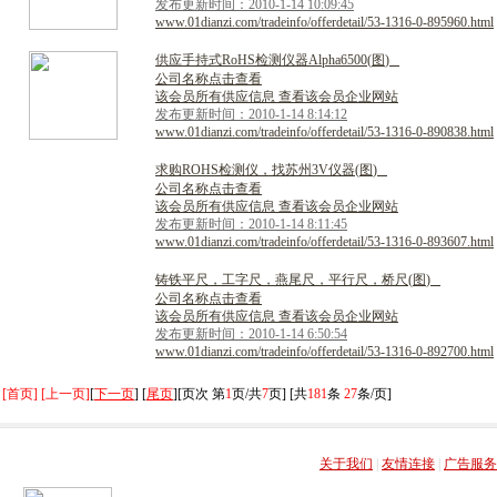
发布更新时间：2010-1-14 10:09:45
www.01dianzi.com/tradeinfo/offerdetail/53-1316-0-895960.html
供
应
手
持
式
R
o
H
S
检
测
仪
器
A
l
p
h
a
6
5
0
0
(
图
)
公司名称点击查看
该会员所有供应信息 查看该会员企业网站
发布更新时间：2010-1-14 8:14:12
www.01dianzi.com/tradeinfo/offerdetail/53-1316-0-890838.html
求
购
R
O
H
S
检
测
仪
，
找
苏
州
3
V
仪
器
(
图
)
公司名称点击查看
该会员所有供应信息 查看该会员企业网站
发布更新时间：2010-1-14 8:11:45
www.01dianzi.com/tradeinfo/offerdetail/53-1316-0-893607.html
铸
铁
平
尺
，
工
字
尺
，
燕
尾
尺
，
平
行
尺
，
桥
尺
(
图
)
公司名称点击查看
该会员所有供应信息 查看该会员企业网站
发布更新时间：2010-1-14 6:50:54
www.01dianzi.com/tradeinfo/offerdetail/53-1316-0-892700.html
[首页] [上一页]
[
下一页
] [
尾页
][页次 第
1
页/共
7
页] [共
181
条
27
条/页]
关于我们
|
友情连接
|
广告服务