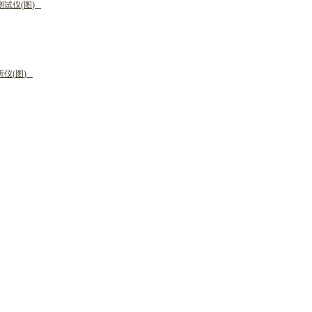
测
试
仪
(
图
)
析
仪
(
图
)