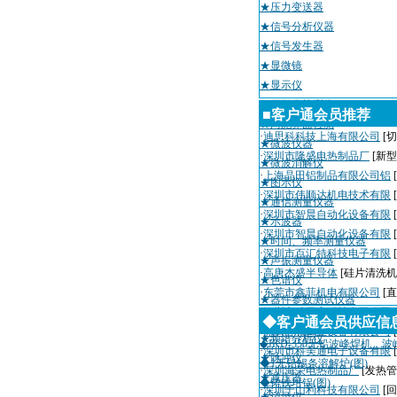
★压力变送器
★信号分析仪器
★信号发生器
★显微镜
★显示仪
★无损伤检测仪
■客户通会员推荐
★污泥界面检测
·
迪思科科技上海有限公司
[切
★微波仪器
·
深圳市隆盛电热制品厂
[新
★微波消解仪
·
上海晶田铝制品有限公司铝
★图示仪
·
深圳市伟顺达机电技术有限
★通信测量仪器
·
深圳市智晨自动化设备有限
★示波器
·
深圳市智晨自动化设备有限
★时间、频率测量仪器
·
深圳市百汇特科技电子有限
★声振测量仪器
·
高唐杰盛半导体
[硅片清洗机
★色谱仪
·
东莞市鑫菲机电有限公司
[
★器件参数测试仪器
·
深圳市瑞天宇科技有限公司
★其他未分类
◆客户通会员供应信
·
深圳粤城工业设备有限公司
★频谱分析仪
◆JKD-350无铅波峰焊机，波
·
深圳市科美通电子设备有限
★脉冲仪
◆1无铅锡条溶解炉(图)
·
深圳海荣电热制品厂
[发热管
★减压器
◆铸铁坩锅(图)
·
深圳千山利科技有限公司
[