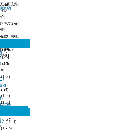
[无铅回流焊]
，回流焊(
T设备]
炉]
[超声波设备]
管]
[视觉印刷机]
[无铅波峰焊]
[防静电球]
型
(5-5)
图)
,马达]
方
(5-5)
程
(5-5)
28)
波
(1-14)
图)
)
仪(图
12-28)
清
(1-14)
)
：
(1-14)
密钢网印刷
看
(11-21)
设
(5-22)
嵌入
(11-21)
)
发
(11-15)