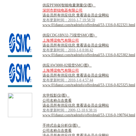
供
应
P
F
9
8
0
0
智
能
电
量
测
量
仪
(
图
)
深圳市群锐电器有限公司
该会员所有供应信息 查看该会员企业网站
发布更新时间：2010-1-7 19:58:59
www.01dianzi.com/tradeinfo/offerdetail/53-1316-0-822321.html
供
应
C
D
G
1
B
N
3
2
-
7
5
现
货
S
M
C
(
图
)
上海博谊电气有限公司
该会员所有供应信息 查看该会员企业网站
发布更新时间：2010-1-6 8:06:42
www.01dianzi.com/tradeinfo/offerdetail/53-1316-0-825302.html
供
应
A
W
3
0
0
0
-
0
2
现
货
S
M
C
(
图
)
上海博谊电气有限公司
该会员所有供应信息 查看该会员企业网站
发布更新时间：2010-1-6 4:57:44
www.01dianzi.com/tradeinfo/offerdetail/53-1316-0-825325.html
光
学
投
影
仪
(
图
)
公司名称点击查看
该会员所有供应信息 查看该会员企业网站
发布更新时间：2009-12-18 6:38:16
www.01dianzi.com/tradeinfo/offerdetail/53-1316-0-190764.html
手
持
式
合
金
分
析
仪
(
图
)
公司名称点击查看
该会员所有供应信息 查看该会员企业网站