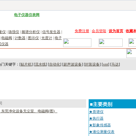
子工具网
|
电子仪器仪表网
|
工控自动化网
|
电子元器件网
|
电工电气网
|
电子材料网
|
太阳
免费注册
|
会员登陆
|
设为首页
|
收藏
量仪
|
场强仪
|
频谱分析仪
|
信号发生器
|
|
电磁阀
|
计数器
|
图示仪
|
光度计
|
电子
试仪器
术
｜
市场
｜
展会
｜人才
热门关键字：[
贴片机
] [
流水线
] [
自动化
] [
超声波设备
] [
封装设备
] [
smt
] [
马达
]
司
■主要类别
、
东
莞
净
化
设
备
无
尘
室
、
电
磁
阀
(
图
)
★质谱仪
★执行器
★影象传感器
★液位测量仪表