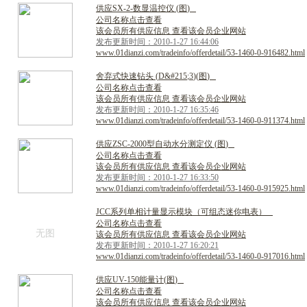
供
应
S
X
-
2
-
数
显
温
控
仪
(
图
)
公司名称点击查看
该会员所有供应信息 查看该会员企业网站
发布更新时间：2010-1-27 16:44:06
www.01dianzi.com/tradeinfo/offerdetail/53-1460-0-916482.html
舍
弃
式
快
速
钻
头
(
D
&
#
2
1
5
;
3
)
(
图
)
公司名称点击查看
该会员所有供应信息 查看该会员企业网站
发布更新时间：2010-1-27 16:35:46
www.01dianzi.com/tradeinfo/offerdetail/53-1460-0-911374.html
供
应
Z
S
C
-
2
0
0
0
型
自
动
水
分
测
定
仪
(
图
)
公司名称点击查看
该会员所有供应信息 查看该会员企业网站
发布更新时间：2010-1-27 16:33:50
www.01dianzi.com/tradeinfo/offerdetail/53-1460-0-915925.html
J
C
C
系
列
单
相
计
量
显
示
模
块
（
可
组
态
迷
你
电
表
）
公司名称点击查看
无图
该会员所有供应信息 查看该会员企业网站
发布更新时间：2010-1-27 16:20:21
www.01dianzi.com/tradeinfo/offerdetail/53-1460-0-917016.html
供
应
U
V
-
1
5
0
能
量
计
(
图
)
公司名称点击查看
该会员所有供应信息 查看该会员企业网站