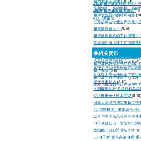
·
超声波清洗原理
(10-13)
·
[图文]超声波塑料焊接机的
★保护器
·
高频知识、高频熔接、高频
·
[推荐]超声波功率的测算
(10
★半导体器件测试仪器
·
超声发生器中的特殊电路
(10
★LCR测量仪
·
江苏超声波专业生产的龙头
·
超声波焊接技术
(5-18)
·
超声波焊接机的工作原理？
·
高柔韧性电泳漆工艺流程及
·
技术规格书
(4-3)
◆相关资讯
·
[注意]超声波行业基本知识
(
·
多晶硅薄膜的制备方法
(8-10
·
超声波风速仪激光红外测距
·
实现多晶硅绿色制造可以利
·
超声探头
(6-8)
·
晶体硅太阳电池制备工艺进
·
超声波塑料焊接原理
(3-10)
·
光伏发电技术
(8-10)
·
必能信推出数字超声波塑料
·
太阳能电池板,多晶硅和单晶
·
ENF未来光伏技术展望
(8-10
·
薄膜太阳能电池需求超过传
·
PC 控制技术：非常适合用
·
二所与美国乐思公司合作开
·
电子基础知识：太阳能电池
·
太阳能与LED照明结合体
(8-
·
LG电子新“宽带高清电视”采