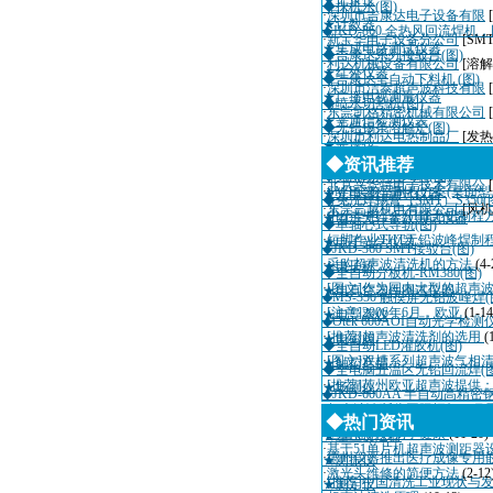
★记录仪
◆抹机水(图)
·
深圳市吉康达电子设备有限
★计数器
◆JKD-860 全热风回流焊机
·
新宝华电子设备分公司
[SM
★集成电路测试仪器
◆吉康达系列接驳台(图)
·
利达机械设备有限公司
[溶解
★红外仪器
◆吉康达全自动下料机 (图)
·
深圳市洁泰超声波科技有限
★广播电视测量仪器
◆喷水切割机(图)
·
东莞凯格精密机械有限公司
★光通信检测仪表
◆无铅锡条溶解炉(图)
·
深圳市利达电热制品厂
[发热
★光谱仪
◆锡炉(图)
·
深圳市迈瑞自动化设备有限
◆资讯推荐
★光度计
◆免洗助焊剂F830(图)
·
北京兴华特电子技术有限公
·
SMT实验室制程方案(桌面
★光电器件测试仪器
◆免洗焊锡膏（SMT）S350(
·
东莞三越机电有限公司
[风机
·
中小型电子厂THT无铅制程
★电子元件参数测试仪器
◆单轴心式导轨(图)
·
短脚作业THT无铅波峰焊制
★电子光学仪器
◆JKD-360 SMT接驳台(图)
·
采购超声波清洗机的方法
(4-
★电子称
◆全自动分板机-RM380(图)
·
[图文]作为国内大型的超声
★电真空器件测试仪器
◆MS-350 触摸屏无铅波峰焊(
·
[注意]2006年6月，欧亚
(1-14
★电导率仪
◆Otek 600AOI自动光学检测
·
[推荐]超声波清洗剂的选用
(
★电磁阀
◆全自动LED灌胶机(图)
·
[图文]双槽系列超声波气相
★触控产品
◆全电脑五温区无铅回流焊(图
·
[推荐]苏州欧亚超声波提供
★场强仪
◆JKD-600AA 半自动高精
·
超声波诊断仪国际招标10月
★场强干扰测试仪器
◆热门资讯
·
适量辐射有利于健康
(11-20)
★差压变送器
·
基于51单片机超声波测距器
·
德州仪器推出医疗成像专用
★测振仪
·
激光头维修的简便方法
(2-12
·
[推荐]中国清洗工业现状与
★测定仪