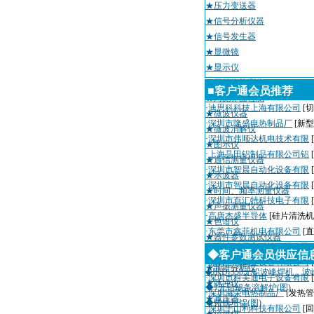
★压力变送器
★信号分析仪器
★信号发生器
★显微镜
★显示仪
★无损伤检测仪
■客户通会员推荐
★污泥界面检测
·
迪思科科技上海有限公司
[切
★微波仪器
·
深圳市隆盛电热制品厂
[新
★微波消解仪
·
深圳市伟顺达机电技术有限
★图示仪
·
上海晶田铝制品有限公司铝
★通信测量仪器
·
深圳市智晨自动化设备有限
★示波器
·
深圳市智晨自动化设备有限
★时间、频率测量仪器
·
深圳市百汇特科技电子有限
★声振测量仪器
·
高唐杰盛半导体
[硅片清洗机
★色谱仪
·
东莞市鑫菲机电有限公司
[
★器件参数测试仪器
·
深圳市瑞天宇科技有限公司
★其他未分类
◆客户通会员供应信
·
深圳粤城工业设备有限公司
★频谱分析仪
◆JKD-350无铅波峰焊机，波
·
深圳市科美通电子设备有限
★脉冲仪
◆1无铅锡条溶解炉(图)
·
深圳海荣电热制品厂
[发热管
★减压器
◆铸铁坩锅(图)
·
深圳千山利科技有限公司
[