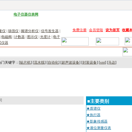
子工具网
|
电子仪器仪表网
|
工控自动化网
|
电子元器件网
|
电工电气网
|
电子材料网
|
太阳
免费注册
|
会员登陆
|
设为首页
|
收藏
量仪
|
场强仪
|
频谱分析仪
|
信号发生器
|
|
电磁阀
|
计数器
|
图示仪
|
光度计
|
电子
试仪器
术
｜
市场
｜
展会
｜人才
热门关键字：[
贴片机
] [
流水线
] [
自动化
] [
超声波设备
] [
封装设备
] [
smt
] [
马达
]
司
■主要类别
★质谱仪
★执行器
★影象传感器
★液位测量仪表