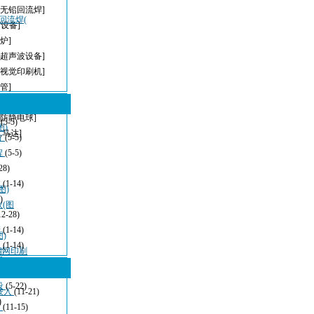
[无铅回流焊]
，回流焊(
T设备]
炉]
[超声波设备]
[视觉印刷机]
管]
[无铅波峰焊]
[防静电球]
型
(5-5)
图)
,马达]
方
(5-5)
程
(5-5)
28)
波
(1-14)
图)
)
仪(图
12-28)
清
(1-14)
)
：
(1-14)
密钢网印刷
看
(11-21)
设
(5-22)
嵌入
(11-21)
)
发
(11-15)