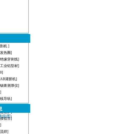
割机 ]
型发热圈]
[绝缘穿刺线]
[工业铝型材]
[0]
[AB灌胶机]
[锡膏测厚仪]
]
直线导轨]
[AOI]
息
[隧道炉]
峰焊(图)
[接驳台]
]
回流焊]