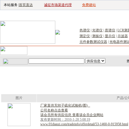
本站服务 |
首页直达
诚征市场渠道代理
免费建站
电子生产设备网
|
汽车电子电器网
|
电
色谱仪
|
光谱仪
|
质谱仪
|
LCR测
测定仪
|
测振仪
|
显示仪
|
示波器
元件参数测试仪器
|
光电器件测
首页
｜
供应
｜
求购
｜
公司库
｜
产品库
｜
新闻
｜
访谈
｜
技
图片
产品/公
厂
家
直
供
无
转
子
硫
化
试
验
机
(
图
)
公司名称点击查看
该会员所有供应信息 查看该会员企业网站
发布更新时间：2010-1-28 5:08:19
www.01dianzi.com/tradeinfo/offerdetail/53-1460-0-915958.html