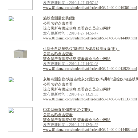
发布更新时间：2010-1-27 15:57:45
www.01dianzi.com/tradeinfo/offerdetail/53-1460-0-916361.html
施
胶
度
测
量
套
装
(
图
)
公司名称点击查看
该会员所有供应信息 查看该会员企业网站
发布更新时间：2010-1-27 14:56:47
www.01dianzi.com/tradeinfo/offerdetail/53-1460-0-914490.html
供
应
全
自
动
量
热
仪
/
华
维
科
力
煤
炭
检
测
设
备
(
图
)
公司名称点击查看
该会员所有供应信息 查看该会员企业网站
发布更新时间：2010-1-27 14:32:08
www.01dianzi.com/tradeinfo/offerdetail/53-1460-0-915920.html
灰
熔
点
测
定
仪
/
快
速
连
续
灰
分
测
定
仪
/
马
弗
炉
/
温
控
仪
/
电
热
鼓
公司名称点击查看
该会员所有供应信息 查看该会员企业网站
发布更新时间：2010-1-27 13:21:33
www.01dianzi.com/tradeinfo/offerdetail/53-1460-0-915133.html
C
Z
D
型
垂
直
度
偏
差
测
定
仪
(
图
)
公司名称点击查看
该会员所有供应信息 查看该会员企业网站
发布更新时间：2010-1-27 12:54:52
www.01dianzi.com/tradeinfo/offerdetail/53-1460-0-914488.html