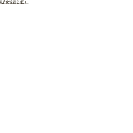
煤
质
化
验
设
备
(
图
)