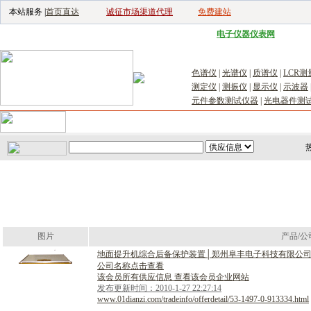
本站服务 |
首页直达
诚征市场渠道代理
免费建站
电子生产设备网
|
汽车电子电器网
|
电子工具网
|
电子仪器仪表网
|
工控自
色谱仪
|
光谱仪
|
质谱仪
|
LCR测
测定仪
|
测振仪
|
显示仪
|
示波器
元件参数测试仪器
|
光电器件测
首页
｜
供应
｜
求购
｜
公司库
｜
产品库
｜
新闻
｜
访谈
｜
技
图片
产品/公
地
面
提
升
机
综
合
后
备
保
护
装
置
│
郑
州
阜
丰
电
子
科
技
有
限
公
公司名称点击查看
该会员所有供应信息 查看该会员企业网站
发布更新时间：2010-1-27 22:27:14
www.01dianzi.com/tradeinfo/offerdetail/53-1497-0-913334.html