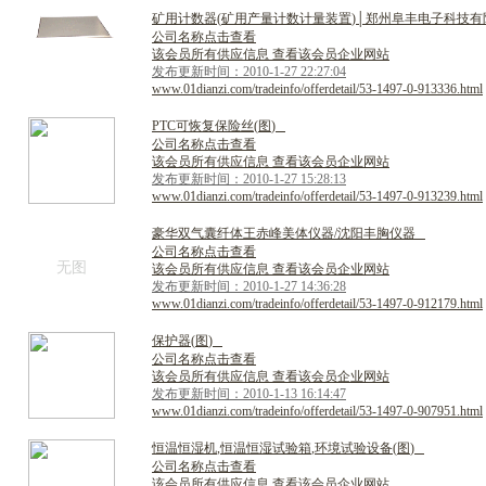
矿
用
计
数
器
(
矿
用
产
量
计
数
计
量
装
置
)
│
郑
州
阜
丰
电
子
科
技
有
公司名称点击查看
该会员所有供应信息 查看该会员企业网站
发布更新时间：2010-1-27 22:27:04
www.01dianzi.com/tradeinfo/offerdetail/53-1497-0-913336.html
P
T
C
可
恢
复
保
险
丝
(
图
)
公司名称点击查看
该会员所有供应信息 查看该会员企业网站
发布更新时间：2010-1-27 15:28:13
www.01dianzi.com/tradeinfo/offerdetail/53-1497-0-913239.html
豪
华
双
气
囊
纤
体
王
赤
峰
美
体
仪
器
/
沈
阳
丰
胸
仪
器
公司名称点击查看
无图
该会员所有供应信息 查看该会员企业网站
发布更新时间：2010-1-27 14:36:28
www.01dianzi.com/tradeinfo/offerdetail/53-1497-0-912179.html
保
护
器
(
图
)
公司名称点击查看
该会员所有供应信息 查看该会员企业网站
发布更新时间：2010-1-13 16:14:47
www.01dianzi.com/tradeinfo/offerdetail/53-1497-0-907951.html
恒
温
恒
湿
机
,
恒
温
恒
湿
试
验
箱
,
环
境
试
验
设
备
(
图
)
公司名称点击查看
该会员所有供应信息 查看该会员企业网站