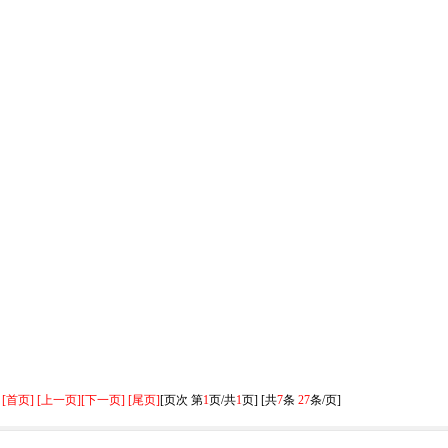
[首页] [上一页]
[下一页] [尾页]
[页次 第
1
页/共
1
页] [共
7
条
27
条/页]