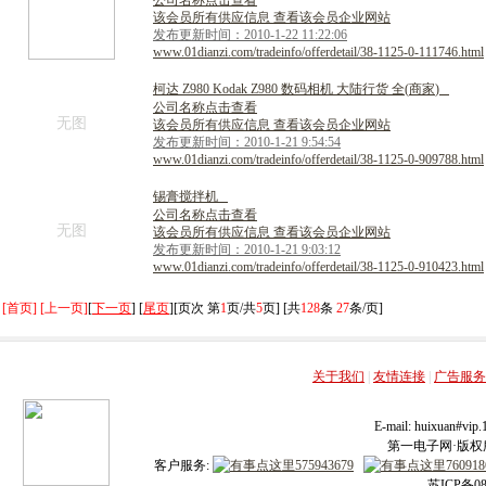
公司名称点击查看
该会员所有供应信息 查看该会员企业网站
发布更新时间：2010-1-22 11:22:06
www.01dianzi.com/tradeinfo/offerdetail/38-1125-0-111746.html
柯
达
Z
9
8
0
K
o
d
a
k
Z
9
8
0
数
码
相
机
大
陆
行
货
全
(
商
家
)
公司名称点击查看
无图
该会员所有供应信息 查看该会员企业网站
发布更新时间：2010-1-21 9:54:54
www.01dianzi.com/tradeinfo/offerdetail/38-1125-0-909788.html
锡
膏
搅
拌
机
公司名称点击查看
无图
该会员所有供应信息 查看该会员企业网站
发布更新时间：2010-1-21 9:03:12
www.01dianzi.com/tradeinfo/offerdetail/38-1125-0-910423.html
[首页] [上一页]
[
下一页
] [
尾页
][页次 第
1
页/共
5
页] [共
128
条
27
条/页]
关于我们
|
友情连接
|
广告服务
E-mail: huixuan#v
第一电子网·版权所有
客户服务:
苏ICP备08