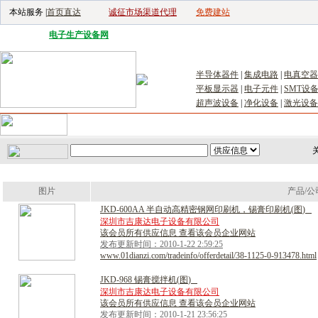
本站服务 |
首页直达
诚征市场渠道代理
免费建站
电子生产设备网
|
汽车电子电器网
|
电子工具网
|
电子仪器仪表网
|
工控自
半导体器件
|
集成电路
|
电真空器
平板显示器
|
电子元件
|
SMT设
超声波设备
|
净化设备
|
激光设备
首页
｜
供应
｜
求购
｜
公司库
｜
产品库
｜
新闻
｜
访谈
｜
技
关
图片
产品/公
J
K
D
-
6
0
0
A
A
半
自
动
高
精
密
钢
网
印
刷
机
，
锡
膏
印
刷
机
(
图
)
深圳市吉康达电子设备有限公司
该会员所有供应信息 查看该会员企业网站
发布更新时间：2010-1-22 2:59:25
www.01dianzi.com/tradeinfo/offerdetail/38-1125-0-913478.html
J
K
D
-
9
6
8
锡
膏
搅
拌
机
(
图
)
深圳市吉康达电子设备有限公司
该会员所有供应信息 查看该会员企业网站
发布更新时间：2010-1-21 23:56:25