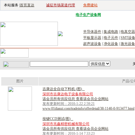
本站服务 |
首页直达
诚征市场渠道代理
免费建站
电子生产设备网
|
汽车电子电器网
|
电
半导体器件
|
集成电路
|
电真空器
平板显示器
|
电子元件
|
SMT设
超声波设备
|
净化设备
|
激光设备
首页
｜
供应
｜
求购
｜
公司库
｜
产品库
｜
新闻
｜
访谈
｜
技
关
图片
产品/公
吉
康
达
全
自
动
下
料
机
(
图
)
深圳市吉康达电子设备有限公司
该会员所有供应信息 查看该会员企业网站
发布更新时间：2010-1-22 2:59:21
www.01dianzi.com/tradeinfo/offerdetail/38-1140-0-913477.html
按
键
C
C
D
测
试
(
图
)
深圳市兆鑫精密机械有限公司
该会员所有供应信息 查看该会员企业网站
发布更新时间：2010-1-14 7:33:23