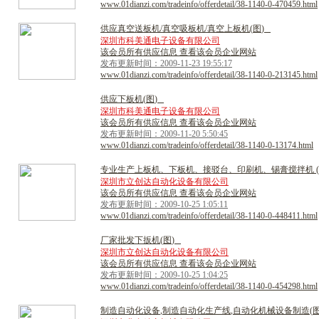
www.01dianzi.com/tradeinfo/offerdetail/38-1140-0-470459.html
供
应
真
空
送
板
机
/
真
空
吸
板
机
/
真
空
上
板
机
(
图
)
深圳市科美通电子设备有限公司
该会员所有供应信息 查看该会员企业网站
发布更新时间：2009-11-23 19:55:17
www.01dianzi.com/tradeinfo/offerdetail/38-1140-0-213145.html
供
应
下
板
机
(
图
)
深圳市科美通电子设备有限公司
该会员所有供应信息 查看该会员企业网站
发布更新时间：2009-11-20 5:50:45
www.01dianzi.com/tradeinfo/offerdetail/38-1140-0-13174.html
专
业
生
产
上
板
机
、
下
板
机
、
接
驳
台
、
印
刷
机
、
锡
膏
搅
拌
机
(
深圳市立创达自动化设备有限公司
该会员所有供应信息 查看该会员企业网站
发布更新时间：2009-10-25 1:05:11
www.01dianzi.com/tradeinfo/offerdetail/38-1140-0-448411.html
厂
家
批
发
下
扳
机
(
图
)
深圳市立创达自动化设备有限公司
该会员所有供应信息 查看该会员企业网站
发布更新时间：2009-10-25 1:04:25
www.01dianzi.com/tradeinfo/offerdetail/38-1140-0-454298.html
制
造
自
动
化
设
备
,
制
造
自
动
化
生
产
线
,
自
动
化
机
械
设
备
制
造
(