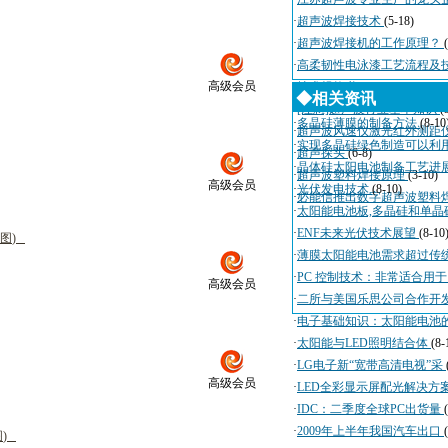
·
超声波焊接技术
(5-18)
·
超声波焊接机的工作原理？
·
高柔韧性电泳漆工艺流程及
高级会员
·
技术规格书
(4-3)
◆相关资讯
·
[注意]超声波行业基本知识
(
·
多晶硅薄膜的制备方法
(8-10
·
超声波风速仪激光红外测距
·
实现多晶硅绿色制造可以利
·
超声探头
(6-8)
·
晶体硅太阳电池制备工艺进
·
超声波塑料焊接原理
(3-10)
高级会员
·
光伏发电技术
(8-10)
·
必能信推出数字超声波塑料
·
太阳能电池板,多晶硅和单晶
·
ENF未来光伏技术展望
(8-10
图
)
·
薄膜太阳能电池需求超过传
·
PC 控制技术：非常适合用
高级会员
·
二所与美国乐思公司合作开
·
电子基础知识：太阳能电池
·
太阳能与LED照明结合体
(8-
·
LG电子新“宽带高清电视”采
高级会员
·
LED全彩显示屏配光解决方
·
IDC：二季度全球PC出货量
·
2009年上半年我国汽车出口
图
)