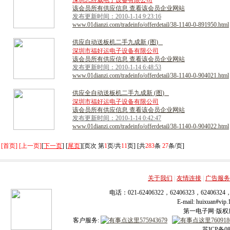
深圳志胜威电子设备有限公司
该会员所有供应信息 查看该会员企业网站
发布更新时间：2010-1-14 9:23:16
www.01dianzi.com/tradeinfo/offerdetail/38-1140-0-891950.html
供
应
自
动
送
板
机
二
手
九
成
新
(
图
)
深圳市福好运电子设备有限公司
该会员所有供应信息 查看该会员企业网站
发布更新时间：2010-1-14 6:48:53
www.01dianzi.com/tradeinfo/offerdetail/38-1140-0-904021.html
供
应
全
自
动
送
板
机
二
手
九
成
新
(
图
)
深圳市福好运电子设备有限公司
该会员所有供应信息 查看该会员企业网站
发布更新时间：2010-1-14 0:42:47
www.01dianzi.com/tradeinfo/offerdetail/38-1140-0-904022.html
[首页] [上一页]
[
下一页
] [
尾页
][页次 第
1
页/共
11
页] [共
283
条
27
条/页]
关于我们
|
友情连接
|
广告服务
电话：021-62406322，62406323，62406324
E-mail: huixuan#v
第一电子网·版权所有
客户服务:
苏ICP备08