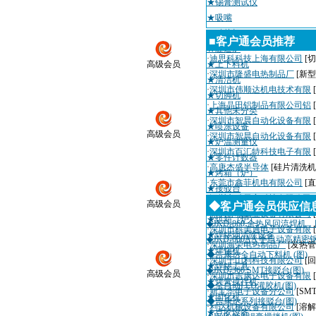
★锡膏测试仪
★吸嘴
★贴片机
■客户通会员推荐
★隧道炉
·
迪思科科技上海有限公司
[切
高级会员
★上下料机
·
深圳市隆盛电热制品厂
[新
★清洁机
·
深圳市伟顺达机电技术有限
★切脚机
·
上海晶田铝制品有限公司铝
★其他未分类
·
深圳市智晨自动化设备有限
★喷涂设备
高级会员
·
深圳市智晨自动化设备有限
★炉温测量仪
·
深圳市百汇特科技电子有限
★零件计数器
·
高唐杰盛半导体
[硅片清洗机
★烤箱（炉）
·
东莞市鑫菲机电有限公司
[
★接驳台
·
深圳市瑞天宇科技有限公司
高级会员
★回流焊机
◆客户通会员供应信
·
深圳粤城工业设备有限公司
★烘箱（炉）
◆JKD-860 全热风回流焊机
·
深圳市科美通电子设备有限
★焊锡烟清除设备
◆JKD-600AA 半自动高精
·
深圳海荣电热制品厂
[发热管
★焊锡机
◆吉康达全自动下料机 (图)
·
深圳千山利科技有限公司
[
★焊锡工具
◆JKD-360 SMT接驳台(图)
高级会员
·
深圳市吉康达电子设备有限
★焊膏搅拌机
◆全自动LED灌胶机(图)
·
新宝华电子设备分公司
[SM
★固化机
◆吉康达系列接驳台(图)
·
利达机械设备有限公司
[溶解
★点胶设备