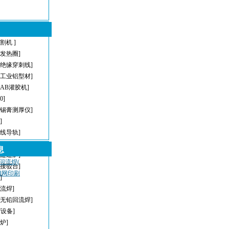
割机 ]
型发热圈]
[绝缘穿刺线]
[工业铝型材]
[AB灌胶机]
[0]
[锡膏测厚仪]
]
直线导轨]
[AOI]
息
[隧道炉]
，回流焊(
[接驳台]
密钢网印刷
]
回流焊]
[无铅回流焊]
T设备]
炉]