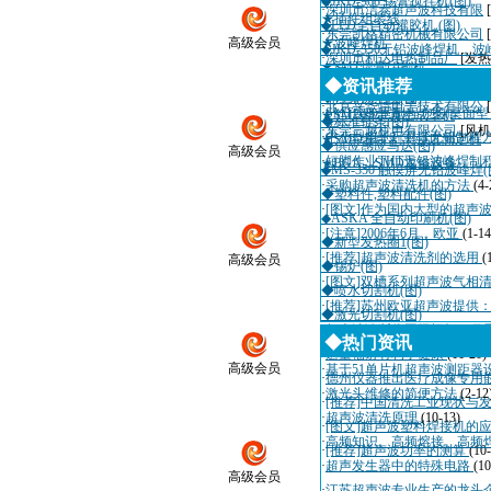
◆JKD-968 锡膏搅拌机(图)
·
深圳市洁泰超声波科技有限
★插件组装线
◆LED全自动灌胶机 (图)
·
东莞凯格精密机械有限公司
高级会员
★波峰焊机
◆JKD-350无铅波峰焊机，波
·
深圳市利达电热制品厂
[发热
★SMT焊膏印刷机
◆通信电缆(图)
·
深圳市迈瑞自动化设备有限
◆资讯推荐
★SMD零件编带机
◆计算机电缆(图)
·
北京兴华特电子技术有限公
·
SMT实验室制程方案(桌面
★SMD料带真空成型机
◆标准链条(图)
·
东莞三越机电有限公司
[风机
·
中小型电子厂THT无铅制程
★SMD卷带剥离强度测定机
◆供应感应马达(图)
高级会员
·
短脚作业THT无铅波峰焊制
★BGA、SMD返修设备
◆MS-350 触摸屏无铅波峰焊(
·
采购超声波清洗机的方法
(4-
◆塑料件,塑料配件(图)
·
[图文]作为国内大型的超声
◆ASKA 全自动印刷机(图)
·
[注意]2006年6月，欧亚
(1-14
◆新型发热圈1(图)
·
[推荐]超声波清洗剂的选用
(
高级会员
◆锡炉(图)
·
[图文]双槽系列超声波气相
◆喷水切割机(图)
·
[推荐]苏州欧亚超声波提供
◆激光切割机(图)
·
超声波诊断仪国际招标10月
◆热门资讯
·
适量辐射有利于健康
(11-20)
高级会员
·
基于51单片机超声波测距器
·
德州仪器推出医疗成像专用
·
激光头维修的简便方法
(2-12
·
[推荐]中国清洗工业现状与
·
超声波清洗原理
(10-13)
·
[图文]超声波塑料焊接机的
·
高频知识、高频熔接、高频
·
[推荐]超声波功率的测算
(10
·
超声发生器中的特殊电路
(10
高级会员
·
江苏超声波专业生产的龙头