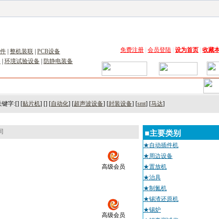
子工具网
|
电子仪器仪表网
|
工控自动化网
|
电子元器件网
|
电工电气网
|
电子材料网
|
太阳
免费注册
|
会员登陆
|
设为首页
|
收藏
件
|
整机装联
|
PCB设备
备
|
环境试验设备
|
防静电装备
术
｜
市场
｜
展会
｜人才
键字:[] [
贴片机
] [] [
自动化
] [
超声波设备
] [
封装设备
] [
smt
] [
马达
]
司
■主要类别
★自动插件机
★周边设备
高级会员
★置放机
★治具
★制氮机
★锡渣还原机
★锡炉
高级会员