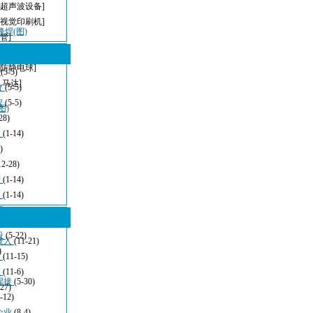
[超声波设备]
[视觉印刷机]
峰焊(图)
管]
[无铅波峰焊]
[防静电球]
型
(5-5)
,马达]
方
(5-5)
程
(5-5)
图)
28)
波
(1-14)
)
12-28)
清
(1-14)
：
(1-14)
看
(11-21)
设
(5-22)
嵌入
(11-21)
)
发
(11-15)
应
(11-6)
焊接
(5-30)
-27)
-12)
企业
(8-4)