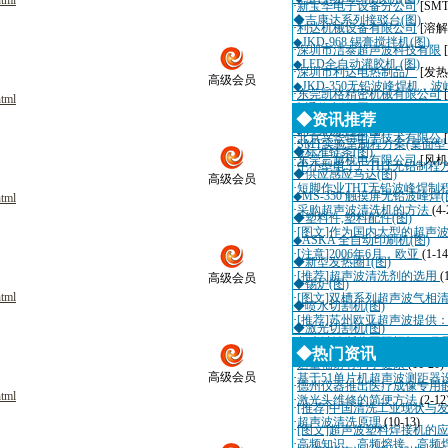
html
·
新宝华电子设备分公司
[SM
◆吉康达系列接驳台(图)
·
利达机械设备有限公司
[溶解
◆JKD-968 锡膏搅拌机(图)
·
深圳市洁泰超声波科技有限
◆LED全自动灌胶机 (图)
·
深圳市利达电热制品厂
[发热
高级会员
◆JKD-350无铅波峰焊机，波
·
东莞凯格精密机械有限公司
html
◆通信电缆(图)
·
深圳市迈瑞自动化设备有限
◆资讯推荐
◆计算机电缆(图)
·
北京兴华特电子技术有限公
·
SMT实验室制程方案(桌面
◆标准链条(图)
·
东莞三越机电有限公司
[风机
·
中小型电子厂THT无铅制程
◆供应感应马达(图)
高级会员
·
短脚作业THT无铅波峰焊制
◆MS-350 触摸屏无铅波峰焊(
html
·
采购超声波清洗机的方法
(4-
◆塑料件,塑料配件(图)
·
[图文]作为国内大型的超声
◆ASKA 全自动印刷机(图)
·
[注意]2006年6月，欧亚
(1-14
◆新型发热圈1(图)
·
[推荐]超声波清洗剂的选用
(
高级会员
◆锡炉(图)
html
·
[图文]双槽系列超声波气相
◆喷水切割机(图)
·
[推荐]苏州欧亚超声波提供
◆激光切割机(图)
·
超声波诊断仪国际招标10月
◆热门资讯
·
适量辐射有利于健康
(11-20)
高级会员
·
基于51单片机超声波测距器
·
德州仪器推出医疗成像专用
html
·
激光头维修的简便方法
(2-12
·
[推荐]中国清洗工业现状与
·
超声波清洗原理
(10-13)
·
[图文]超声波塑料焊接机的
·
高频知识、高频熔接、高频