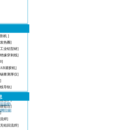
割机 ]
型发热圈]
[工业铝型材]
[绝缘穿刺线]
[0]
[AB灌胶机]
[锡膏测厚仪]
]
直线导轨]
[AOI]
息
[隧道炉]
，回流焊(
[接驳台]
密钢网印刷
]
回流焊]
[无铅回流焊]