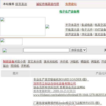
本站服务 |
首页直达
诚征市场渠道代理
免费建站
电子生产设备网
|
汽车电子电器网
|
电
半导体器件
|
集成电路
|
电真空器
平板显示器
|
电子元件
|
SMT设
超声波设备
|
净化设备
|
激光设备
首页
｜
供应
｜
求购
｜
公司库
｜
产品库
｜
新闻
｜
访谈
｜
技
关
制前设备
对应小类
|
其它未分类
|
激光光绘机
|
冲片机
|
冲版机
|
晒版机
|
烤版机
|
P
版台
|
照排机
|
开料机
图片
产品/公
专
业
生
产
真
空
吸
板
机
B
O
A
R
D
L
O
A
D
E
R
(
图
)
深圳市立创达自动化设备有限公司
该会员所有供应信息 查看该会员企业网站
发布更新时间：2009-10-25 0:59:31
www.01dianzi.com/tradeinfo/offerdetail/39-1044-3278-882055.
厂
家
批
发
锡
膏
搅
拌
机
f
e
e
d
e
r
校
正
仪
飞
达
配
件
P
A
S
T
E
(
图
)