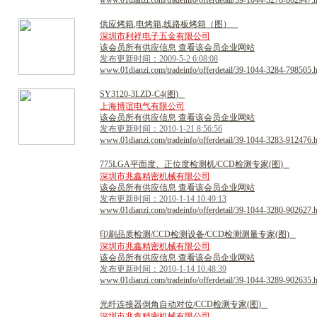
www.01dianzi.com/tradeinfo/offerdetail/39-1044-3278-802947.
供
应
烤
箱
,
电
烤
箱
,
线
路
板
烤
箱
（
图
）
深圳市利祥电子五金有限公司
该会员所有供应信息 查看该会员企业网站
发布更新时间：2009-5-2 6:08:08
www.01dianzi.com/tradeinfo/offerdetail/39-1044-3284-798505.
S
Y
3
1
2
0
-
3
L
Z
D
-
C
4
(
图
)
上海博谊电气有限公司
该会员所有供应信息 查看该会员企业网站
发布更新时间：2010-1-21 8:56:56
www.01dianzi.com/tradeinfo/offerdetail/39-1044-3283-912476.
7
7
5
L
G
A
平
面
度
、
正
位
度
检
测
机
/
C
C
D
检
测
专
家
(
图
)
深圳市兆鑫精密机械有限公司
该会员所有供应信息 查看该会员企业网站
发布更新时间：2010-1-14 10:49:13
www.01dianzi.com/tradeinfo/offerdetail/39-1044-3280-902627.
印
刷
品
质
检
测
/
C
C
D
检
测
设
备
/
C
C
D
检
测
测
量
专
家
(
图
)
深圳市兆鑫精密机械有限公司
该会员所有供应信息 查看该会员企业网站
发布更新时间：2010-1-14 10:48:39
www.01dianzi.com/tradeinfo/offerdetail/39-1044-3289-902635.
光
纤
连
接
器
倒
角
自
动
对
位
/
C
C
D
检
测
专
家
(
图
)
深圳市兆鑫精密机械有限公司