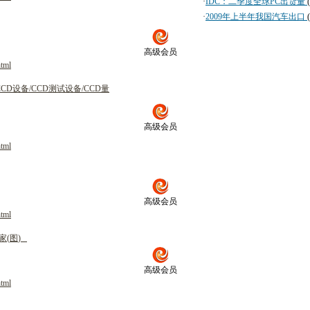
·
IDC：二季度全球PC出货量
·
2009年上半年我国汽车出口
高级会员
html
C
C
D
设
备
/
C
C
D
测
试
设
备
/
C
C
D
量
高级会员
html
高级会员
html
家
(
图
)
高级会员
html