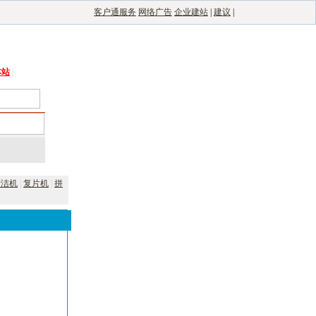
客户通服务
网络广告
企业建站
|
建议
|
能光伏网
|
电子制造自动化
|
电子整机网
本站
|
清洁机
|
复片机
|
拼