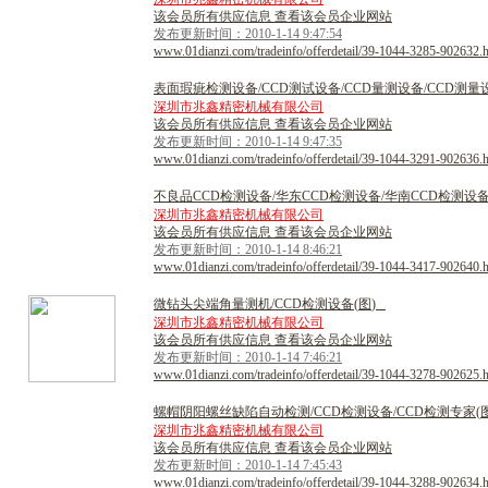
该会员所有供应信息 查看该会员企业网站
发布更新时间：2010-1-14 9:47:54
www.01dianzi.com/tradeinfo/offerdetail/39-1044-3285-902632.
表
面
瑕
疵
检
测
设
备
/
C
C
D
测
试
设
备
/
C
C
D
量
测
设
备
/
C
C
D
测
量
深圳市兆鑫精密机械有限公司
该会员所有供应信息 查看该会员企业网站
发布更新时间：2010-1-14 9:47:35
www.01dianzi.com/tradeinfo/offerdetail/39-1044-3291-902636.
不
良
品
C
C
D
检
测
设
备
/
华
东
C
C
D
检
测
设
备
/
华
南
C
C
D
检
测
设
深圳市兆鑫精密机械有限公司
该会员所有供应信息 查看该会员企业网站
发布更新时间：2010-1-14 8:46:21
www.01dianzi.com/tradeinfo/offerdetail/39-1044-3417-902640.
微
钻
头
尖
端
角
量
测
机
/
C
C
D
检
测
设
备
(
图
)
深圳市兆鑫精密机械有限公司
该会员所有供应信息 查看该会员企业网站
发布更新时间：2010-1-14 7:46:21
www.01dianzi.com/tradeinfo/offerdetail/39-1044-3278-902625.
螺
帽
阴
阳
螺
丝
缺
陷
自
动
检
测
/
C
C
D
检
测
设
备
/
C
C
D
检
测
专
家
(
深圳市兆鑫精密机械有限公司
该会员所有供应信息 查看该会员企业网站
发布更新时间：2010-1-14 7:45:43
www.01dianzi.com/tradeinfo/offerdetail/39-1044-3288-902634.