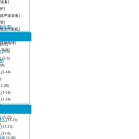
T设备]
炉]
[超声波设备]
管]
峰焊(图)
[视觉印刷机]
[无铅波峰焊]
[防静电球]
型
(5-5)
,马达]
方
(5-5)
程
(5-5)
图)
28)
波
(1-14)
)
12-28)
清
(1-14)
：
(1-14)
看
(11-21)
设
(5-22)
嵌入
(11-21)
)
发
(11-15)
应
(11-6)
焊接
(5-30)