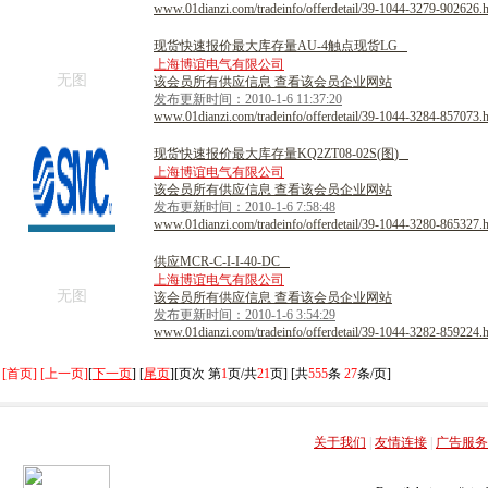
www.01dianzi.com/tradeinfo/offerdetail/39-1044-3279-902626.
现
货
快
速
报
价
最
大
库
存
量
A
U
-
4
触
点
现
货
L
G
上海博谊电气有限公司
无图
该会员所有供应信息 查看该会员企业网站
发布更新时间：2010-1-6 11:37:20
www.01dianzi.com/tradeinfo/offerdetail/39-1044-3284-857073.
现
货
快
速
报
价
最
大
库
存
量
K
Q
2
Z
T
0
8
-
0
2
S
(
图
)
上海博谊电气有限公司
该会员所有供应信息 查看该会员企业网站
发布更新时间：2010-1-6 7:58:48
www.01dianzi.com/tradeinfo/offerdetail/39-1044-3280-865327.
供
应
M
C
R
-
C
-
I
-
I
-
4
0
-
D
C
上海博谊电气有限公司
无图
该会员所有供应信息 查看该会员企业网站
发布更新时间：2010-1-6 3:54:29
www.01dianzi.com/tradeinfo/offerdetail/39-1044-3282-859224.
[首页] [上一页]
[
下一页
] [
尾页
][页次 第
1
页/共
21
页] [共
555
条
27
条/页]
关于我们
|
友情连接
|
广告服务