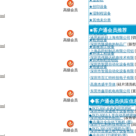
★显影机
★丝印设备
高级会员
★湿制程设备
html
★其他未分类
★曝光机
■客户通会员推荐
★喷锡设备
·
迪思科科技上海有限公司
[切
高级会员
★检测设备
·
深圳市隆盛电热制品厂
[新
html
★基板加工设备
·
上海晶田铝制品有限公司铝
★环境工程设备
·
深圳市伟顺达机电技术有限
★烘烤制程自动线
·
深圳市智晨自动化设备有限
★电镀设备
高级会员
·
深圳市智晨自动化设备有限
html
·
深圳市百汇特科技电子有限
·
高唐杰盛半导体
[硅片清洗机
·
东莞市鑫菲机电有限公司
[
·
深圳市瑞天宇科技有限公司
高级会员
◆客户通会员供应信
·
深圳粤城工业设备有限公司
html
◆JKD-860 全热风回流焊机
·
深圳市科美通电子设备有限
◆JKD-600AA 半自动高精
·
深圳海荣电热制品厂
[发热管
◆吉康达全自动下料机 (图)
·
深圳千山利科技有限公司
[
◆JKD-360 SMT接驳台(图)
高级会员
·
深圳市吉康达电子设备有限
◆全自动LED灌胶机(图)