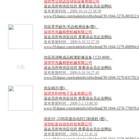
深圳市立创达自动化设备有限公司
该会员所有供应信息 查看该会员企业网站
发布更新时间：2009-10-24 23:58:38
www.01dianzi.com/tradeinfo/offerdetail/39-1044-3278-881822.
供
应
罩
壳
缺
失
/
毛
边
检
测
设
备
(
图
)
深圳市兆鑫精密机械有限公司
该会员所有供应信息 查看该会员企业网站
发布更新时间：2009-9-10 22:27:39
www.01dianzi.com/tradeinfo/offerdetail/39-1044-3279-888964.
供
应
高
清
晰
成
品
检
测
影
像
设
备
,
C
C
D
-
8
0
0
0
深圳市兆鑫精密机械有限公司
无图
该会员所有供应信息 查看该会员企业网站
发布更新时间：2009-9-10 16:27:43
www.01dianzi.com/tradeinfo/offerdetail/39-1044-3279-831792.
供
应
棉
芯
(
图
)
深圳市利祥电子五金有限公司
该会员所有供应信息 查看该会员企业网站
发布更新时间：2009-5-2 13:08:50
www.01dianzi.com/tradeinfo/offerdetail/39-1044-3278-776976.
供
应
S
F
-
3
5
0
B
高
速
自
动
封
口
制
袋
机
(
图
)
深圳松富自动化科技有限公司
该会员所有供应信息 查看该会员企业网站
发布更新时间：2009-5-2 11:41:31