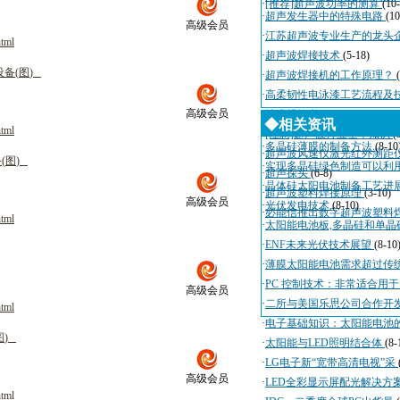
·
[推荐]超声波功率的测算
(10
·
超声发生器中的特殊电路
(10
高级会员
·
江苏超声波专业生产的龙头
html
·
超声波焊接技术
(5-18)
设
备
(
图
)
·
超声波焊接机的工作原理？
·
高柔韧性电泳漆工艺流程及
高级会员
·
技术规格书
(4-3)
◆相关资讯
html
·
[注意]超声波行业基本知识
(
·
多晶硅薄膜的制备方法
(8-10
·
超声波风速仪激光红外测距
备
(
图
)
·
实现多晶硅绿色制造可以利
·
超声探头
(6-8)
·
晶体硅太阳电池制备工艺进
·
超声波塑料焊接原理
(3-10)
高级会员
·
光伏发电技术
(8-10)
·
必能信推出数字超声波塑料
html
·
太阳能电池板,多晶硅和单晶
·
ENF未来光伏技术展望
(8-10
·
薄膜太阳能电池需求超过传
·
PC 控制技术：非常适合用
高级会员
·
二所与美国乐思公司合作开
html
·
电子基础知识：太阳能电池
图
)
·
太阳能与LED照明结合体
(8-
·
LG电子新“宽带高清电视”采
高级会员
·
LED全彩显示屏配光解决方
html