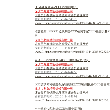
D
C
-
J
A
C
K
全
自
动
C
C
D
检
测
机
(
图
)
深圳市兆鑫精密机械有限公司
该会员所有供应信息 查看该会员企业网站
发布更新时间：2010-1-14 7:45:25
www.01dianzi.com/tradeinfo/offerdetail/39-1044-3417-902639.
准
智
能
型
U
S
B
C
C
D
检
测
系
统
/
C
C
D
检
测
专
家
/
C
C
D
检
测
设
备
/
测
深圳市兆鑫精密机械有限公司
该会员所有供应信息 查看该会员企业网站
发布更新时间：2010-1-14 6:45:05
www.01dianzi.com/tradeinfo/offerdetail/39-1044-3283-902629.
自
动
上
下
检
测
对
位
装
配
/
C
C
D
检
测
设
备
(
图
)
深圳市兆鑫精密机械有限公司
该会员所有供应信息 查看该会员企业网站
发布更新时间：2010-1-14 6:44:58
www.01dianzi.com/tradeinfo/offerdetail/39-1044-3285-902631.
L
C
D
玻
璃
素
材
研
磨
倒
角
瑕
疵
加
工
C
C
D
检
测
设
备
/
C
C
D
测
量
专
深圳市兆鑫精密机械有限公司
该会员所有供应信息 查看该会员企业网站
发布更新时间：2010-1-14 4:43:02
www.01dianzi.com/tradeinfo/offerdetail/39-1044-3284-902630.
全
自
动
对
位
印
刷
机
/
C
C
D
检
测
专
家
(
图
)