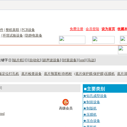
子工具网
|
电子仪器仪表网
|
工控自动化网
|
电子元器件网
|
电工电气网
|
电子材料网
|
太阳
免费注册
|
会员登陆
|
设为首页
|
收藏
件
|
整机装联
|
PCB设备
备
|
环境试验设备
|
防静电装备
术
｜
市场
｜
展会
｜人才
键字:[] [
贴片机
] [] [
自动化
] [
超声波设备
] [
封装设备
] [
smt
] [
马达
]
S版定位打孔机
|
底片检查设备
|
底片预置柜/存档柜
|
(底片保护膜/保护膜)压膜机
|
底片
司
■主要类别
★钻孔成型设备
★制前设备
高级会员
★制版机
html
★压膜机
★压合设备