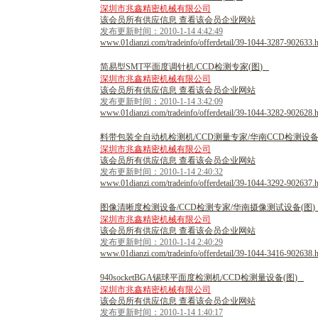
深圳市兆鑫精密机械有限公司
该会员所有供应信息 查看该会员企业网站
发布更新时间：2010-1-14 4:42:49
www.01dianzi.com/tradeinfo/offerdetail/39-1044-3287-902633.
简
易
型
S
M
T
平
面
度
调
针
机
/
C
C
D
检
测
专
家
(
图
)
深圳市兆鑫精密机械有限公司
该会员所有供应信息 查看该会员企业网站
发布更新时间：2010-1-14 3:42:09
www.01dianzi.com/tradeinfo/offerdetail/39-1044-3282-902628.
料
带
包
装
全
自
动
机
检
测
机
/
C
C
D
测
量
专
家
/
华
南
C
C
D
检
测
设
深圳市兆鑫精密机械有限公司
该会员所有供应信息 查看该会员企业网站
发布更新时间：2010-1-14 2:40:32
www.01dianzi.com/tradeinfo/offerdetail/39-1044-3292-902637.
图
像
清
晰
度
检
测
设
备
/
C
C
D
检
测
专
家
/
华
南
摄
像
测
试
设
备
(
图
)
深圳市兆鑫精密机械有限公司
该会员所有供应信息 查看该会员企业网站
发布更新时间：2010-1-14 2:40:29
www.01dianzi.com/tradeinfo/offerdetail/39-1044-3416-902638.
9
4
0
s
o
c
k
e
t
B
G
A
锡
球
平
面
度
检
测
机
/
C
C
D
检
测
量
设
备
(
图
)
深圳市兆鑫精密机械有限公司
该会员所有供应信息 查看该会员企业网站
发布更新时间：2010-1-14 1:40:17