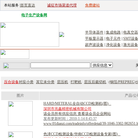
本站服务 |
首页直达
诚征市场渠道代理
免费建站
电子生产设备网
|
汽车电子电器网
|
电子工具网
|
电子仪器仪表网
|
工控自
半导体器件
|
集成电路
|
电真空器
平板显示器
|
电子元件
|
SMT设
超声波设备
|
净化设备
|
激光设备
首页
｜
供应
｜
求购
｜
公司库
｜
产品库
｜
新闻
｜
访谈
｜
技
关
压合设备
对应小类
|
其它未分类
|
层压机
|
打靶机
|
层压后裁切机
|
(铜箔/PREPRE
图片
产品/公
H
A
R
D
/
M
E
T
E
R
A
L
全
自
动
C
C
D
检
测
机
(
图
)
深圳市兆鑫精密机械有限公司
该会员所有供应信息 查看该会员企业网站
发布更新时间：2010-1-14 8:45:37
www.01dianzi.com/tradeinfo/offerdetail/39-1046-3302-902651.
色
泽
C
C
D
检
测
设
备
/
华
南
C
C
D
检
测
设
备
专
家
(
图
)