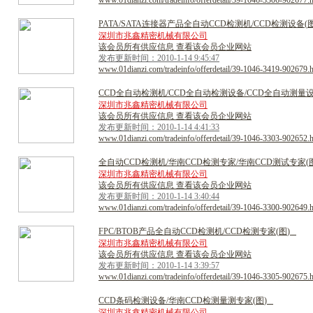
www.01dianzi.com/tradeinfo/offerdetail/39-1046-3306-902677.
P
A
T
A
/
S
A
T
A
连
接
器
产
品
全
自
动
C
C
D
检
测
机
/
C
C
D
检
测
设
备
(
深圳市兆鑫精密机械有限公司
该会员所有供应信息 查看该会员企业网站
发布更新时间：2010-1-14 9:45:47
www.01dianzi.com/tradeinfo/offerdetail/39-1046-3419-902679.
C
C
D
全
自
动
检
测
机
/
C
C
D
全
自
动
检
测
设
备
/
C
C
D
全
自
动
测
量
深圳市兆鑫精密机械有限公司
该会员所有供应信息 查看该会员企业网站
发布更新时间：2010-1-14 4:41:33
www.01dianzi.com/tradeinfo/offerdetail/39-1046-3303-902652.
全
自
动
C
C
D
检
测
机
/
华
南
C
C
D
检
测
专
家
/
华
南
C
C
D
测
试
专
家
(
深圳市兆鑫精密机械有限公司
该会员所有供应信息 查看该会员企业网站
发布更新时间：2010-1-14 3:40:44
www.01dianzi.com/tradeinfo/offerdetail/39-1046-3300-902649.
F
P
C
/
B
T
O
B
产
品
全
自
动
C
C
D
检
测
机
/
C
C
D
检
测
专
家
(
图
)
深圳市兆鑫精密机械有限公司
该会员所有供应信息 查看该会员企业网站
发布更新时间：2010-1-14 3:39:57
www.01dianzi.com/tradeinfo/offerdetail/39-1046-3305-902675.
C
C
D
条
码
检
测
设
备
/
华
南
C
C
D
检
测
量
测
专
家
(
图
)
深圳市兆鑫精密机械有限公司