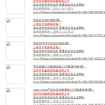
深圳市兆鑫精密机械有限公司
该会员所有供应信息 查看该会员企业网站
发布更新时间：2010-1-14 1:38:11
www.01dianzi.com/tradeinfo/offerdetail/39-1046-3300-902669.
供
应
全
自
动
钉
销
机
(
图
)
上海东方线路板设备厂
该会员所有供应信息 查看该会员企业网站
发布更新时间：2009-5-3 12:29:23
www.01dianzi.com/tradeinfo/offerdetail/39-1046-3307-417911.
供
应
D
D
X
/
B
半
自
动
定
销
机
(
图
)
上海东方线路板设备厂
该会员所有供应信息 查看该会员企业网站
发布更新时间：2009-5-3 9:18:29
www.01dianzi.com/tradeinfo/offerdetail/39-1046-3307-424525.
手
机
按
键
C
C
D
检
测
设
备
/
C
C
D
检
测
专
家
(
图
)
深圳市兆鑫精密机械有限公司
该会员所有供应信息 查看该会员企业网站
发布更新时间：2010-1-14 9:46:24
www.01dianzi.com/tradeinfo/offerdetail/39-1046-3305-902662.
c
a
m
e
r
s
o
c
k
e
t
产
品
全
自
动
检
测
机
/
C
C
D
检
测
专
家
(
图
)
深圳市兆鑫精密机械有限公司
该会员所有供应信息 查看该会员企业网站
发布更新时间：2010-1-14 9:45:52