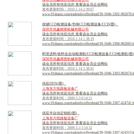
该会员所有供应信息 查看该会员企业网站
发布更新时间：2010-1-14 2:39:07
www.01dianzi.com/tradeinfo/offerdetail/39-1046-3302-902670.
按
键
C
C
D
检
测
设
备
/
华
南
C
C
D
检
测
设
备
/
C
C
D
(
图
)
深圳市兆鑫精密机械有限公司
该会员所有供应信息 查看该会员企业网站
发布更新时间：2010-1-14 1:38:19
www.01dianzi.com/tradeinfo/offerdetail/39-1046-3306-902663.
料
管
进
料
/
收
料
全
自
动
检
测
机
/
C
C
D
检
测
设
备
/
C
C
D
检
测
机
(
图
)
深圳市兆鑫精密机械有限公司
该会员所有供应信息 查看该会员企业网站
发布更新时间：2010-1-14 1:38:01
www.01dianzi.com/tradeinfo/offerdetail/39-1046-3303-902674.
供
应
D
D
X
(
图
)
上海东方线路板设备厂
该会员所有供应信息 查看该会员企业网站
发布更新时间：2009-5-3 6:14:21
www.01dianzi.com/tradeinfo/offerdetail/39-1046-3307-424741.
供
应
半
自
动
定
销
机
(
图
)
上海东方线路板设备厂
该会员所有供应信息 查看该会员企业网站
发布更新时间：2009-5-3 5:14:32
www.01dianzi.com/tradeinfo/offerdetail/39-1046-3307-424515.