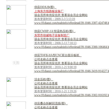
供
应
D
D
X
/
B
(
图
)
上海东方线路板设备厂
该会员所有供应信息 查看该会员企业网站
发布更新时间：2009-5-3 5:13:19
www.01dianzi.com/tradeinfo/offerdetail/39-1046-3307-424748.
供
应
C
W
H
P
-
1
A
恒
温
热
压
机
(
图
)
东莞市创威电子设备制造厂
该会员所有供应信息 查看该会员企业网站
发布更新时间：2008-5-13 7:18:13
www.01dianzi.com/tradeinfo/offerdetail/39-1046-3300-106464.
供
应
T
Q
F
B
-
I
I
A
型
C
N
C
双
台
面
分
板
机
公司名称点击查看
无图
该会员所有供应信息 查看该会员企业网站
发布更新时间：2010-1-21 9:00:19
www.01dianzi.com/tradeinfo/offerdetail/39-1046-3419-914227.
活
全
压
机
(
图
)
公司名称点击查看
该会员所有供应信息 查看该会员企业网站
发布更新时间：2010-1-21 1:19:26
www.01dianzi.com/tradeinfo/offerdetail/39-1046-3302-916192.
供
应
叠
合
拆
解
回
流
线
(
图
)
公司名称点击查看