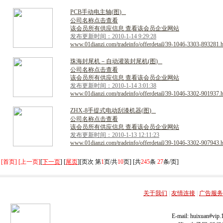
P
C
B
手
动
电
主
轴
(
图
)
公司名称点击查看
该会员所有供应信息 查看该会员企业网站
发布更新时间：2010-1-14 9:29:28
www.01dianzi.com/tradeinfo/offerdetail/39-1046-3303-893281.
珠
海
封
尾
机
－
自
动
灌
装
封
尾
机
(
图
)
公司名称点击查看
该会员所有供应信息 查看该会员企业网站
发布更新时间：2010-1-14 3:01:38
www.01dianzi.com/tradeinfo/offerdetail/39-1046-3302-901937.
Z
H
X
-
8
手
提
式
电
动
刮
漆
机
器
(
图
)
公司名称点击查看
该会员所有供应信息 查看该会员企业网站
发布更新时间：2010-1-13 12:11:23
www.01dianzi.com/tradeinfo/offerdetail/39-1046-3302-907943.
[首页] [上一页]
[
下一页
] [
尾页
][页次 第
1
页/共
10
页] [共
245
条
27
条/页]
关于我们
|
友情连接
|
广告服务
E-mail: huixuan#v