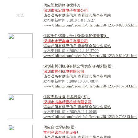
供
应
塑
胶
防
静
电
搅
拌
刀
深圳市永宏鑫电子有限公司
无图
该会员所有供应信息 查看该会员企业网站
发布更新时间：2010-1-8 1:59:27
www.01dianzi.com/tradeinfo/offerdetail/50-1236-0-828565.html
供
应
千
住
锡
膏
，
千
住
有
铅
/
无
铅
锡
膏
(
图
)
深圳市永宏鑫电子有限公司
该会员所有供应信息 查看该会员企业网站
发布更新时间：2009-12-1 16:57:29
www.01dianzi.com/tradeinfo/offerdetail/50-1236-0-824081.html
深
圳
市
腾
创
机
电
有
限
公
司
供
应
电
动
胶
枪
(
图
)
深圳市腾创机电有限公司
该会员所有供应信息 查看该会员企业网站
发布更新时间：2009-10-30 8:08:44
www.01dianzi.com/tradeinfo/offerdetail/50-1236-0-157543.html
供
应
夹
具
设
备
,
治
具
设
备
(
图
)
深圳市兆鑫精密机械有限公司
该会员所有供应信息 查看该会员企业网站
发布更新时间：2009-9-11 1:40:08
www.01dianzi.com/tradeinfo/offerdetail/50-1236-0-795315.html
供
应
自
动
焊
锡
机
(
图
)
常州利诺自动化设备厂
该会员所有供应信息 查看该会员企业网站