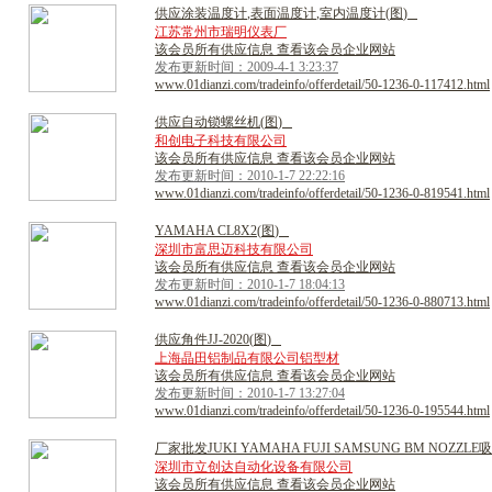
供
应
涂
装
温
度
计
,
表
面
温
度
计
,
室
内
温
度
计
(
图
)
江苏常州市瑞明仪表厂
该会员所有供应信息 查看该会员企业网站
发布更新时间：2009-4-1 3:23:37
www.01dianzi.com/tradeinfo/offerdetail/50-1236-0-117412.html
供
应
自
动
锁
螺
丝
机
(
图
)
和创电子科技有限公司
该会员所有供应信息 查看该会员企业网站
发布更新时间：2010-1-7 22:22:16
www.01dianzi.com/tradeinfo/offerdetail/50-1236-0-819541.html
Y
A
M
A
H
A
C
L
8
X
2
(
图
)
深圳市富思迈科技有限公司
该会员所有供应信息 查看该会员企业网站
发布更新时间：2010-1-7 18:04:13
www.01dianzi.com/tradeinfo/offerdetail/50-1236-0-880713.html
供
应
角
件
J
J
-
2
0
2
0
(
图
)
上海晶田铝制品有限公司铝型材
该会员所有供应信息 查看该会员企业网站
发布更新时间：2010-1-7 13:27:04
www.01dianzi.com/tradeinfo/offerdetail/50-1236-0-195544.html
厂
家
批
发
J
U
K
I
Y
A
M
A
H
A
F
U
J
I
S
A
M
S
U
N
G
B
M
N
O
Z
Z
L
E
吸
深圳市立创达自动化设备有限公司
该会员所有供应信息 查看该会员企业网站