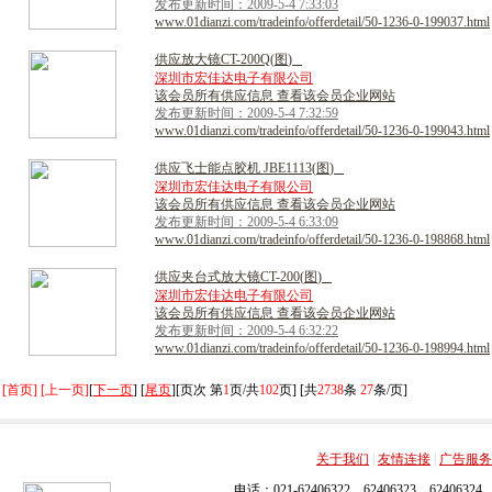
发布更新时间：2009-5-4 7:33:03
www.01dianzi.com/tradeinfo/offerdetail/50-1236-0-199037.html
供
应
放
大
镜
C
T
-
2
0
0
Q
(
图
)
深圳市宏佳达电子有限公司
该会员所有供应信息 查看该会员企业网站
发布更新时间：2009-5-4 7:32:59
www.01dianzi.com/tradeinfo/offerdetail/50-1236-0-199043.html
供
应
飞
士
能
点
胶
机
J
B
E
1
1
1
3
(
图
)
深圳市宏佳达电子有限公司
该会员所有供应信息 查看该会员企业网站
发布更新时间：2009-5-4 6:33:09
www.01dianzi.com/tradeinfo/offerdetail/50-1236-0-198868.html
供
应
夹
台
式
放
大
镜
C
T
-
2
0
0
(
图
)
深圳市宏佳达电子有限公司
该会员所有供应信息 查看该会员企业网站
发布更新时间：2009-5-4 6:32:22
www.01dianzi.com/tradeinfo/offerdetail/50-1236-0-198994.html
[首页] [上一页]
[
下一页
] [
尾页
][页次 第
1
页/共
102
页] [共
2738
条
27
条/页]
关于我们
|
友情连接
|
广告服务
电话：021-62406322，62406323，62406324