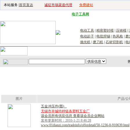
本站服务 |
首页直达
诚征市场渠道代理
免费建站
电子生产设备网
|
汽车电子电器网
|
电子工具网
|
电子仪器仪表网
|
工控自
电动工具
|
精密塑封模
|
压铸模
|
电动起子
|
电批焊锡
|
热风枪
|
磨
抛光机
|
磨刀机
|
石材切割机
|
电
首页
｜
供应
｜
求购
｜
公司库
｜
产品库
｜
新闻
｜
访谈
｜
技
图片
产品/公
五
金
冲
压
件
(
图
)
无锡市丰铖特种链条塑料五金厂
该会员所有供应信息 查看该会员企业网站
发布更新时间：2010-1-21 8:46:28
www.01dianzi.com/tradeinfo/offerdetail/50-1236-0-910639.html