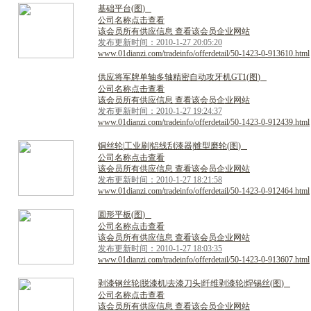
基
础
平
台
(
图
)
公司名称点击查看
该会员所有供应信息 查看该会员企业网站
发布更新时间：2010-1-27 20:05:20
www.01dianzi.com/tradeinfo/offerdetail/50-1423-0-913610.html
供
应
将
军
牌
单
轴
多
轴
精
密
自
动
攻
牙
机
G
T
1
(
图
)
公司名称点击查看
该会员所有供应信息 查看该会员企业网站
发布更新时间：2010-1-27 19:24:37
www.01dianzi.com/tradeinfo/offerdetail/50-1423-0-912439.html
铜
丝
轮
|
工
业
刷
|
铝
线
刮
漆
器
|
锥
型
磨
轮
(
图
)
公司名称点击查看
该会员所有供应信息 查看该会员企业网站
发布更新时间：2010-1-27 18:21:58
www.01dianzi.com/tradeinfo/offerdetail/50-1423-0-912464.html
圆
形
平
板
(
图
)
公司名称点击查看
该会员所有供应信息 查看该会员企业网站
发布更新时间：2010-1-27 18:03:35
www.01dianzi.com/tradeinfo/offerdetail/50-1423-0-913607.html
剥
漆
钢
丝
轮
|
脱
漆
机
|
去
漆
刀
头
|
纤
维
剥
漆
轮
|
焊
锡
丝
(
图
)
公司名称点击查看
该会员所有供应信息 查看该会员企业网站