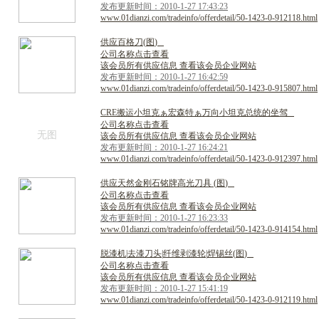
发布更新时间：2010-1-27 17:43:23
www.01dianzi.com/tradeinfo/offerdetail/50-1423-0-912118.html
供
应
百
格
刀
(
图
)
公司名称点击查看
该会员所有供应信息 查看该会员企业网站
发布更新时间：2010-1-27 16:42:59
www.01dianzi.com/tradeinfo/offerdetail/50-1423-0-915807.html
C
R
E
搬
运
小
坦
克
ぁ
宏
森
特
ぁ
万
向
小
坦
克
总
统
的
坐
驾
公司名称点击查看
无图
该会员所有供应信息 查看该会员企业网站
发布更新时间：2010-1-27 16:24:21
www.01dianzi.com/tradeinfo/offerdetail/50-1423-0-912397.html
供
应
天
然
金
刚
石
铭
牌
高
光
刀
具
(
图
)
公司名称点击查看
该会员所有供应信息 查看该会员企业网站
发布更新时间：2010-1-27 16:23:33
www.01dianzi.com/tradeinfo/offerdetail/50-1423-0-914154.html
脱
漆
机
|
去
漆
刀
头
|
纤
维
剥
漆
轮
|
焊
锡
丝
(
图
)
公司名称点击查看
该会员所有供应信息 查看该会员企业网站
发布更新时间：2010-1-27 15:41:19
www.01dianzi.com/tradeinfo/offerdetail/50-1423-0-912119.html