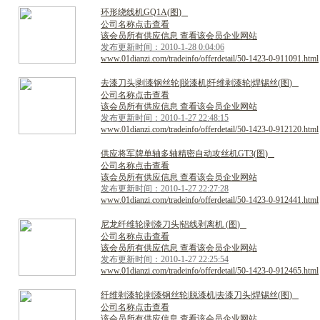
环
形
绕
线
机
G
Q
1
A
(
图
)
公司名称点击查看
该会员所有供应信息 查看该会员企业网站
发布更新时间：2010-1-28 0:04:06
www.01dianzi.com/tradeinfo/offerdetail/50-1423-0-911091.html
去
漆
刀
头
|
剥
漆
钢
丝
轮
|
脱
漆
机
|
纤
维
剥
漆
轮
|
焊
锡
丝
(
图
)
公司名称点击查看
该会员所有供应信息 查看该会员企业网站
发布更新时间：2010-1-27 22:48:15
www.01dianzi.com/tradeinfo/offerdetail/50-1423-0-912120.html
供
应
将
军
牌
单
轴
多
轴
精
密
自
动
攻
丝
机
G
T
3
(
图
)
公司名称点击查看
该会员所有供应信息 查看该会员企业网站
发布更新时间：2010-1-27 22:27:28
www.01dianzi.com/tradeinfo/offerdetail/50-1423-0-912441.html
尼
龙
纤
维
轮
|
剥
漆
刀
头
|
铝
线
剥
离
机
(
图
)
公司名称点击查看
该会员所有供应信息 查看该会员企业网站
发布更新时间：2010-1-27 22:25:54
www.01dianzi.com/tradeinfo/offerdetail/50-1423-0-912465.html
纤
维
剥
漆
轮
|
剥
漆
钢
丝
轮
|
脱
漆
机
|
去
漆
刀
头
|
焊
锡
丝
(
图
)
公司名称点击查看
该会员所有供应信息 查看该会员企业网站