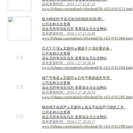
发布更新时间：2010-1-27 21:47:10
www.01dianzi.com/tradeinfo/offerdetail/50-1423-0-912121.html
振
兴
钢
丝
轮
|
手
提
式
电
动
刮
线
机
|
铝
线
(
图
)
公司名称点击查看
该会员所有供应信息 查看该会员企业网站
发布更新时间：2010-1-27 21:24:49
www.01dianzi.com/tradeinfo/offerdetail/50-1423-0-912466.html
爪
式
千
斤
顶
ぁ
宏
森
特
ぁ
螺
旋
千
斤
顶
起
重
必
备
公司名称点击查看
无图
该会员所有供应信息 查看该会员企业网站
发布更新时间：2010-1-27 20:28:34
www.01dianzi.com/tradeinfo/offerdetail/50-1423-0-912394.html
国
产
平
衡
器
ぁ
宏
森
特
ぁ
日
本
平
衡
器
国
庆
专
用
公司名称点击查看
无图
该会员所有供应信息 查看该会员企业网站
发布更新时间：2010-1-27 20:28:29
www.01dianzi.com/tradeinfo/offerdetail/50-1423-0-912395.html
钢
丝
绳
手
扳
葫
芦
ぁ
宏
森
特
ぁ
鬼
头
手
扳
葫
芦
万
能
的
工
具
公司名称点击查看
无图
该会员所有供应信息 查看该会员企业网站
发布更新时间：2010-1-27 20:28:17
www.01dianzi.com/tradeinfo/offerdetail/50-1423-0-912398.html