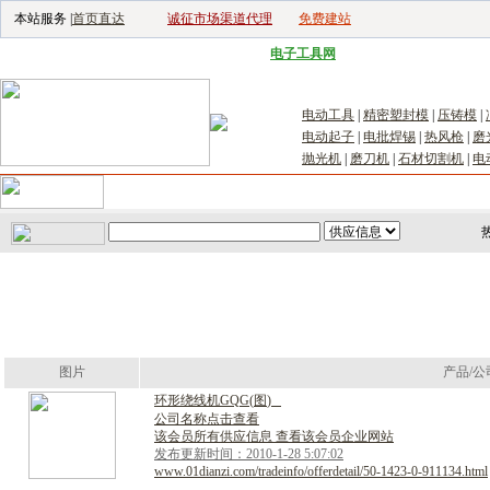
本站服务 |
首页直达
诚征市场渠道代理
免费建站
电子生产设备网
|
汽车电子电器网
|
电子工具网
|
电子仪器仪表网
|
工控自
电动工具
|
精密塑封模
|
压铸模
|
电动起子
|
电批焊锡
|
热风枪
|
磨
抛光机
|
磨刀机
|
石材切割机
|
电
首页
｜
供应
｜
求购
｜
公司库
｜
产品库
｜
新闻
｜
访谈
｜
技
图片
产品/公
环
形
绕
线
机
G
Q
G
(
图
)
公司名称点击查看
该会员所有供应信息 查看该会员企业网站
发布更新时间：2010-1-28 5:07:02
www.01dianzi.com/tradeinfo/offerdetail/50-1423-0-911134.html