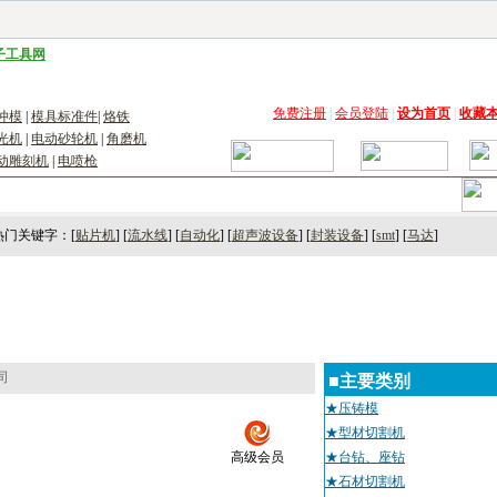
子工具网
|
电子仪器仪表网
|
工控自动化网
|
电子元器件网
|
电工电气网
|
电子材料网
|
太阳
免费注册
|
会员登陆
|
设为首页
|
收藏
冲模
|
模具标准件
|
烙铁
光机
|
电动砂轮机
|
角磨机
动雕刻机
|
电喷枪
术
｜
市场
｜
展会
｜人才
热门关键字：[
贴片机
] [
流水线
] [
自动化
] [
超声波设备
] [
封装设备
] [
smt
] [
马达
]
司
■主要类别
★压铸模
★型材切割机
高级会员
★台钻、座钻
★石材切割机