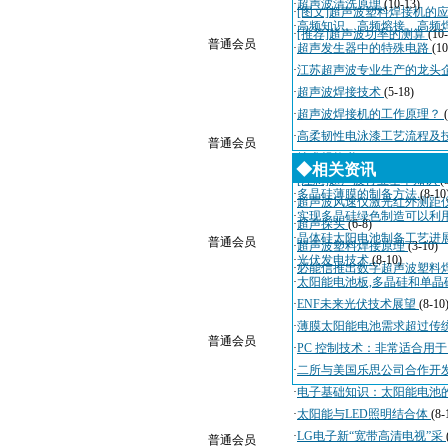
·
超声波清洗原理
(10-13)
·
[图文]超声波塑料焊接机的
·
高频知识、高频熔接、高频
·
[推荐]超声波功率的测算
(10
普通会员
·
超声发生器中的特殊电路
(10
·
江苏超声波专业生产的龙头
·
超声波焊接技术
(5-18)
·
超声波焊接机的工作原理？
·
高柔韧性电泳漆工艺流程及
普通会员
·
技术规格书
(4-3)
◆相关资讯
·
[注意]超声波行业基本知识
(
·
多晶硅薄膜的制备方法
(8-10
·
超声波风速仪激光红外测距
·
实现多晶硅绿色制造可以利
·
超声探头
(6-8)
·
晶体硅太阳电池制备工艺进
普通会员
·
超声波塑料焊接原理
(3-10)
·
光伏发电技术
(8-10)
·
必能信推出数字超声波塑料
·
太阳能电池板,多晶硅和单晶
·
ENF未来光伏技术展望
(8-10
·
薄膜太阳能电池需求超过传
普通会员
·
PC 控制技术：非常适合用
·
二所与美国乐思公司合作开
·
电子基础知识：太阳能电池
·
太阳能与LED照明结合体
(8-
·
LG电子新“宽带高清电视”采
普通会员