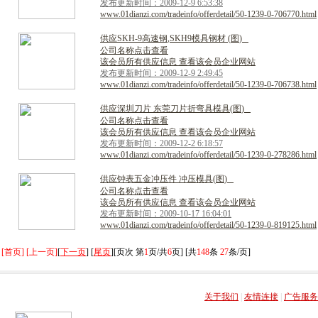
发布更新时间：2009-12-9 6:53:38
www.01dianzi.com/tradeinfo/offerdetail/50-1239-0-706770.html
供
应
S
K
H
-
9
高
速
钢
,
S
K
H
9
模
具
钢
材
(
图
)
公司名称点击查看
该会员所有供应信息 查看该会员企业网站
发布更新时间：2009-12-9 2:49:45
www.01dianzi.com/tradeinfo/offerdetail/50-1239-0-706738.html
供
应
深
圳
刀
片
东
莞
刀
片
折
弯
具
模
具
(
图
)
公司名称点击查看
该会员所有供应信息 查看该会员企业网站
发布更新时间：2009-12-2 6:18:57
www.01dianzi.com/tradeinfo/offerdetail/50-1239-0-278286.html
供
应
钟
表
五
金
冲
压
件
冲
压
模
具
(
图
)
公司名称点击查看
该会员所有供应信息 查看该会员企业网站
发布更新时间：2009-10-17 16:04:01
www.01dianzi.com/tradeinfo/offerdetail/50-1239-0-819125.html
[首页] [上一页]
[
下一页
] [
尾页
][页次 第
1
页/共
6
页] [共
148
条
27
条/页]
关于我们
|
友情连接
|
广告服务