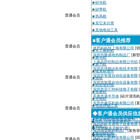
★砂光机
★砂带机
普通会员
★热风枪
★其它未分类
★其他电动工具
★抛光机
■客户通会员推荐
★木工修边机
普通会员
·
迪思科科技上海有限公司
[切
★木工雕刻机
·
深圳市隆盛电热制品厂
[新
★磨光机
·
上海晶田铝制品有限公司铝
★磨刀机
·
深圳市伟顺达机电技术有限
★模具标准件
·
深圳市智晨自动化设备有限
普通会员
★烙铁
·
深圳市智晨自动化设备有限
★精密塑封模
·
深圳市百汇特科技电子有限
★角磨机
·
高唐杰盛半导体
[硅片清洗机
★光饰机
·
东莞市鑫菲机电有限公司
[
★电批焊锡工具
普通会员
·
深圳市瑞天宇科技有限公司
★电喷枪
◆客户通会员供应信
·
深圳粤城工业设备有限公司
★电磨|电钻|电锤|电锯|电刨
◆JKD-350无铅波峰焊机，波
·
深圳市科美通电子设备有限
★电剪刀
◆1无铅锡条溶解炉(图)
·
深圳海荣电热制品厂
[发热管
★电动砂轮机
◆铸铁坩锅(图)
·
深圳千山利科技有限公司
[
普通会员