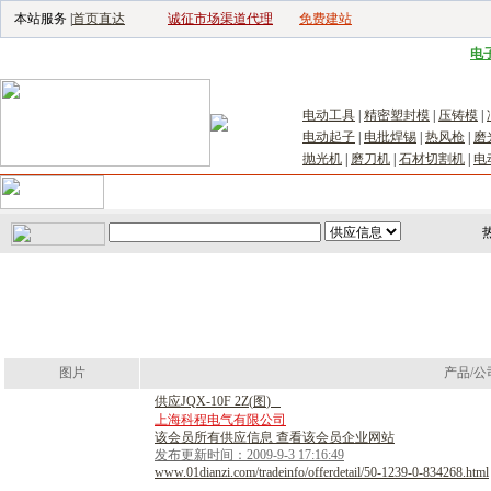
本站服务 |
首页直达
诚征市场渠道代理
免费建站
电子生产设备网
|
汽车电子电器网
|
电
电动工具
|
精密塑封模
|
压铸模
|
电动起子
|
电批焊锡
|
热风枪
|
磨
抛光机
|
磨刀机
|
石材切割机
|
电
首页
｜
供应
｜
求购
｜
公司库
｜
产品库
｜
新闻
｜
访谈
｜
技
图片
产品/公
供
应
J
Q
X
-
1
0
F
2
Z
(
图
)
上海科程电气有限公司
该会员所有供应信息 查看该会员企业网站
发布更新时间：2009-9-3 17:16:49
www.01dianzi.com/tradeinfo/offerdetail/50-1239-0-834268.html