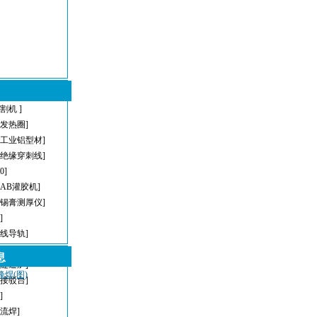
割机 ]
型发热圈]
[工业铝型材]
[绝缘穿刺线]
[0]
[AB灌胶机]
[锡膏测厚仪]
]
直线导轨]
[AOI]
息
[隧道炉]
峰焊(图)
[接驳台]
]
回流焊]