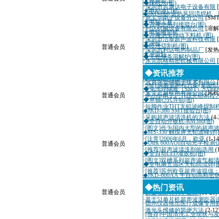
★电动起子
◆抹机水(图)
·
深圳市吉康达电子设备有限
★电动坡口机
◆JKD-860 全热风回流焊机
·
新宝华电子设备分公司
[SM
★电动工具
◆吉康达系列接驳台(图)
·
利达机械设备有限公司
[溶解
★电动雕刻机
◆吉康达全自动下料机 (图)
·
深圳市洁泰超声波科技有限
★冲模
◆喷水切割机(图)
普通会员
·
深圳市利达电热制品厂
[发热
★冲击钻
◆无铅锡条溶解炉(图)
·
东莞凯格精密机械有限公司
◆锡炉(图)
·
深圳市迈瑞自动化设备有限
◆资讯推荐
◆免洗助焊剂F830(图)
·
北京兴华特电子技术有限公
·
SMT实验室制程方案(桌面
◆免洗焊锡膏（SMT）S350(
·
东莞三越机电有限公司
[风机
普通会员
·
中小型电子厂THT无铅制程
◆单轴心式导轨(图)
·
短脚作业THT无铅波峰焊制
◆JKD-360 SMT接驳台(图)
·
采购超声波清洗机的方法
(4-
◆全自动分板机-RM380(图)
·
[图文]作为国内大型的超声
◆MS-350 触摸屏无铅波峰焊(
·
[注意]2006年6月，欧亚
(1-14
◆Otek 600AOI自动光学检测
普通会员
·
[推荐]超声波清洗剂的选用
(
◆全自动LED灌胶机(图)
·
[图文]双槽系列超声波气相
◆全电脑五温区无铅回流焊(图
·
[推荐]苏州欧亚超声波提供
◆JKD-600AA 半自动高精
·
超声波诊断仪国际招标10月
◆热门资讯
普通会员
·
适量辐射有利于健康
(11-20)
·
基于51单片机超声波测距器
·
德州仪器推出医疗成像专用
·
激光头维修的简便方法
(2-12
·
[推荐]中国清洗工业现状与