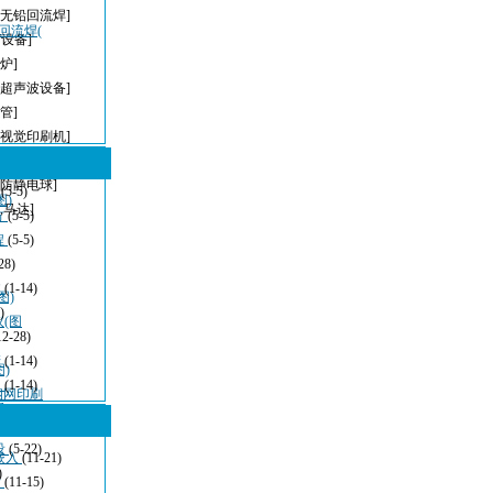
[无铅回流焊]
，回流焊(
T设备]
炉]
[超声波设备]
管]
[视觉印刷机]
[无铅波峰焊]
[防静电球]
型
(5-5)
图)
,马达]
方
(5-5)
程
(5-5)
28)
波
(1-14)
图)
)
仪(图
12-28)
清
(1-14)
)
：
(1-14)
密钢网印刷
看
(11-21)
设
(5-22)
嵌入
(11-21)
)
发
(11-15)