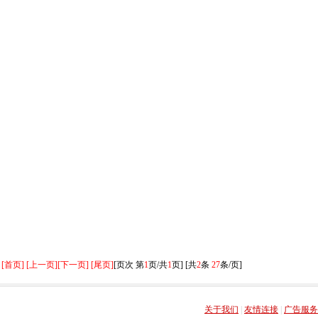
[首页] [上一页]
[下一页] [尾页]
[页次 第
1
页/共
1
页] [共
2
条
27
条/页]
关于我们
|
友情连接
|
广告服务