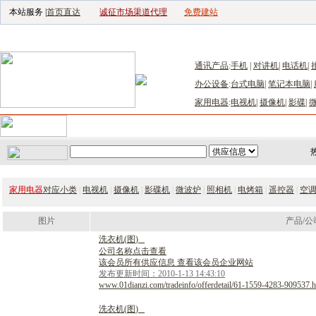
本站服务 |
首页直达
诚征市场渠道代理
免费建站
电子生产设备网
|
汽车电子电器网
|
电子工具网
|
电子仪器仪表网
|
工控自
通讯产品
:
手机
|
对讲机
|
电话机
|
办公设备
:
台式电脑
|
笔记本电脑
|
家用电器
:
电视机
|
摄像机
|
影碟
|
首页
｜
供应
｜
求购
｜
公司库
｜
产品库
｜
新闻
｜
访谈
｜
技
家用电器
对应小类
|
电视机
|
摄像机
|
影碟机
|
微波炉
|
照相机
|
电烤箱
|
遥控器
|
空
图片
产品/公
洗
衣
机
(
图
)
公司名称点击查看
该会员所有供应信息 查看该会员企业网站
发布更新时间：2010-1-13 14:43:10
www.01dianzi.com/tradeinfo/offerdetail/61-1559-4283-909537.h
洗
衣
机
(
图
)