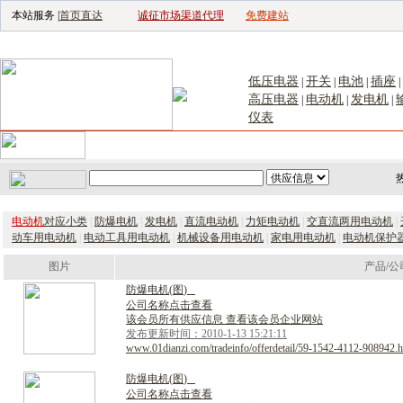
本站服务 |
首页直达
诚征市场渠道代理
免费建站
电子生产设备网
|
汽车电子电器网
|
电子工具网
|
电子仪器仪表网
|
工控自
低压电器
开关
电池
插座
|
|
|
|
高压电器
电动机
发电机
|
|
|
仪表
首页
｜
供应
｜
求购
｜
公司库
｜
产品库
｜
新闻
｜
访谈
｜
技
电动机
对应小类
|
防爆电机
|
发电机
|
直流电动机
|
力矩电动机
|
交直流两用电动机
|
动车用电动机
|
电动工具用电动机
|
机械设备用电动机
|
家电用电动机
|
电动机保护
图片
产品/公
防
爆
电
机
(
图
)
公司名称点击查看
该会员所有供应信息 查看该会员企业网站
发布更新时间：2010-1-13 15:21:11
www.01dianzi.com/tradeinfo/offerdetail/59-1542-4112-908942.h
防
爆
电
机
(
图
)
公司名称点击查看