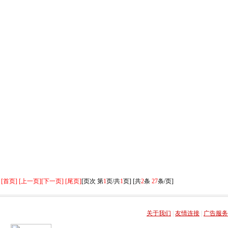
[首页] [上一页]
[下一页] [尾页]
[页次 第
1
页/共
1
页] [共
2
条
27
条/页]
关于我们
|
友情连接
|
广告服务