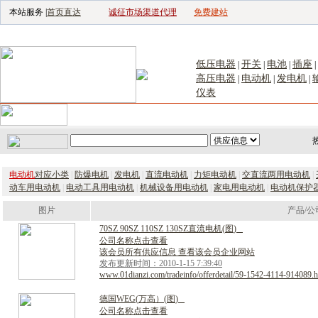
本站服务 |
首页直达
诚征市场渠道代理
免费建站
电子生产设备网
|
汽车电子电器网
|
电子工具网
|
电子仪器仪表网
|
工控自
低压电器
开关
电池
插座
|
|
|
|
高压电器
电动机
发电机
|
|
|
仪表
首页
｜
供应
｜
求购
｜
公司库
｜
产品库
｜
新闻
｜
访谈
｜
技
电动机
对应小类
|
防爆电机
|
发电机
|
直流电动机
|
力矩电动机
|
交直流两用电动机
|
动车用电动机
|
电动工具用电动机
|
机械设备用电动机
|
家电用电动机
|
电动机保护
图片
产品/公
7
0
S
Z
9
0
S
Z
1
1
0
S
Z
1
3
0
S
Z
直
流
电
机
(
图
)
公司名称点击查看
该会员所有供应信息 查看该会员企业网站
发布更新时间：2010-1-15 7:39:40
www.01dianzi.com/tradeinfo/offerdetail/59-1542-4114-914089.h
德
国
W
E
G
(
万
高
）
(
图
)
公司名称点击查看