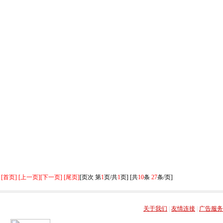
[首页] [上一页]
[下一页] [尾页]
[页次 第
1
页/共
1
页] [共
10
条
27
条/页]
关于我们
|
友情连接
|
广告服务