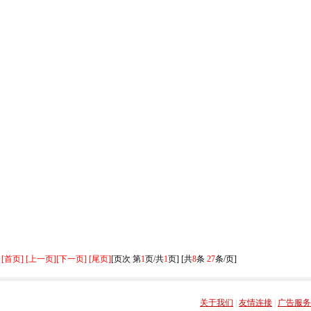
[首页] [上一页]
[下一页] [尾页]
[页次 第
1
页/共
1
页] [共
8
条
27
条/页]
关于我们
|
友情连接
|
广告服务