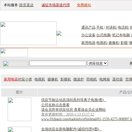
本站服务 |
首页直达
诚征市场渠道代理
免费建站
电子生产设备网
|
汽车电子电器网
|
电子工具网
|
电子仪器仪表网
|
工控自
通讯产品
:
手机
|
对讲机
|
电话机
|
办公设备
:
台式电脑
|
笔记本电脑
|
家用电器
:
电视机
|
摄像机
|
影碟
|
首页
｜
供应
｜
求购
｜
公司库
｜
产品库
｜
新闻
｜
访谈
｜
技
家用电器
对应小类
|
电视机
|
摄像机
|
影碟机
|
微波炉
|
照相机
|
电烤箱
|
遥控器
|
空
图片
产品/公
供
应
节
能
运
动
高
清
8
0
系
列
等
离
子
电
视
(
图
)
公司名称点击查看
该会员所有供应信息 查看该会员企业网站
发布更新时间：2010-1-13 15:17:12
www.01dianzi.com/tradeinfo/offerdetail/61-1559-4275-908997.h
全
场
供
应
全
新
电
脑
配
件
(
诚
招
代
理
)
(
图
)