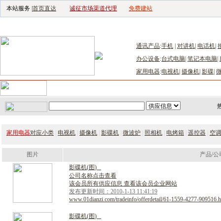
本站服务 |
首页直达
诚征市场渠道代理
免费建站
电子生产设备网
|
汽车电子电器网
|
电子工具网
|
电子仪器仪表网
|
工控自
通讯产品
:
手机
|
对讲机
|
电话机
|
办公设备
:
台式电脑
|
笔记本电脑
|
家用电器
:
电视机
|
摄像机
|
影碟
|
首页
｜
供应
｜
求购
｜
公司库
｜
产品库
｜
新闻
｜
访谈
｜
技
家用电器
对应小类
|
电视机
|
摄像机
|
影碟机
|
微波炉
|
照相机
|
电烤箱
|
遥控器
|
空
图片
产品/公
影
碟
机
(
图
)
公司名称点击查看
该会员所有供应信息 查看该会员企业网站
发布更新时间：2010-1-13 11:41:19
www.01dianzi.com/tradeinfo/offerdetail/61-1559-4277-909516.h
影
碟
机
(
图
)