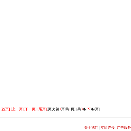
[首页] [上一页]
[下一页] [尾页]
[页次 第
1
页/共
1
页] [共
3
条
27
条/页]
关于我们
|
友情连接
|
广告服务