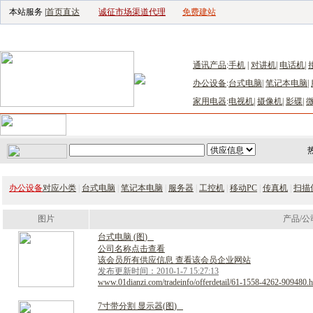
本站服务 |
首页直达
诚征市场渠道代理
免费建站
电子生产设备网
|
汽车电子电器网
|
电子工具网
|
电子仪器仪表网
|
工控自
通讯产品
:
手机
|
对讲机
|
电话机
|
办公设备
:
台式电脑
|
笔记本电脑
|
家用电器
:
电视机
|
摄像机
|
影碟
|
首页
｜
供应
｜
求购
｜
公司库
｜
产品库
｜
新闻
｜
访谈
｜
技
办公设备
对应小类
|
台式电脑
|
笔记本电脑
|
服务器
|
工控机
|
移动PC
|
传真机
|
扫描
图片
产品/公
台
式
电
脑
(
图
)
公司名称点击查看
该会员所有供应信息 查看该会员企业网站
发布更新时间：2010-1-7 15:27:13
www.01dianzi.com/tradeinfo/offerdetail/61-1558-4262-909480.h
7
寸
带
分
割
显
示
器
(
图
)