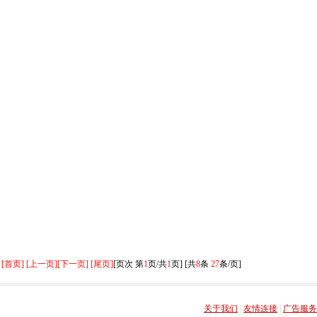
[首页] [上一页]
[下一页] [尾页]
[页次 第
1
页/共
1
页] [共
8
条
27
条/页]
关于我们
|
友情连接
|
广告服务