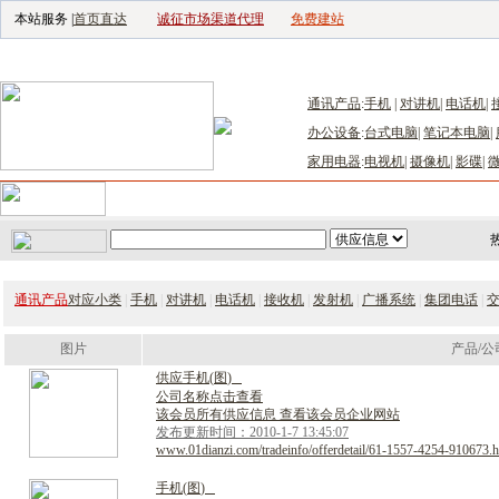
本站服务 |
首页直达
诚征市场渠道代理
免费建站
电子生产设备网
|
汽车电子电器网
|
电子工具网
|
电子仪器仪表网
|
工控自
通讯产品
:
手机
|
对讲机
|
电话机
|
办公设备
:
台式电脑
|
笔记本电脑
|
家用电器
:
电视机
|
摄像机
|
影碟
|
首页
｜
供应
｜
求购
｜
公司库
｜
产品库
｜
新闻
｜
访谈
｜
技
通讯产品
对应小类
|
手机
|
对讲机
|
电话机
|
接收机
|
发射机
|
广播系统
|
集团电话
|
图片
产品/公
供
应
手
机
(
图
)
公司名称点击查看
该会员所有供应信息 查看该会员企业网站
发布更新时间：2010-1-7 13:45:07
www.01dianzi.com/tradeinfo/offerdetail/61-1557-4254-910673.h
手
机
(
图
)