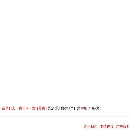
[首页] [上一页]
[下一页] [尾页]
[页次 第
1
页/共
1
页] [共
10
条
27
条/页]
关于我们
|
友情连接
|
广告服务