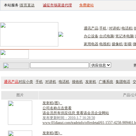
本站服务 |
首页直达
诚征市场渠道代理
免费建站
电子生产设备网
|
汽车电子电器网
|
电子工具网
|
电子仪器仪表网
|
工控自
通讯产品
:
手机
|
对讲机
|
电话机
|
办公设备
:
台式电脑
|
笔记本电脑
|
家用电器
:
电视机
|
摄像机
|
影碟
|
首页
｜
供应
｜
求购
｜
公司库
｜
产品库
｜
新闻
｜
访谈
｜
技
通讯产品
对应小类
|
手机
|
对讲机
|
电话机
|
接收机
|
发射机
|
广播系统
|
集团电话
|
图片
产品/公
发
射
机
(
图
)
公司名称点击查看
该会员所有供应信息 查看该会员企业网站
发布更新时间：2010-1-7 16:28:50
www.01dianzi.com/tradeinfo/offerdetail/61-1557-4258-909461.h
发
射
机
(
图
)