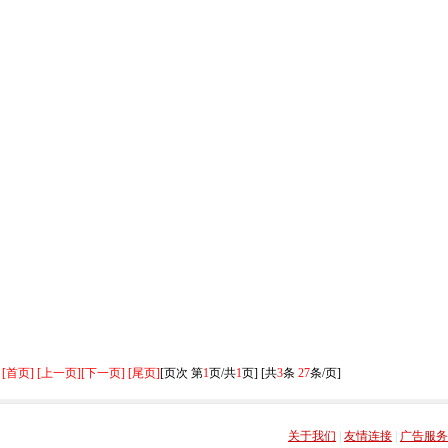
[首页] [上一页]
[下一页] [尾页]
[页次 第
1
页/共
1
页] [共
3
条
27
条/页]
关于我们
|
友情连接
|
广告服务