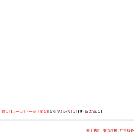
[首页] [上一页]
[下一页] [尾页]
[页次 第
1
页/共
1
页] [共
4
条
27
条/页]
关于我们
|
友情连接
|
广告服务