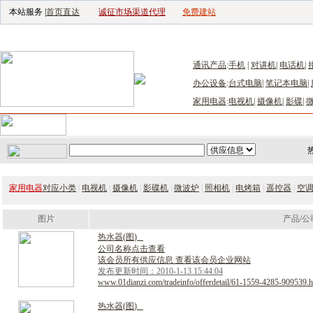
本站服务 |
首页直达
诚征市场渠道代理
免费建站
电子生产设备网
|
汽车电子电器网
|
电子工具网
|
电子仪器仪表网
|
工控自
通讯产品
:
手机
|
对讲机
|
电话机
|
办公设备
:
台式电脑
|
笔记本电脑
|
家用电器
:
电视机
|
摄像机
|
影碟
|
首页
｜
供应
｜
求购
｜
公司库
｜
产品库
｜
新闻
｜
访谈
｜
技
家用电器
对应小类
|
电视机
|
摄像机
|
影碟机
|
微波炉
|
照相机
|
电烤箱
|
遥控器
|
空
图片
产品/公
热
水
器
(
图
)
公司名称点击查看
该会员所有供应信息 查看该会员企业网站
发布更新时间：2010-1-13 15:44:04
www.01dianzi.com/tradeinfo/offerdetail/61-1559-4285-909539.h
热
水
器
(
图
)