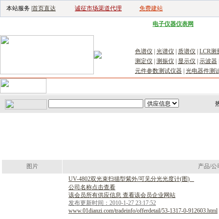
本站服务 |
首页直达
诚征市场渠道代理
免费建站
电子生产设备网
|
汽车电子电器网
|
电子工具网
|
电子仪器仪表网
|
工控自
色谱仪
|
光谱仪
|
质谱仪
|
LCR测
测定仪
|
测振仪
|
显示仪
|
示波器
元件参数测试仪器
|
光电器件测
首页
｜
供应
｜
求购
｜
公司库
｜
产品库
｜
新闻
｜
访谈
｜
技
图片
产品/公
U
V
-
4
8
0
2
双
光
束
扫
描
型
紫
外
/
可
见
分
光
光
度
计
(
图
)
公司名称点击查看
该会员所有供应信息 查看该会员企业网站
发布更新时间：2010-1-27 23:17:52
www.01dianzi.com/tradeinfo/offerdetail/53-1317-0-912603.html