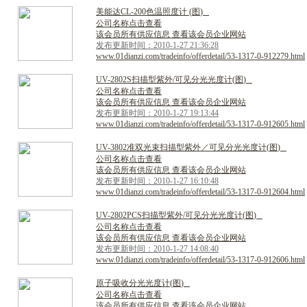
美
能
达
C
L
-
2
0
0
色
温
照
度
计
(
图
)
公司名称点击查看
该会员所有供应信息 查看该会员企业网站
发布更新时间：2010-1-27 21:36:28
www.01dianzi.com/tradeinfo/offerdetail/53-1317-0-912279.html
U
V
-
2
8
0
2
S
扫
描
型
紫
外
/
可
见
分
光
光
度
计
(
图
)
公司名称点击查看
该会员所有供应信息 查看该会员企业网站
发布更新时间：2010-1-27 19:13:44
www.01dianzi.com/tradeinfo/offerdetail/53-1317-0-912605.html
U
V
-
3
8
0
2
准
双
光
束
扫
描
型
紫
外
／
可
见
分
光
光
度
计
(
图
)
公司名称点击查看
该会员所有供应信息 查看该会员企业网站
发布更新时间：2010-1-27 16:10:48
www.01dianzi.com/tradeinfo/offerdetail/53-1317-0-912604.html
U
V
-
2
8
0
2
P
C
S
扫
描
型
紫
外
/
可
见
分
光
光
度
计
(
图
)
公司名称点击查看
该会员所有供应信息 查看该会员企业网站
发布更新时间：2010-1-27 14:08:40
www.01dianzi.com/tradeinfo/offerdetail/53-1317-0-912606.html
原
子
吸
收
分
光
光
度
计
(
图
)
公司名称点击查看
该会员所有供应信息 查看该会员企业网站