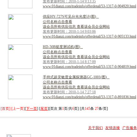
发布更新时间：2010-1-14 9:13:35
www.01dianzi.com/tradeinfo/offerdetail/53-1317-0-904920.html
供
应
H
Y
-
7
2
7
S
可
见
分
光
光
度
计
(
图
)
公司名称点击查看
该会员所有供应信息 查看该会员企业网站
发布更新时间：2010-1-14 9:03:06
www.01dianzi.com/tradeinfo/offerdetail/53-1317-0-905133.html
H
D
-
5
0
B
挺
度
测
试
机
(
图
)
公司名称点击查看
该会员所有供应信息 查看该会员企业网站
发布更新时间：2010-1-14 8:17:09
www.01dianzi.com/tradeinfo/offerdetail/53-1317-0-904819.html
手
持
式
超
灵
敏
度
金
属
探
测
器
G
C
-
1
0
0
1
(
图
)
公司名称点击查看
该会员所有供应信息 查看该会员企业网站
发布更新时间：2010-1-14 7:27:18
www.01dianzi.com/tradeinfo/offerdetail/53-1317-0-891836.html
[首页] [上一页]
[
下一页
] [
尾页
][页次 第
1
页/共
6
页] [共
145
条
27
条/页]
关于我们
|
友情连接
|
广告服务