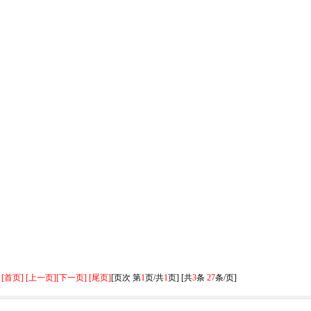
[首页] [上一页]
[下一页] [尾页]
[页次 第
1
页/共
1
页] [共
3
条
27
条/页]