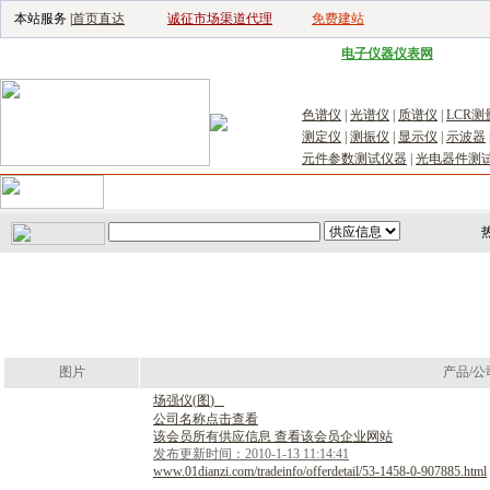
本站服务 |
首页直达
诚征市场渠道代理
免费建站
电子生产设备网
|
汽车电子电器网
|
电子工具网
|
电子仪器仪表网
|
工控自
色谱仪
|
光谱仪
|
质谱仪
|
LCR测
测定仪
|
测振仪
|
显示仪
|
示波器
元件参数测试仪器
|
光电器件测
首页
｜
供应
｜
求购
｜
公司库
｜
产品库
｜
新闻
｜
访谈
｜
技
图片
产品/公
场
强
仪
(
图
)
公司名称点击查看
该会员所有供应信息 查看该会员企业网站
发布更新时间：2010-1-13 11:14:41
www.01dianzi.com/tradeinfo/offerdetail/53-1458-0-907885.html