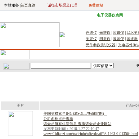
本站服务 |
首页直达
诚征市场渠道代理
免费建站
电子生产设备网
|
汽车电子电器网
|
电子工具网
|
电子仪器仪表网
|
工控自
色谱仪
|
光谱仪
|
质谱仪
|
LCR测
测定仪
|
测振仪
|
显示仪
|
示波器
元件参数测试仪器
|
光电器件测
首页
｜
供应
｜
求购
｜
公司库
｜
产品库
｜
新闻
｜
访谈
｜
技
图片
产品/公
美
国
英
格
索
兰
I
N
G
E
R
S
O
L
L
电
磁
阀
(
图
)
公司名称点击查看
该会员所有供应信息 查看该会员企业网站
发布更新时间：2010-1-27 22:10:47
www.01dianzi.com/tradeinfo/offerdetail/53-1463-0-913564.html