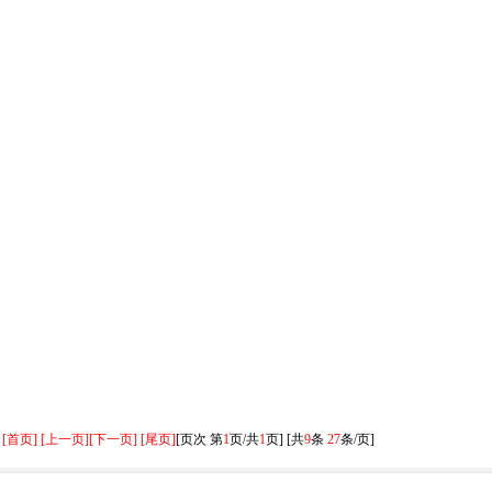
[首页] [上一页]
[下一页] [尾页]
[页次 第
1
页/共
1
页] [共
9
条
27
条/页]