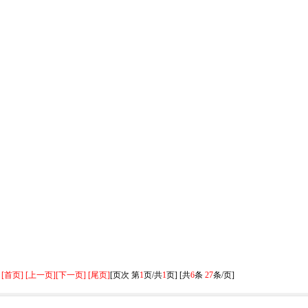
[首页] [上一页]
[下一页] [尾页]
[页次 第
1
页/共
1
页] [共
6
条
27
条/页]