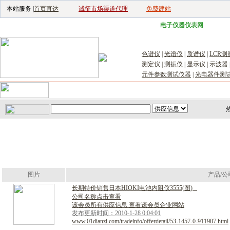
本站服务 |
首页直达
诚征市场渠道代理
免费建站
电子生产设备网
|
汽车电子电器网
|
电子工具网
|
电子仪器仪表网
|
工控自
色谱仪
|
光谱仪
|
质谱仪
|
LCR测
测定仪
|
测振仪
|
显示仪
|
示波器
元件参数测试仪器
|
光电器件测
首页
｜
供应
｜
求购
｜
公司库
｜
产品库
｜
新闻
｜
访谈
｜
技
图片
产品/公
长
期
特
价
销
售
日
本
H
I
O
K
I
电
池
内
阻
仪
3
5
5
5
(
图
)
公司名称点击查看
该会员所有供应信息 查看该会员企业网站
发布更新时间：2010-1-28 0:04:01
www.01dianzi.com/tradeinfo/offerdetail/53-1457-0-911907.html