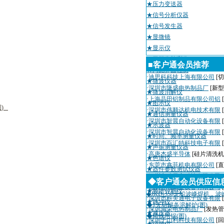
★压力变送器
★信号分析仪器
★信号发生器
★显微镜
★显示仪
★无损伤检测仪
■客户通会员推荐
★污泥界面检测
·
迪思科科技上海有限公司
[切
★微波仪器
·
深圳市隆盛电热制品厂
[新
★微波消解仪
·
上海晶田铝制品有限公司铝
★图示仪
图
)
·
深圳市伟顺达机电技术有限
★通信测量仪器
·
深圳市智晨自动化设备有限
★示波器
·
深圳市智晨自动化设备有限
★时间、频率测量仪器
·
深圳市百汇特科技电子有限
★声振测量仪器
·
高唐杰盛半导体
[硅片清洗机
★色谱仪
·
东莞市鑫菲机电有限公司
[
★器件参数测试仪器
·
深圳市瑞天宇科技有限公司
★其他未分类
◆客户通会员供应信
·
深圳粤城工业设备有限公司
★频谱分析仪
◆JKD-350无铅波峰焊机，波
·
深圳市科美通电子设备有限
★脉冲仪
◆1无铅锡条溶解炉(图)
·
深圳海荣电热制品厂
[发热管
★减压器
◆铸铁坩锅(图)
·
深圳千山利科技有限公司
[