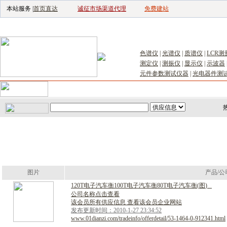
本站服务 |
首页直达
诚征市场渠道代理
免费建站
电子生产设备网
|
汽车电子电器网
|
电
色谱仪
|
光谱仪
|
质谱仪
|
LCR测
测定仪
|
测振仪
|
显示仪
|
示波器
元件参数测试仪器
|
光电器件测
首页
｜
供应
｜
求购
｜
公司库
｜
产品库
｜
新闻
｜
访谈
｜
技
图片
产品/公
1
2
0
T
电
子
汽
车
衡
1
0
0
T
电
子
汽
车
衡
8
0
T
电
子
汽
车
衡
(
图
)
公司名称点击查看
该会员所有供应信息 查看该会员企业网站
发布更新时间：2010-1-27 23:34:52
www.01dianzi.com/tradeinfo/offerdetail/53-1464-0-912341.html