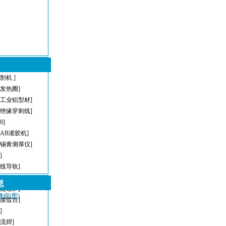
割机 ]
型发热圈]
[工业铝型材]
[绝缘穿刺线]
[0]
[AB灌胶机]
[锡膏测厚仪]
]
直线导轨]
[AOI]
息
[隧道炉]
峰焊(图)
[接驳台]
]
回流焊]