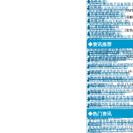
★记录仪
◆抹机水(图)
·
深圳市吉康达电子设备有限
★计数器
◆JKD-860 全热风回流焊机
·
新宝华电子设备分公司
[SM
★集成电路测试仪器
◆吉康达系列接驳台(图)
·
利达机械设备有限公司
[溶解
★红外仪器
◆吉康达全自动下料机 (图)
·
深圳市洁泰超声波科技有限
★广播电视测量仪器
◆喷水切割机(图)
·
深圳市利达电热制品厂
[发热
★光通信检测仪表
◆无铅锡条溶解炉(图)
·
东莞凯格精密机械有限公司
★光谱仪
◆锡炉(图)
·
深圳市迈瑞自动化设备有限
◆资讯推荐
★光度计
◆免洗助焊剂F830(图)
·
北京兴华特电子技术有限公
·
SMT实验室制程方案(桌面
★光电器件测试仪器
◆免洗焊锡膏（SMT）S350(
·
东莞三越机电有限公司
[风机
·
中小型电子厂THT无铅制程
★电子元件参数测试仪器
◆单轴心式导轨(图)
·
短脚作业THT无铅波峰焊制
★电子光学仪器
◆JKD-360 SMT接驳台(图)
·
采购超声波清洗机的方法
(4-
★电子称
◆全自动分板机-RM380(图)
·
[图文]作为国内大型的超声
★电真空器件测试仪器
◆MS-350 触摸屏无铅波峰焊(
·
[注意]2006年6月，欧亚
(1-14
★电导率仪
◆Otek 600AOI自动光学检测
·
[推荐]超声波清洗剂的选用
(
★电磁阀
◆全自动LED灌胶机(图)
·
[图文]双槽系列超声波气相
★触控产品
◆全电脑五温区无铅回流焊(图
·
[推荐]苏州欧亚超声波提供
★场强仪
◆JKD-600AA 半自动高精
·
超声波诊断仪国际招标10月
★场强干扰测试仪器
◆热门资讯
·
适量辐射有利于健康
(11-20)
★差压变送器
·
基于51单片机超声波测距器
·
德州仪器推出医疗成像专用
★测振仪
·
激光头维修的简便方法
(2-12
·
[推荐]中国清洗工业现状与
★测定仪