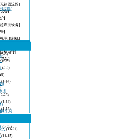
[无铅回流焊]
，回流焊(
T设备]
炉]
[超声波设备]
管]
[视觉印刷机]
[无铅波峰焊]
[防静电球]
型
(5-5)
图)
,马达]
方
(5-5)
程
(5-5)
28)
波
(1-14)
图)
)
仪(图
12-28)
清
(1-14)
)
：
(1-14)
密钢网印刷
看
(11-21)
设
(5-22)
嵌入
(11-21)
)
发
(11-15)