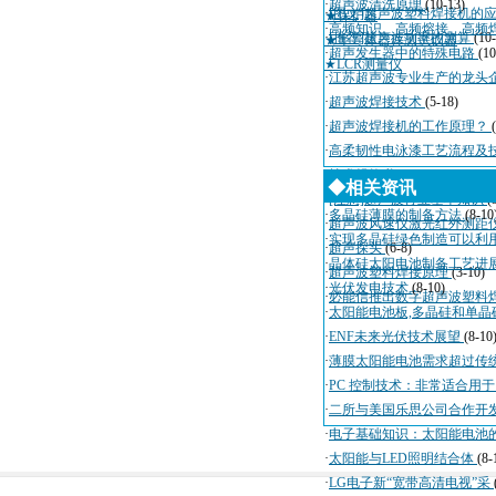
·
超声波清洗原理
(10-13)
·
[图文]超声波塑料焊接机的
★保护器
·
高频知识、高频熔接、高频
·
[推荐]超声波功率的测算
(10
★半导体器件测试仪器
·
超声发生器中的特殊电路
(10
★LCR测量仪
·
江苏超声波专业生产的龙头
·
超声波焊接技术
(5-18)
·
超声波焊接机的工作原理？
·
高柔韧性电泳漆工艺流程及
·
技术规格书
(4-3)
◆相关资讯
·
[注意]超声波行业基本知识
(
·
多晶硅薄膜的制备方法
(8-10
·
超声波风速仪激光红外测距
·
实现多晶硅绿色制造可以利
·
超声探头
(6-8)
·
晶体硅太阳电池制备工艺进
·
超声波塑料焊接原理
(3-10)
·
光伏发电技术
(8-10)
·
必能信推出数字超声波塑料
·
太阳能电池板,多晶硅和单晶
·
ENF未来光伏技术展望
(8-10
·
薄膜太阳能电池需求超过传
·
PC 控制技术：非常适合用
·
二所与美国乐思公司合作开
·
电子基础知识：太阳能电池
·
太阳能与LED照明结合体
(8-
·
LG电子新“宽带高清电视”采
，
，
，
，