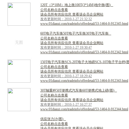
1
2
0
T
（
3
*
1
8
M
）
地
上
衡
1
0
0
T
(
3
*
1
4
M
)
地
中
衡
(
图
)
公司名称点击查看
该会员所有供应信息 查看该会员企业网站
发布更新时间：2010-1-27 21:32:32
www.01dianzi.com/tradeinfo/offerdetail/53-1464-0-912345.html
6
0
T
电
子
汽
车
衡
5
0
T
电
子
汽
车
衡
3
0
T
电
子
汽
车
衡
公司名称点击查看
无图
该会员所有供应信息 查看该会员企业网站
发布更新时间：2010-1-27 19:30:47
www.01dianzi.com/tradeinfo/offerdetail/53-1464-0-912342.html
1
5
0
T
电
子
汽
车
衡
S
C
S
-
2
0
T
电
子
大
地
磅
S
C
S
-
1
0
T
电
子
平
台
秤
(
公司名称点击查看
该会员所有供应信息 查看该会员企业网站
发布更新时间：2010-1-27 18:29:42
www.01dianzi.com/tradeinfo/offerdetail/53-1464-0-912343.html
3
0
T
轴
重
秤
5
0
T
便
携
式
汽
车
衡
6
0
T
便
携
式
地
上
磅
(
图
)
公司名称点击查看
该会员所有供应信息 查看该会员企业网站
发布更新时间：2010-1-27 16:27:37
www.01dianzi.com/tradeinfo/offerdetail/53-1464-0-912344.html
供
应
张
力
计
(
图
)
公司名称点击查看
该会员所有供应信息 查看该会员企业网站