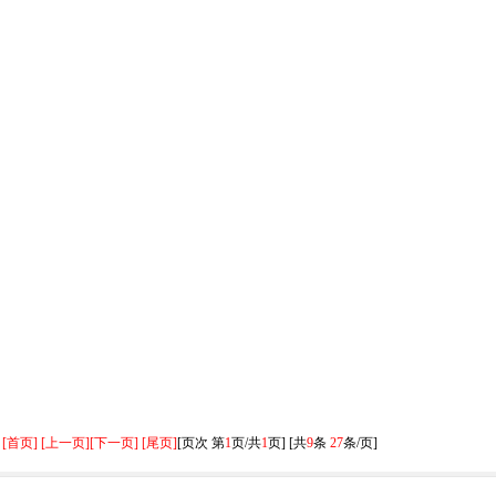
[首页] [上一页]
[下一页] [尾页]
[页次 第
1
页/共
1
页] [共
9
条
27
条/页]