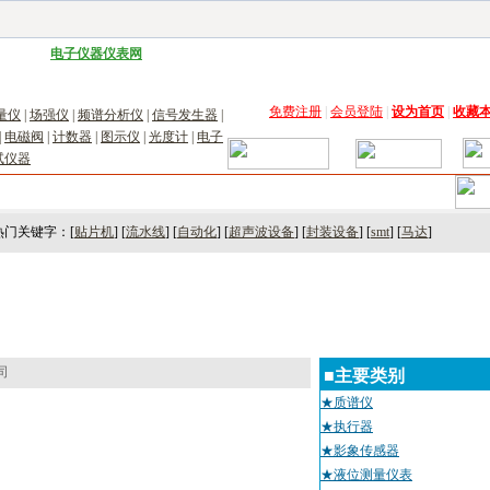
子工具网
|
电子仪器仪表网
|
工控自动化网
|
电子元器件网
|
电工电气网
|
电子材料网
|
太阳
免费注册
|
会员登陆
|
设为首页
|
收藏
量仪
|
场强仪
|
频谱分析仪
|
信号发生器
|
|
电磁阀
|
计数器
|
图示仪
|
光度计
|
电子
试仪器
术
｜
市场
｜
展会
｜人才
热门关键字：[
贴片机
] [
流水线
] [
自动化
] [
超声波设备
] [
封装设备
] [
smt
] [
马达
]
司
■主要类别
★质谱仪
★执行器
★影象传感器
★液位测量仪表