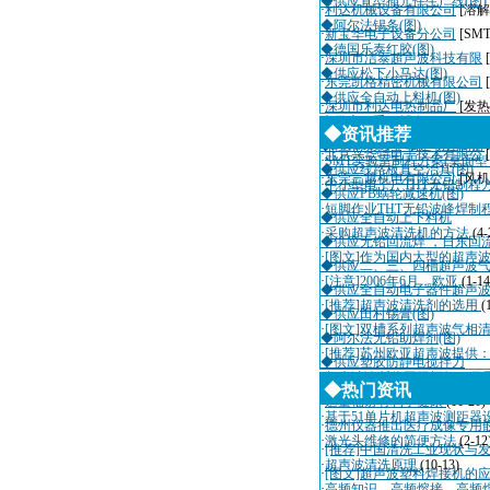
◆供应直型插元件生产线(图)
·
利达机械设备有限公司
[溶解
◆阿尔法锡条(图)
·
新宝华电子设备分公司
[SM
◆德国乐泰红胶(图)
·
深圳市洁泰超声波科技有限
◆供应松下小马达(图)
·
东莞凯格精密机械有限公司
◆供应全自动上料机(图)
·
深圳市利达电热制品厂
[发热
◆供应二手AI设备Panasert RH
·
深圳市迈瑞自动化设备有限
◆资讯推荐
◆DMC110A 单轴运动控制器
·
北京兴华特电子技术有限公
·
SMT实验室制程方案(桌面
◆供应线路板真空治具(图)
·
东莞三越机电有限公司
[风机
·
中小型电子厂THT无铅制程
◆供应PB蜗轮减速机(图)
·
短脚作业THT无铅波峰焊制
◆供应全自动上下料机
·
采购超声波清洗机的方法
(4-
◆供应无铅回流焊 ，日东回流
·
[图文]作为国内大型的超声
◆供应二、三、四槽超声波气
·
[注意]2006年6月，欧亚
(1-14
◆供应全自动电子器件超声波
·
[推荐]超声波清洗剂的选用
(
◆供应田村锡膏(图)
·
[图文]双槽系列超声波气相
◆阿尔法无铅助焊剂(图)
·
[推荐]苏州欧亚超声波提供
◆供应塑胶防静电搅拌刀
·
超声波诊断仪国际招标10月
◆热门资讯
·
适量辐射有利于健康
(11-20)
·
基于51单片机超声波测距器
·
德州仪器推出医疗成像专用
·
激光头维修的简便方法
(2-12
·
[推荐]中国清洗工业现状与
·
超声波清洗原理
(10-13)
·
[图文]超声波塑料焊接机的
·
高频知识、高频熔接、高频