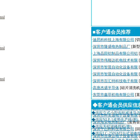
tml
■客户通会员推荐
·
迪思科科技上海有限公司
[切
·
深圳市隆盛电热制品厂
[新
tml
·
上海晶田铝制品有限公司铝
·
深圳市伟顺达机电技术有限
·
深圳市智晨自动化设备有限
·
深圳市智晨自动化设备有限
tml
·
深圳市百汇特科技电子有限
·
高唐杰盛半导体
[硅片清洗机
·
东莞市鑫菲机电有限公司
[
·
深圳市瑞天宇科技有限公司
◆客户通会员供应信
·
深圳粤城工业设备有限公司
◆供应立式小型齿轮减速马达(
·
深圳市科美通电子设备有限
◆供应NLP-1皮带生产线(图)
·
深圳海荣电热制品厂
[发热管
◆供应无铅波峰焊机(图)
·
深圳千山利科技有限公司
[
◆供应LC-250SMT台式波峰
·
深圳市吉康达电子设备有限