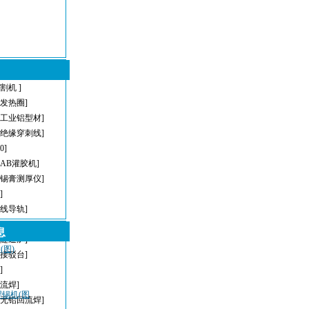
割机 ]
型发热圈]
[工业铝型材]
[绝缘穿刺线]
[0]
[AB灌胶机]
[锡膏测厚仪]
]
直线导轨]
[AOI]
息
[隧道炉]
图)
[接驳台]
]
回流焊]
焊锡机(图
[无铅回流焊]