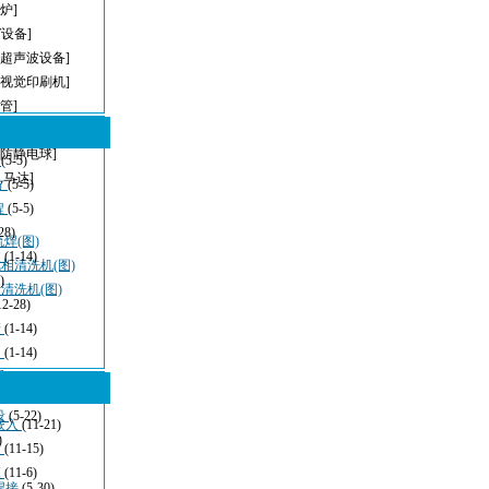
炉]
T设备]
[超声波设备]
[视觉印刷机]
管]
I
[无铅波峰焊]
[防静电球]
型
(5-5)
,马达]
方
(5-5)
程
(5-5)
28)
焊(图)
波
(1-14)
相清洗机(图)
)
清洗机(图)
12-28)
清
(1-14)
：
(1-14)
看
(11-21)
设
(5-22)
嵌入
(11-21)
)
发
(11-15)
应
(11-6)
焊接
(5-30)