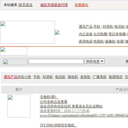
本站服务 |
首页直达
诚征市场渠道代理
免费建站
电子生产设备网
|
汽车电子电器网
|
电
通讯产品
:
手机
|
对讲机
|
电话机
|
办公设备
:
台式电脑
|
笔记本电脑
|
家用电器
:
电视机
|
摄像机
|
影碟
|
首页
｜
供应
｜
求购
｜
公司库
｜
产品库
｜
新闻
｜
访谈
｜
技
通讯产品
对应小类
|
手机
|
对讲机
|
电话机
|
接收机
|
发射机
|
广播系统
|
集团电话
|
图片
产品/公
交
换
机
(
图
)
公司名称点击查看
该会员所有供应信息 查看该会员企业网站
发布更新时间：2010-1-7 17:29:46
www.01dianzi.com/tradeinfo/offerdetail/61-1557-4261-909463.h
J
S
Y
2
0
0
0
-
0
8
程
控
交
换
机