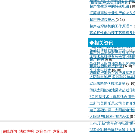
·
[推荐]超声波功率的测算
(10
·
超声发生器中的特殊电路
(10
·
江苏超声波专业生产的龙头
·
超声波焊接技术
(5-18)
·
超声波焊接机的工作原理？
·
高柔韧性电泳漆工艺流程及
·
技术规格书
(4-3)
◆相关资讯
·
[注意]超声波行业基本知识
(
·
多晶硅薄膜的制备方法
(8-10
·
超声波风速仪激光红外测距
·
实现多晶硅绿色制造可以利
·
超声探头
(6-8)
·
晶体硅太阳电池制备工艺进
·
超声波塑料焊接原理
(3-10)
·
光伏发电技术
(8-10)
·
必能信推出数字超声波塑料
·
太阳能电池板,多晶硅和单晶
·
ENF未来光伏技术展望
(8-10
·
薄膜太阳能电池需求超过传
·
PC 控制技术：非常适合用
·
二所与美国乐思公司合作开
·
电子基础知识：太阳能电池
·
太阳能与LED照明结合体
(8-
·
LG电子新“宽带高清电视”采
，
，
，
，
·
LED全彩显示屏配光解决方
|
在线咨询
|
法律声明
|
欢迎合作
|
意见反馈