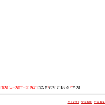
[首页] [上一页]
[下一页] [尾页]
[页次 第
1
页/共
1
页] [共
4
条
27
条/页]
关于我们
|
友情连接
|
广告服务