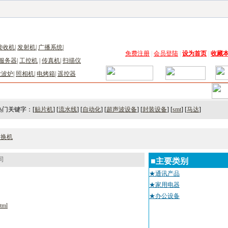
子工具网
|
电子仪器仪表网
|
工控自动化网
|
电子元器件网
|
电工电气网
|
电子材料网
|
太阳
接收机
|
发射机
|
广播系统
|
免费注册
|
会员登陆
|
设为首页
|
收藏
服务器
|
工控机
|
传真机
|
扫描仪
微波炉
|
照相机
|
电烤箱
|
遥控器
术
｜
市场
｜
展会
｜人才
热门关键字：[
贴片机
] [
流水线
] [
自动化
] [
超声波设备
] [
封装设备
] [
smt
] [
马达
]
交换机
司
■主要类别
★通讯产品
★家用电器
★办公设备
tml