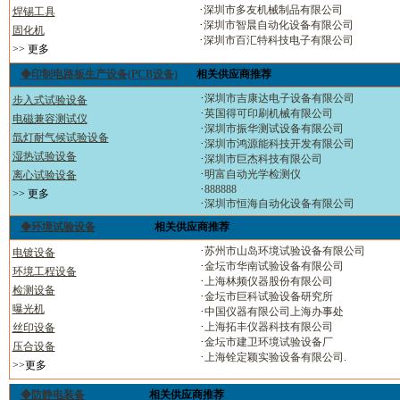
·
深圳市多友机械制品有限公司
焊锡工具
·
深圳市智晨自动化设备有限公司
固化机
·
深圳市百汇特科技电子有限公司
>> 更多
◆印制电路板生产设备(PCB设备)
相关供应商推荐
·
深圳市吉康达电子设备有限公司
步入式试验设备
·
英国得可印刷机械有限公司
电磁兼容测试仪
·
深圳市振华测试设备有限公司
氙灯耐气候试验设备
·
深圳市鸿源能科技开发有限公司
湿热试验设备
·
深圳市巨杰科技有限公司
·
明富自动光学检测仪
离心试验设
备
·
888888
>> 更多
·
深圳市恒海自动化设备有限公司
◆环境试验设备
相关供应商推荐
·
苏州市山岛环境试验设备有限公司
电镀设备
·
金坛市华南试验设备有限公司
环境工程设备
·
上海林频仪器股份有限公司
检测设备
·
金坛市巨科试验设备研究所
曝光机
·
中国仪器有限公司上海办事处
·
上海拓丰仪器科技有限公司
丝印设备
·
金坛市建卫环境试验设备厂
压合设备
·
上海铨定颖实验设备有限公司.
>>更多
◆防静电装备
相关供应商推荐