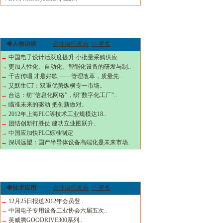
◆人物访谈
企业自行发布
>>更多
→
中国电子设计活跃度提升 小批量采购供应..
→
更加人性化、自动化、智能化设备的研发与制..
→
千古传唱 才是好歌 ——管理改革，质量先..
→
艾默生CT：双重优势纵横专一市场..
→
台达：纺“信息化网络”，织“数字化工厂”..
→
瞄准未来的驱动 把创新做对..
→
2012年上海PLC等技术工业规模达18..
→
团结创新打胜仗 建功立业图跃升..
→
中国应加快PLC标准制定
→
深圳远望：国产半导体设备高端化是未来市场..
◆技术应用
企业自行发布
>>更多
→
12月25日报送2012年会员登..
→
中国电子专用设备工业协会六届五次..
→
英威腾GOODRIVE300系列..