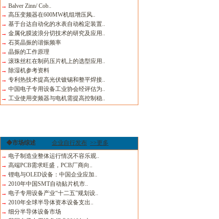
→
Balver Zinn/ Cob..
→
高压变频器在600MW机组增压风..
→
基于台达自动化的水表自动检定装置..
→
金属化膜波浪分切技术的研究及应用..
→
石英晶振的谐振频率
→
晶振的工作原理
→
滚珠丝杠在制药压片机上的选型应用..
→
除湿机参考资料
→
专利热技术提高光伏镀锡和整平焊接..
→
中国电子专用设备工业协会经评估为..
→
工业使用变频器与电机需提高控制稳..
◆市场综述
企业自行发布
>>更多
→
电子制造业整体运行情况不容乐观..
→
高端PCB需求旺盛，PCB厂商向..
→
锂电与OLED设备：中国企业应加..
→
2010年中国SMT自动贴片机市..
→
电子专用设备产业“十二五”规划设..
→
2010年全球半导体资本设备支出..
→
细分半导体设备市场