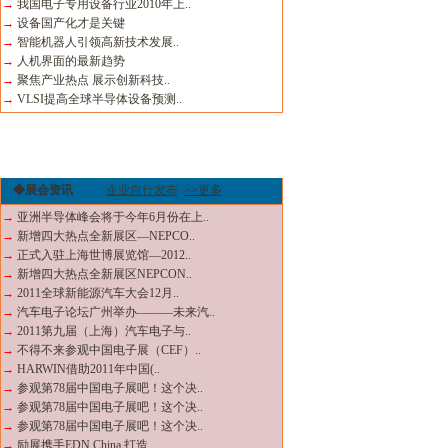
→
我国电子专用设备行业2010年上..
→
设备国产化才是关键
→
智能机器人引领高新技术发展..
→
人机界面的最新趋势
→
聚焦产业热点 展示创新科技..
→
VLSI提高全球半导体设备预测..
◆展会资讯
企业自行发布
>>更多
→
亚洲半导体峰会将于今年6月份在上..
→
新增四大热点全新展区—NEPCO..
→
正式入驻上海世博展览馆—2012..
→
新增四大热点全新展区NEPCON..
→
2011全球新能源汽车大会12月..
→
汽车电子论坛广州举办———未来汽..
→
2011第九届（上海）汽车电子与..
→
不得不来参观中国电子展（CEF）..
→
HARWIN借助2011年中国(..
→
参观第78届中国电子展吧！这个决..
→
参观第78届中国电子展吧！这个决..
→
参观第78届中国电子展吧！这个决..
→
励展携手EDN China 打造..