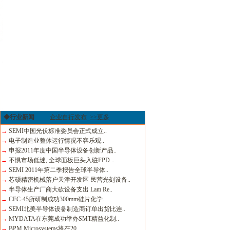
◆行业新闻
企业自行发布
>>更多
→
SEMI中国光伏标准委员会正式成立..
→
电子制造业整体运行情况不容乐观..
→
申报2011年度中国半导体设备创新产品..
→
不惧市场低迷, 全球面板巨头入驻FPD ..
→
SEMI 2011年第二季报告全球半导体..
→
芯硕精密机械落户天津开发区 民营光刻设备..
→
半导体生产厂商大砍设备支出 Lam Re..
→
CEC-45所研制成功300mm硅片化学..
→
SEMI北美半导体设备制造商订单出货比连..
→
MYDATA在东莞成功举办SMT精益化制..
→
BPM Microsystems将在20..