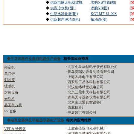
◆
供应电脑无铅双波锋
求购NB导轨(图)
[
◆
供应冷水机(图)1
求购NB(图)
[
◆
供应水净化器(图)
KGT-M7181-00X
[
◆
供应超声波清洗机(
振动盘(图)
[
◆半导体器件及集成电路生产设备
相关供应商推荐
·
北京七星华创电子股份有限公司
邦定机
·
青岛赛瑞达设备制造有限公司
单晶炉
·
上海杰雄电子有限公司
刺晶座
·
西安理工晶体科技有限公司
镀膜机
·
武汉创纬精密机电公司
·
北京三鼎中天科技有限公司
封装设备
·
青岛无专设备仪表有限公司
光刻机
·
北京京运通真空设备厂
晶圆举片机
·
西北机器厂
>> 更多
·
中展盛世有限公司
◆电真空器件及平板显示器生产设备
相关供应商推荐
·
上虞市圣亚电光源机械厂
VFD制造设备
·
深圳市金楚源实业有限公 司