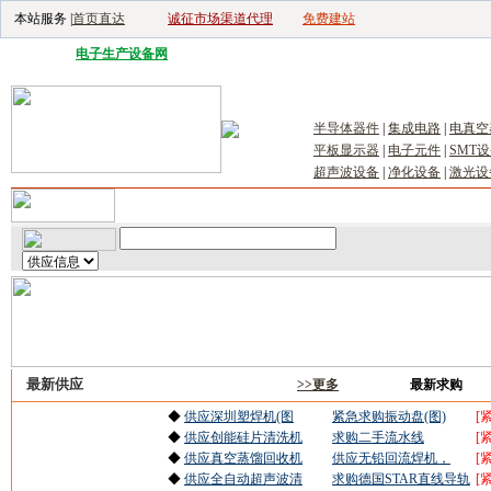
本站服务 |
首页直达
诚征市场渠道代理
免费建站
电子生产设备网
|
汽车电子电器网
|
电子工具网
|
电子仪器仪表网
|
工控自
半导体器件
|
集成电路
|
电真空
平板显示器
|
电子元件
|
SMT
超声波设备
|
净化设备
|
激光设
首页
｜
供应
｜
求购
｜
公司库
｜
产品库
｜
新闻
｜
访谈
｜
技
最新供应
>>更多
最
◆
供应深圳塑焊机(图
紧急求购振动盘(图)
[
◆
供应创能硅片清洗机
求购二手流水线
[
◆
供应真空蒸馏回收机
供应无铅回流焊机，
[
◆
供应全自动超声波清
求购德国STAR直线导轨
[