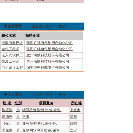
◆企业招聘
企业自行发布
>>更多
职位名称
招聘企业
成套电器设计
珠海许继电气配网自动化公司
电气工程师
珠海许继电气配网自动化公司
嵌入式软件工
兰州海默科技股份有限公司
微波工程师
兰州海默科技股份有限公司
电子设计工程
深圳市中科能电子有限公司
◆个人求职
个人自行发布
>>更多
姓 名
性别
求职意向
所在地
徐涛涛
男
计算机维修/维护 或 企业.
上海市
夏德光
男
不限
浦东
付山
男
业务员/销售代表/业务.
普陀
吴先生
男
互联网软件开发 或 销售...
嘉定