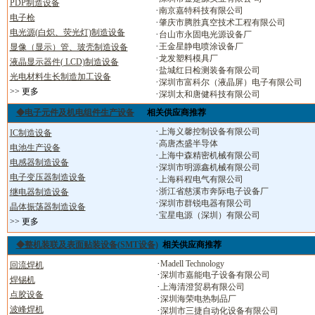
PDP制造设备
·
南京嘉特科技有限公司
电子枪
·
肇庆市腾胜真空技术工程有限公司
电光源(白炽、荧光灯)制造设备
·
台山市永固电光源设备厂
·
王金星静电喷涂设备厂
显像（显示）管、玻壳制造设备
·
龙发塑料模具厂
液晶显示器件( LCD)制造设备
·
盐城红日检测装备有限公司
光电材料生长制造加工设备
·
深圳市富科尔（液晶屏）电子有限公司
>> 更多
·
深圳太和唐健科技有限公司
◆电子元件及机电组件生产设备
相关供应商推荐
·
上海义馨控制设备有限公司
IC制造设备
·
高唐杰盛半导体
电池生产设备
·
上海中森精密机械有限公司
电感器制造设备
·
深圳市明源鑫机械有限公司
电子变压器制造设备
·
上海科程电气有限公司
·
浙江省慈溪市奔际电子设备厂
继电器制造设备
·
深圳市群锐电器有限公司
晶体振荡器制造设备
·
宝星电源（深圳）有限公司
>> 更多
◆整机装联及表面贴装设备(SMT设备)
相关供应商推荐
·
Madell Technology
回流焊机
·
深圳市嘉能电子设备有限公司
焊锡机
·
上海清澄贸易有限公司
点胶设备
·
深圳海荣电热制品厂
波峰焊机
·
深圳市三捷自动化设备有限公司